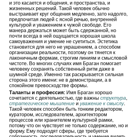
и это касается и общения, и пространства, и
жизненных решений. Такой человек обычно
выстраивает круг общения медленно, зато надолго,
предпочитая людей с ясной речью, внутренней
культурой и уважением к чужой свободе. Его
манера держаться может быть сдержанной, но
почти всегда в ней ощущается хорошая школа
самоуважения и умение не суетиться. Эстетика
становится для него не украшением, а способом
организации реальности, поэтому он тянется к
лаконичным формам, строгим линиям и смысловой
чистоте. Во многих случаях имя Браган помогает
человеку сохранять собственный ритм даже в
шумной среде. Именно так раскрывается сильная
сторона этого имени: не в демонстрации, а в
спокойном превосходстве формы.
Таланты и профессия:
Имя Браган хорошо
сочетается с деятельностью, где важны
структура
,
стратегическое мышление
и
уважение к смыслу
.
Такой человек способен быть тонким редактором,
куратором, исследователем, архитектором
процессов или хранителем культурной рамки,
потому что он чувствует не только содержание, но и
форму. Ему подходят сферы, где требуется
собранность, последовательность и умение видеть