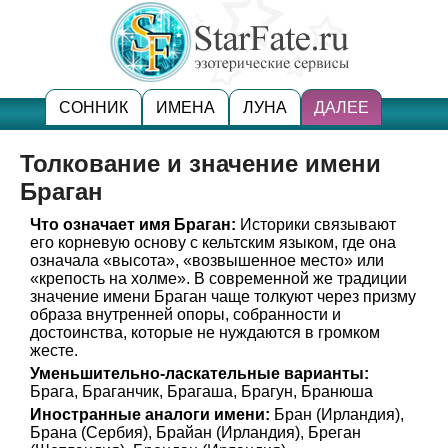
СОННИК
ИМЕНА
ЛУНА
ДАЛЕЕ
Толкование и значение имени
Браган
Что означает имя Браган:
Историки связывают
его корневую основу с кельтским языком, где она
означала «высота», «возвышенное место» или
«крепость на холме». В современной же традиции
значение имени Браган чаще толкуют через призму
образа внутренней опоры, собранности и
достоинства, которые не нуждаются в громком
жесте.
Уменьшительно-ласкательные варианты:
Брага, Браганчик, Брагаша, Брагун, Бранюша
Иностранные аналоги имени:
Бран (Ирландия),
Брана (Сербия), Брайан (Ирландия), Бреган