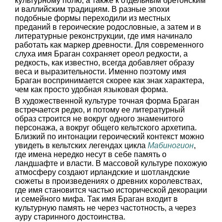
культурному полю, а также к отдельным бретонским
и валлийским традициям. В разные эпохи
подобные формы переходили из местных
преданий в героические родословные, а затем и в
литературные реконструкции, где имя начинало
работать как маркер древности. Для современного
слуха имя Браган сохраняет ореол редкости, а
редкость, как известно, всегда добавляет образу
веса и выразительности. Именно поэтому имя
Браган воспринимается скорее как знак характера,
чем как просто удобная языковая форма.
В художественной культуре точная форма Браган
встречается редко, и потому ее литературный
образ строится не вокруг одного знаменитого
персонажа, а вокруг общего кельтского архетипа.
Близкий по интонации героический контекст можно
увидеть в кельтских легендах цикла
Мабиногион
,
где имена нередко несут в себе память о
ландшафте и власти. В массовой культуре похожую
атмосферу создают ирландские и шотландские
сюжеты в произведениях о древних королевствах,
где имя становится частью исторической декорации
и семейного мифа. Так имя Браган входит в
культурную память не через частотность, а через
ауру старинного достоинства.