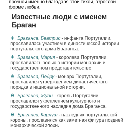
прочной именно благодаря этой тихой, взрослой
форме любви.
Известные люди с именем
Браган
Браганса, Беатрис
- инфанта Португалии,
прославилась участием в династической истории
португальского дома Браганса.
Браганса, Мария
- королева Португалии,
прославилась ролью в истории монархии и
государственном представительстве.
Браганса, Педру
- монарх Португалии,
прославился утверждением династического
порядка в национальной истории.
Браганса, Жуан
- король Португалии,
прославился укреплением культурного и
государственного наследия дома Браганса.
Браганса, Карлуш
- наследник португальской
короны, прославился как заметная фигура поздней
монархической эпохи.