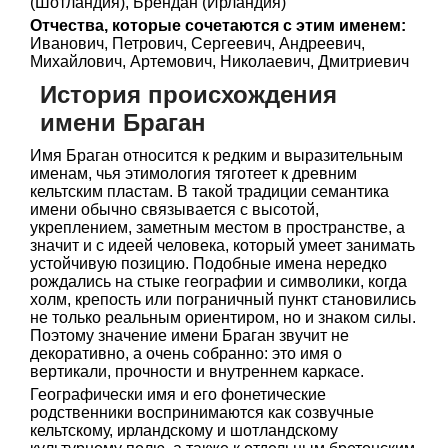
(Шотландия), Брендан (Ирландия)
Отчества, которые сочетаются с этим именем:
Иванович, Петрович, Сергеевич, Андреевич,
Михайлович, Артемович, Николаевич, Дмитриевич
История происхождения
имени Браган
Имя Браган относится к редким и выразительным
именам, чья этимология тяготеет к древним
кельтским пластам. В такой традиции семантика
имени обычно связывается с высотой,
укреплением, заметным местом в пространстве, а
значит и с идеей человека, который умеет занимать
устойчивую позицию. Подобные имена нередко
рождались на стыке географии и символики, когда
холм, крепость или пограничный пункт становились
не только реальным ориентиром, но и знаком силы.
Поэтому значение имени Браган звучит не
декоративно, а очень собранно: это имя о
вертикали, прочности и внутреннем каркасе.
Географически имя и его фонетические
родственники воспринимаются как созвучные
кельтскому, ирландскому и шотландскому