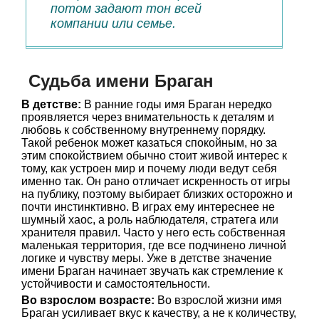
потом задают тон всей
компании или семье.
Судьба имени Браган
В детстве:
В ранние годы имя Браган нередко
проявляется через внимательность к деталям и
любовь к собственному внутреннему порядку.
Такой ребенок может казаться спокойным, но за
этим спокойствием обычно стоит живой интерес к
тому, как устроен мир и почему люди ведут себя
именно так. Он рано отличает искренность от игры
на публику, поэтому выбирает близких осторожно и
почти инстинктивно. В играх ему интереснее не
шумный хаос, а роль наблюдателя, стратега или
хранителя правил. Часто у него есть собственная
маленькая территория, где все подчинено личной
логике и чувству меры. Уже в детстве значение
имени Браган начинает звучать как стремление к
устойчивости и самостоятельности.
Во взрослом возрасте:
Во взрослой жизни имя
Браган усиливает вкус к качеству, а не к количеству,