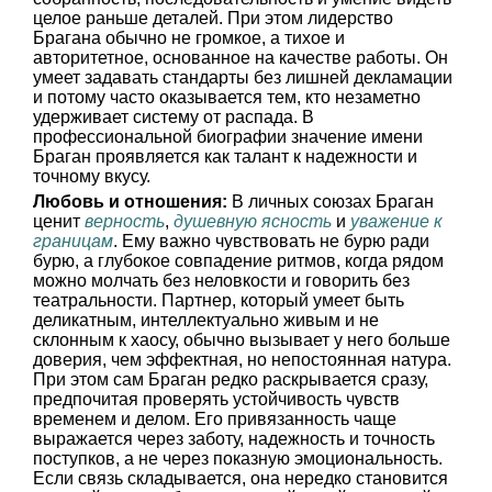
целое раньше деталей. При этом лидерство
Брагана обычно не громкое, а тихое и
авторитетное, основанное на качестве работы. Он
умеет задавать стандарты без лишней декламации
и потому часто оказывается тем, кто незаметно
удерживает систему от распада. В
профессиональной биографии значение имени
Браган проявляется как талант к надежности и
точному вкусу.
Любовь и отношения:
В личных союзах Браган
ценит
верность
,
душевную ясность
и
уважение к
границам
. Ему важно чувствовать не бурю ради
бурю, а глубокое совпадение ритмов, когда рядом
можно молчать без неловкости и говорить без
театральности. Партнер, который умеет быть
деликатным, интеллектуально живым и не
склонным к хаосу, обычно вызывает у него больше
доверия, чем эффектная, но непостоянная натура.
При этом сам Браган редко раскрывается сразу,
предпочитая проверять устойчивость чувств
временем и делом. Его привязанность чаще
выражается через заботу, надежность и точность
поступков, а не через показную эмоциональность.
Если связь складывается, она нередко становится