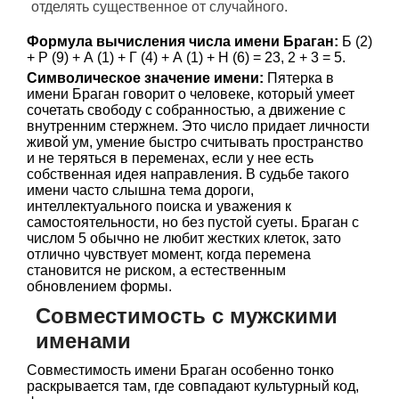
отделять существенное от случайного.
Формула вычисления числа имени Браган:
Б (2)
+ Р (9) + А (1) + Г (4) + А (1) + Н (6) = 23, 2 + 3 = 5.
Символическое значение имени:
Пятерка в
имени Браган говорит о человеке, который умеет
сочетать свободу с собранностью, а движение с
внутренним стержнем. Это число придает личности
живой ум, умение быстро считывать пространство
и не теряться в переменах, если у нее есть
собственная идея направления. В судьбе такого
имени часто слышна тема дороги,
интеллектуального поиска и уважения к
самостоятельности, но без пустой суеты. Браган с
числом 5 обычно не любит жестких клеток, зато
отлично чувствует момент, когда перемена
становится не риском, а естественным
обновлением формы.
Совместимость с мужскими
именами
Совместимость имени Браган особенно тонко
раскрывается там, где совпадают культурный код,