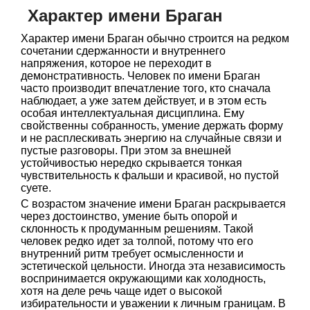
Характер имени Браган
Характер имени Браган обычно строится на редком
сочетании сдержанности и внутреннего
напряжения, которое не переходит в
демонстративность. Человек по имени Браган
часто производит впечатление того, кто сначала
наблюдает, а уже затем действует, и в этом есть
особая интеллектуальная дисциплина. Ему
свойственны собранность, умение держать форму
и не расплескивать энергию на случайные связи и
пустые разговоры. При этом за внешней
устойчивостью нередко скрывается тонкая
чувствительность к фальши и красивой, но пустой
суете.
С возрастом значение имени Браган раскрывается
через достоинство, умение быть опорой и
склонность к продуманным решениям. Такой
человек редко идет за толпой, потому что его
внутренний ритм требует осмысленности и
эстетической цельности. Иногда эта независимость
воспринимается окружающими как холодность,
хотя на деле речь чаще идет о высокой
избирательности и уважении к личным границам. В