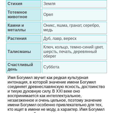
Стихия
Земля
Тотемное
Орел
животное
Камни и
Оникс, яшма, гранат, серебро,
металлы
медь
Растения
Дуб, лавр, вереск
Ключ, кольцо, темно-синий цвет,
Талисманы
шерсть, печать, деревянный
оберег
Счастливый
Суббота
день
Имя Богумил звучит как редкая культурная
интонация, в которой значение имени Богумил
соединяет древнеславянскую ясность, достоинство
и тихую духовную силу. В XXI веке оно
воспринимается как интеллектуальное,
незаезженное и очень цельное, поэтому значение
имени Богумил особенно привлекательно для тех,
кто ищет в имени не моду, а характер. Имя Богумил