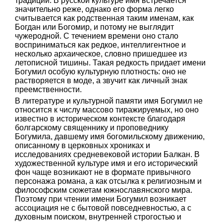
традиции. В русской культуре имя встречается
значительно реже, однако его форма легко
считывается как родственная таким именам, как
Богдан или Богомир, и потому не выглядит
чужеродной. С течением времени оно стало
восприниматься как редкое, интеллигентное и
несколько архаическое, словно пришедшее из
летописной тишины. Такая редкость придает имени
Богумил особую культурную плотность: оно не
растворяется в моде, а звучит как личный знак
преемственности.
В литературе и культурной памяти имя Богумил не
относится к числу массово тиражируемых, но оно
известно в историческом контексте благодаря
болгарскому священнику и проповеднику
Богумила, давшему имя богомильскому движению,
описанному в церковных хрониках и
исследованиях средневековой истории Балкан. В
художественной культуре имя и его исторический
фон чаще возникают не в формате привычного
персонажа романа, а как отсылка к религиозным и
философским сюжетам южнославянского мира.
Поэтому при чтении имени Богумил возникает
ассоциация не с бытовой повседневностью, а с
духовным поиском, внутренней строгостью и