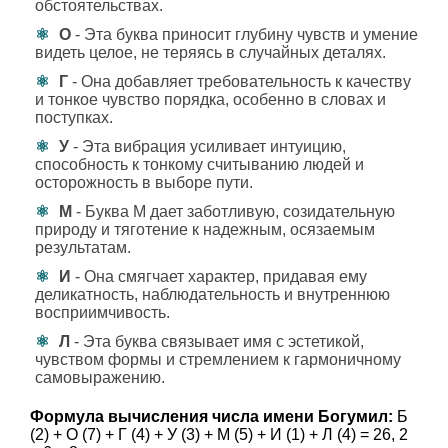
обстоятельствах.
О
- Эта буква приносит глубину чувств и умение
видеть целое, не теряясь в случайных деталях.
Г
- Она добавляет требовательность к качеству
и тонкое чувство порядка, особенно в словах и
поступках.
У
- Эта вибрация усиливает интуицию,
способность к тонкому считыванию людей и
осторожность в выборе пути.
М
- Буква М дает заботливую, созидательную
природу и тяготение к надежным, осязаемым
результатам.
И
- Она смягчает характер, придавая ему
деликатность, наблюдательность и внутреннюю
восприимчивость.
Л
- Эта буква связывает имя с эстетикой,
чувством формы и стремлением к гармоничному
самовыражению.
Формула вычисления числа имени Богумил:
Б
(2) + О (7) + Г (4) + У (3) + М (5) + И (1) + Л (4) = 26, 2