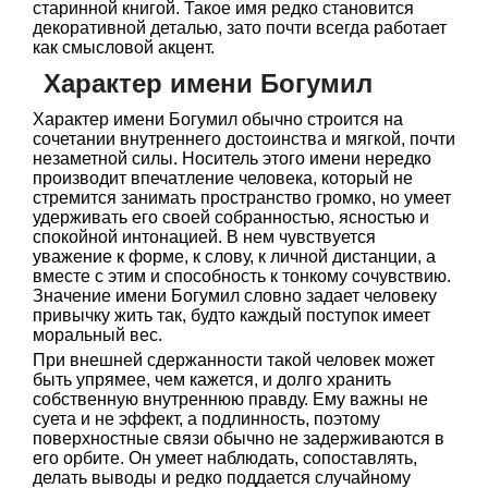
старинной книгой. Такое имя редко становится
декоративной деталью, зато почти всегда работает
как смысловой акцент.
Характер имени Богумил
Характер имени Богумил обычно строится на
сочетании внутреннего достоинства и мягкой, почти
незаметной силы. Носитель этого имени нередко
производит впечатление человека, который не
стремится занимать пространство громко, но умеет
удерживать его своей собранностью, ясностью и
спокойной интонацией. В нем чувствуется
уважение к форме, к слову, к личной дистанции, а
вместе с этим и способность к тонкому сочувствию.
Значение имени Богумил словно задает человеку
привычку жить так, будто каждый поступок имеет
моральный вес.
При внешней сдержанности такой человек может
быть упрямее, чем кажется, и долго хранить
собственную внутреннюю правду. Ему важны не
суета и не эффект, а подлинность, поэтому
поверхностные связи обычно не задерживаются в
его орбите. Он умеет наблюдать, сопоставлять,
делать выводы и редко поддается случайному