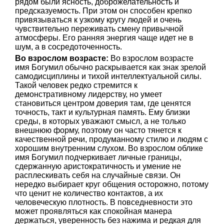
рядом были ясность, доброжелательность и
предсказуемость. При этом он способен крепко
привязываться к узкому кругу людей и очень
чувствительно переживать смену привычной
атмосферы. Его ранняя энергия чаще идет не в
шум, а в сосредоточенность.
Во взрослом возрасте:
Во взрослом возрасте
имя Богумил обычно раскрывается как знак зрелой
самодисциплины и тихой интеллектуальной силы.
Такой человек редко стремится к
демонстративному лидерству, но умеет
становиться центром доверия там, где ценятся
точность, такт и культурная память. Ему близки
среды, в которых уважают смысл, а не только
внешнюю форму, поэтому он часто тянется к
качественной речи, продуманному стилю и людям с
хорошим внутренним слухом. Во взрослом облике
имя Богумил подчеркивает личные границы,
сдержанную аристократичность и умение не
расплескивать себя на случайные связи. Он
нередко выбирает круг общения осторожно, потому
что ценит не количество контактов, а их
человеческую плотность. В повседневности это
может проявляться как спокойная манера
держаться, уверенность без нажима и редкая для