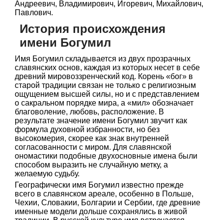
Андреевич, Владимирович, Игоревич, Михайлович,
Павлович.
История происхождения
имени Богумил
Имя Богумил складывается из двух прозрачных
славянских основ, каждая из которых несет в себе
древний мировоззренческий код. Корень «бог» в
старой традиции связан не только с религиозным
ощущением высшей силы, но и с представлением
о сакральном порядке мира, а «мил» обозначает
благоволение, любовь, расположение. В
результате значение имени Богумил звучит как
формула духовной избранности, но без
высокомерия, скорее как знак внутренней
согласованности с миром. Для славянской
ономастики подобные двухосновные имена были
способом выразить не случайную метку, а
желаемую судьбу.
Географически имя Богумил известно прежде
всего в славянском ареале, особенно в Польше,
Чехии, Словакии, Болгарии и Сербии, где древние
именные модели дольше сохранялись в живой