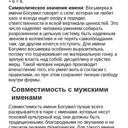
+ 6 = 8.
Символическое значение имени:
Восьмерка в
имени Богумил говорит о силе, которая не любит
хаос и всегда ищет опору в порядке,
ответственности и ясной вертикали ценностей. Это
число наделяет человека умением собирать
разрозненное в цельную систему, быть надежным
звеном в коллективе и не терять самообладания
там, где другим хочется отступить. Для имени
Богумил восьмерка особенно выразительна,
потому что подчеркивает не материальную гонку, а
зрелую власть над собой, дисциплину и чувство
меры. Такой человек нередко производит
впечатление того, кто умеет жить в согласии с
правилами, но при этом сохраняет личную свободу
внутри формы.
Совместимость с мужскими
именами
Совместимость имени Богумил лучше всего
раскрывается в паре с именами, которые несут
похожий культурный код: они должны быть
традиционными, благородными по звучанию и не
слишком резкими фонетически. Для такого имени