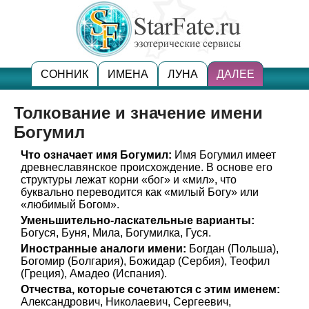
СОННИК
ИМЕНА
ЛУНА
ДАЛЕЕ
Толкование и значение имени
Богумил
Что означает имя Богумил:
Имя Богумил имеет
древнеславянское происхождение. В основе его
структуры лежат корни «бог» и «мил», что
буквально переводится как «милый Богу» или
«любимый Богом».
Уменьшительно-ласкательные варианты:
Богуся, Буня, Мила, Богумилка, Гуся.
Иностранные аналоги имени:
Богдан (Польша),
Богомир (Болгария), Божидар (Сербия), Теофил
(Греция), Амадео (Испания).
Отчества, которые сочетаются с этим именем:
Александрович, Николаевич, Сергеевич,