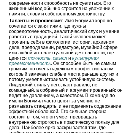
современности способность не суетиться. Его
жизненный код обычно строится на уважении к
памяти, слову и собственному достоинству.
Таланты и профессия:
Имя Богумил хорошо
сочетается с занятиями, где нужны
сосредоточенность, аналитический слух и умение
работать с традицией. Такой человек может
проявить себя в филологии, истории, архивном
деле, преподавании, редактуре, музейной сфере
или любой интеллектуальной деятельности, где
ценятся
точность
,
смысл
и
культурная
преемственность
. Он способен быть не самым
громким, но очень надежным профессионалом,
который замечает слабые места раньше других и
потому умеет выстраивать устойчивую систему.
Лидерский стиль у него, как правило, не
командный, а собранный и аргументированный: он
ведет не давлением, а качеством. В команде по
имени Богумил часто ценят за умение не
размывать стандарты и не подменять содержание
эффектной оболочкой. Его сильная сторона
состоит в том, что он умеет превращать
внутреннюю строгость в практическую пользу для
дела. Наиболее ярко раскрывается там, где
требуется соединить ум, выдержку и этическую