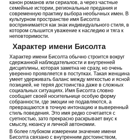
канон романов или сериалов, а через частные
семейные истории, региональные предания и
современную практику выбора необычных имен. В
культурном пространстве имя Бисолта
воспринимается как знак индивидуального стиля, в
котором слышится уважение к наследию и тяга к
неповторимости.
Характер имени Бисолта
Характер имени Бисолта обычно строится вокруг
сдержанной наблюдательности и внутренней
дисциплины, которая заметна не сразу, но очень
уверенно проявляется в поступках. Такая женщина
умеет удерживать баланс между мягкостью и ясной
позицией, не теряя достоинства даже в сложных
социальных ситуациях. Имя Бисолта словно
сообщает своей носительнице особую форму
собранности, где эмоции не подавляются, а
превращаются в точную интонацию и выверенный
стиль поведения. Это имя редко сочетается с
суетностью, зато прекрасно раскрывает вкус к
смыслу, нюансу и личной автономии.
В более глубоком измерении значение имени
Бисолта связано с внутренним достоинством,