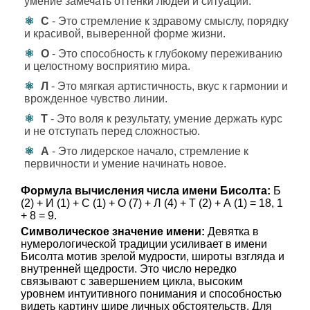
умение замечать оттенки людей и ситуаций.
С
- Это стремление к здравому смыслу, порядку
и красивой, выверенной форме жизни.
О
- Это способность к глубокому переживанию
и целостному восприятию мира.
Л
- Это мягкая артистичность, вкус к гармонии и
врожденное чувство линии.
Т
- Это воля к результату, умение держать курс
и не отступать перед сложностью.
А
- Это лидерское начало, стремление к
первичности и умение начинать новое.
Формула вычисления числа имени Бисолта:
Б
(2) + И (1) + С (1) + О (7) + Л (4) + Т (2) + А (1) = 18, 1
+ 8 = 9.
Символическое значение имени:
Девятка в
нумерологической традиции усиливает в имени
Бисолта мотив зрелой мудрости, широты взгляда и
внутренней щедрости. Это число нередко
связывают с завершением цикла, высоким
уровнем интуитивного понимания и способностью
видеть картину шире личных обстоятельств. Для