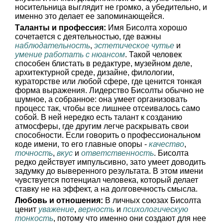
носительница выглядит не громко, а убедительно, и
именно это делает ее запоминающейся.
Таланты и профессия:
Имя Бисолта хорошо
сочетается с деятельностью, где важны
наблюдательность
,
эстетическое чутье
и
умение работать с нюансом
. Такой человек
способен блистать в редактуре, музейном деле,
архитектурной среде, дизайне, филологии,
кураторстве или любой сфере, где ценится тонкая
форма выражения. Лидерство Бисолты обычно не
шумное, а собранное: она умеет организовать
процесс так, чтобы все лишнее отсеивалось само
собой. В ней нередко есть талант к созданию
атмосферы, где другим легче раскрывать свои
способности. Если говорить о профессиональном
коде имени, то его главные опоры -
качество
,
точность
,
вкус
и
ответственность
. Бисолта
редко действует импульсивно, зато умеет доводить
задумку до выверенного результата. В этом имени
чувствуется потенциал человека, который делает
ставку не на эффект, а на долговечность смысла.
Любовь и отношения:
В личных союзах Бисолта
ценит
уважение
,
верность
и
психологическую
тонкость
, потому что именно они создают для нее