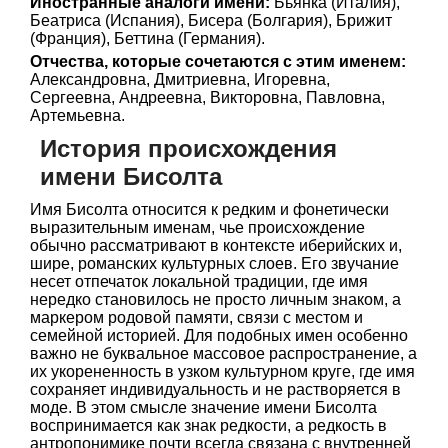
Иностранные аналоги имени:
Бьянка (Италия),
Беатриса (Испания), Бисера (Болгария), Брижит
(Франция), Беттина (Германия).
Отчества, которые сочетаются с этим именем:
Александровна, Дмитриевна, Игоревна,
Сергеевна, Андреевна, Викторовна, Павловна,
Артемьевна.
История происхождения
имени Бисолта
Имя Бисолта относится к редким и фонетически
выразительным именам, чье происхождение
обычно рассматривают в контексте иберийских и,
шире, романских культурных слоев. Его звучание
несет отпечаток локальной традиции, где имя
нередко становилось не просто личным знаком, а
маркером родовой памяти, связи с местом и
семейной историей. Для подобных имен особенно
важно не буквальное массовое распространение, а
их укорененность в узком культурном круге, где имя
сохраняет индивидуальность и не растворяется в
моде. В этом смысле значение имени Бисолта
воспринимается как знак редкости, а редкость в
антропонимике почти всегда связана с внутренней