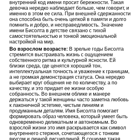
внутренний код имени просит бережности. Такая
девочка нередко наблюдает больше, чем говорит, и
именно в этом ее сила. При внешней сдержанности
она способна быть очень цепкой в памяти и долго
помнить и добро, и несправедливость. Значение
имени Бисолта в детстве связано с тихой
самостоятельностью и тонкой эмоциональной
настройкой на мир.
Во взрослом возрасте:
В зрелые годы Бисолта
стремится выстраивать жизнь с ощущением
собственного ритма и культурной ясности. Ей
близки среда, где ценятся хороший тон,
интеллектуальная точность и уважение к границам,
а не громкая демонстрация статуса. Она нередко
выбирает круг общения не по количеству, а по
качеству, и это придает ее жизни особую
собранность. Во внешнем облике и манере
держаться у такой женщины часто заметна любовь
к лаконичной эстетике, чистым линиям и
продуманным деталям. Имя Бисолта помогает
формировать образ человека, который умеет быть
одновременно деликатным и автономным. Во
взрослой жизни это имя раскрывается как символ
внутреннего стержня, сочетающегося с тонким
вкусом и личной дисциплиной. В социуме такая