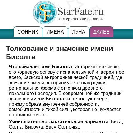
СОННИК
ИМЕНА
ЛУНА
ДАЛЕЕ
Толкование и значение имени
Бисолта
Что означает имя Бисолта:
Историки связывают
его корневую основу с испаноязычной и, вероятнее
всего, баскской антропонимической традицией, где
звучание имени воспринимается как редкая
региональная форма с оттенком древнего
локального наследия. В современной же традиции
значение имени Бисолта чаще толкуют через
призму образа внутренней собранности,
самобытности и тихой силы, которая не нуждается
в громком жесте.
Уменьшительно-ласкательные варианты:
Биса,
Солта, Бисочка, Бису, Солточка.