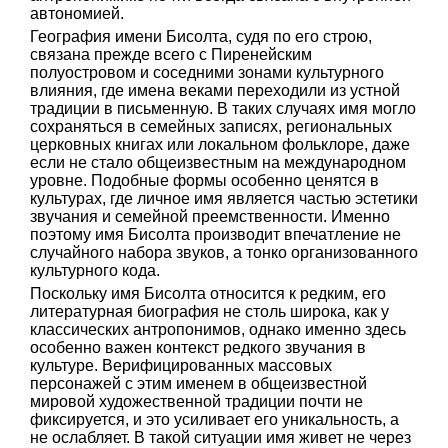
автономией.
География имени Бисолта, судя по его строю,
связана прежде всего с Пиренейским
полуостровом и соседними зонами культурного
влияния, где имена веками переходили из устной
традиции в письменную. В таких случаях имя могло
сохраняться в семейных записях, региональных
церковных книгах или локальном фольклоре, даже
если не стало общеизвестным на международном
уровне. Подобные формы особенно ценятся в
культурах, где личное имя является частью эстетики
звучания и семейной преемственности. Именно
поэтому имя Бисолта производит впечатление не
случайного набора звуков, а тонко организованного
культурного кода.
Поскольку имя Бисолта относится к редким, его
литературная биография не столь широка, как у
классических антропонимов, однако именно здесь
особенно важен контекст редкого звучания в
культуре. Верифицированных массовых
персонажей с этим именем в общеизвестной
мировой художественной традиции почти не
фиксируется, и это усиливает его уникальность, а
не ослабляет. В такой ситуации имя живет не через