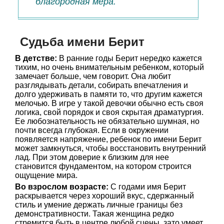
благородная мера.
Судьба имени Берит
В детстве:
В ранние годы Берит нередко кажется
тихим, но очень внимательным ребенком, который
замечает больше, чем говорит. Она любит
разглядывать детали, собирать впечатления и
долго удерживать в памяти то, что другим кажется
мелочью. В игре у такой девочки обычно есть своя
логика, свой порядок и своя скрытая драматургия.
Ее любознательность не обязательно шумная, но
почти всегда глубокая. Если в окружении
появляется напряжение, ребенок по имени Берит
может замкнуться, чтобы восстановить внутренний
лад. При этом доверие к близким для нее
становится фундаментом, на котором строится
ощущение мира.
Во взрослом возрасте:
С годами имя Берит
раскрывается через хороший вкус, сдержанный
стиль и умение держать личные границы без
демонстративности. Такая женщина редко
стремится быть в центре любой сцены, зато умеет