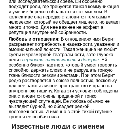
или исследовательской среде. Ей особенно
подходят роли, где требуется тонкая коммуникация
и умение бережно обращаться со смыслом. В
коллективе она нередко становится тем самым
человеком, который не обещает лишнего, но делает
много и точно. Для нее важнее не эффект, а
репутация внутренней собранности.
Любовь и отношения:
В отношениях имя Берит
раскрывает потребность в надежности, уважении и
эмоциональной ясности. Такая женщина не любит
суеты и чрезмерной театральности, зато глубоко
ценит
верность
,
тактичность
и
доверие
. Ей
особенно близок партнер, который умеет говорить
спокойно, держать слово и не разрушать тонкую
ткань близости резкими жестами. При этом Берит
редко растворяется в союзе полностью, поскольку
для нее важны личное пространство и право на
внутреннюю тишину. Когда эти условия соблюдены,
она становится очень преданной и тонко
чувствующей спутницей. Ее любовь обычно не
выглядит бурной, но обладает редкой
долговечностью. И именно в этой тихой глубине
кроется ее особая сила.
Известные люди с именем