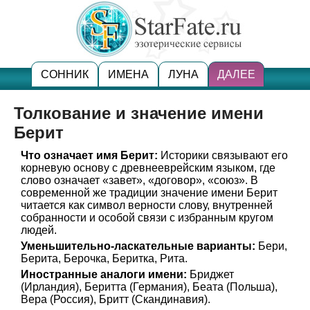
СОННИК
ИМЕНА
ЛУНА
ДАЛЕЕ
Толкование и значение имени
Берит
Что означает имя Берит:
Историки связывают его
корневую основу с древнееврейским языком, где
слово означает «завет», «договор», «союз». В
современной же традиции значение имени Берит
читается как символ верности слову, внутренней
собранности и особой связи с избранным кругом
людей.
Уменьшительно-ласкательные варианты:
Бери,
Берита, Берочка, Беритка, Рита.
Иностранные аналоги имени:
Бриджет
(Ирландия), Беритта (Германия), Беата (Польша),
Вера (Россия), Бритт (Скандинавия).