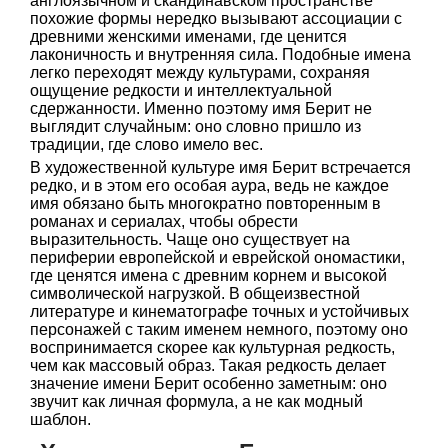
англоязычном и скандинавском пространстве
похожие формы нередко вызывают ассоциации с
древними женскими именами, где ценится
лаконичность и внутренняя сила. Подобные имена
легко переходят между культурами, сохраняя
ощущение редкости и интеллектуальной
сдержанности. Именно поэтому имя Берит не
выглядит случайным: оно словно пришло из
традиции, где слово имело вес.
В художественной культуре имя Берит встречается
редко, и в этом его особая аура, ведь не каждое
имя обязано быть многократно повторенным в
романах и сериалах, чтобы обрести
выразительность. Чаще оно существует на
периферии европейской и еврейской ономастики,
где ценятся имена с древним корнем и высокой
символической нагрузкой. В общеизвестной
литературе и кинематографе точных и устойчивых
персонажей с таким именем немного, поэтому оно
воспринимается скорее как культурная редкость,
чем как массовый образ. Такая редкость делает
значение имени Берит особенно заметным: оно
звучит как личная формула, а не как модный
шаблон.