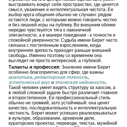
выстраивать вокруг себя пространство, где ценятся
смысл, уважение и интеллектуальная чистота. Ее
выбор круга общения обычно не случаен: рядом
остаются люди, с которыми можно говорить честно
и без лишней игры на публику. Во внешнем облике
нередко чувствуется тяга к лаконичной
элегантности, а в манере поведения - к точности и
спокойной уверенности. Судьба имени Берит часто
связана с постепенным взрослением, когда
внутренняя зрелость приходит раньше внешней
свободы. Именно поэтому со временем она
выглядит не просто интересной, а глубокой.
Таланты и профессия:
Значение имени Берит
особенно благоприятно для сфер, где важны
аналитика
,
редакторская точность
,
эстетический вкус
и
этическая надежность
.
Такой человек умеет видеть структуру за хаосом, а
в любой сложной задаче быстро различает главное
и второстепенное. Ее профессиональный стиль
обычно не громкий, зато устойчивый: она ценит
качество, последовательность и интеллектуальную
честность. Берит может успешно реализовываться
в культуре, образовании, архивном деле,
кураторских проектах, переводе, текстах, музейной