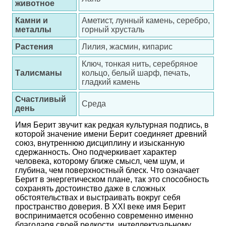
животное
Камни и
Аметист, лунный камень, серебро,
металлы
горный хрусталь
Растения
Лилия, жасмин, кипарис
Ключ, тонкая нить, серебряное
Талисманы
кольцо, белый шарф, печать,
гладкий камень
Счастливый
Среда
день
Имя Берит звучит как редкая культурная подпись, в
которой значение имени Берит соединяет древний
союз, внутреннюю дисциплину и изысканную
сдержанность. Оно подчеркивает характер
человека, которому ближе смысл, чем шум, и
глубина, чем поверхностный блеск. Что означает
Берит в энергетическом плане, так это способность
сохранять достоинство даже в сложных
обстоятельствах и выстраивать вокруг себя
пространство доверия. В XXI веке имя Берит
воспринимается особенно современно именно
благодаря своей редкости, интеллектуальному