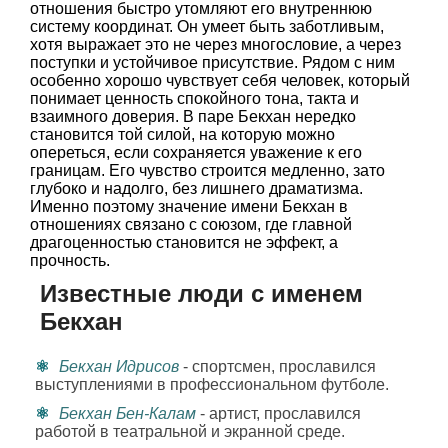
отношения быстро утомляют его внутреннюю
систему координат. Он умеет быть заботливым,
хотя выражает это не через многословие, а через
поступки и устойчивое присутствие. Рядом с ним
особенно хорошо чувствует себя человек, который
понимает ценность спокойного тона, такта и
взаимного доверия. В паре Бекхан нередко
становится той силой, на которую можно
опереться, если сохраняется уважение к его
границам. Его чувство строится медленно, зато
глубоко и надолго, без лишнего драматизма.
Именно поэтому значение имени Бекхан в
отношениях связано с союзом, где главной
драгоценностью становится не эффект, а
прочность.
Известные люди с именем
Бекхан
Бекхан Идрисов
- спортсмен, прославился
выступлениями в профессиональном футболе.
Бекхан Бен-Калам
- артист, прославился
работой в театральной и экранной среде.