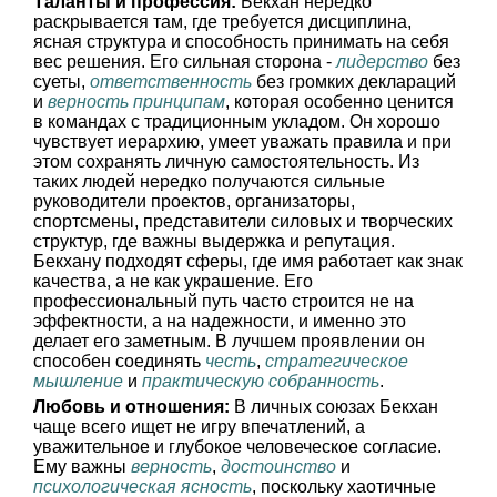
Таланты и профессия:
Бекхан нередко
раскрывается там, где требуется дисциплина,
ясная структура и способность принимать на себя
вес решения. Его сильная сторона -
лидерство
без
суеты,
ответственность
без громких деклараций
и
верность принципам
, которая особенно ценится
в командах с традиционным укладом. Он хорошо
чувствует иерархию, умеет уважать правила и при
этом сохранять личную самостоятельность. Из
таких людей нередко получаются сильные
руководители проектов, организаторы,
спортсмены, представители силовых и творческих
структур, где важны выдержка и репутация.
Бекхану подходят сферы, где имя работает как знак
качества, а не как украшение. Его
профессиональный путь часто строится не на
эффектности, а на надежности, и именно это
делает его заметным. В лучшем проявлении он
способен соединять
честь
,
стратегическое
мышление
и
практическую собранность
.
Любовь и отношения:
В личных союзах Бекхан
чаще всего ищет не игру впечатлений, а
уважительное и глубокое человеческое согласие.
Ему важны
верность
,
достоинство
и
психологическая ясность
, поскольку хаотичные