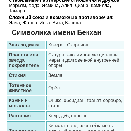
Стабильные партнерские отношения и дружба:
Марьям, Хеда, Ясмина, Алия, Диана, Камилла,
Тамара
Сложный союз и возможные противоречия:
Элла, Жанна, Инга, Вита, Карина
Символика имени Бекхан
Знак зодиака
Козерог, Скорпион
Планета или
Сатурн, как символ дисциплины,
звезда
меры и долговечной внутренней
покровитель
опоры
Стихия
Земля
Тотемное
Орёл
животное
Камни и
Оникс, обсидиан, гранат, серебро,
металлы
сталь
Растения
Кедр, дуб, полынь
Кинжал, пояс, черный камень,
Талисманы
кожаный ремень, темно-синий