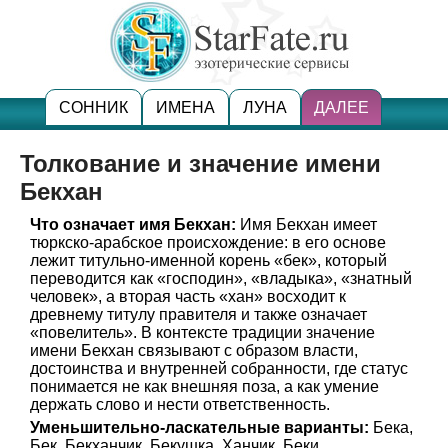
СОННИК
ИМЕНА
ЛУНА
ДАЛЕЕ
Толкование и значение имени
Бекхан
Что означает имя Бекхан:
Имя Бекхан имеет
тюркско-арабское происхождение: в его основе
лежит титульно-именной корень «бек», который
переводится как «господин», «владыка», «знатный
человек», а вторая часть «хан» восходит к
древнему титулу правителя и также означает
«повелитель». В контексте традиции значение
имени Бекхан связывают с образом власти,
достоинства и внутренней собранности, где статус
понимается не как внешняя поза, а как умение
держать слово и нести ответственность.
Уменьшительно-ласкательные варианты:
Бека,
Бек, Бекханчик, Бекушка, Ханчик, Беки