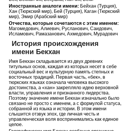
Иностранные аналоги имени:
Бейхан (Турция),
Хан (Тюркский мир), Бей (Турция), Каган (Тюркский
мир), Эмир (Арабский мир)
Отчества, которые сочетаются с этим именем:
Магомедович, Алиевич, Русланович, Саидович,
Исламович, Рамазанович, Ахмедович, Мурадович
История происхождения
имени Бекхан
Имя Бекхан складывается из двух древних
титульных основ, каждая из которых несет в себе
социальный вес и культурную память степных и
восточных традиций. Первая часть, «бек», в
тюркских языках означала человека высокого
достоинства, а «хан» закрепляло идею верховной
власти, управления и признанного лидерства.
Поэтому значение имени Бекхан изначально было
связано не просто с именем, а с формулой статуса,
собранной из языка и истории. В этом имени
слышится отзвук эпох, где личная честь и
управленческая воля воспринимались как единое
целое.