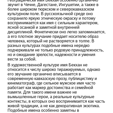
Географически имя Бекхан особенно органично
звучит в Чечне, Дагестане, Ингушетии, а также в
более широком тюркском и северокавказском
культурном поле. В русскоязычной среде оно
сохранило яркую этническую окраску и потому
воспринимается как имя с сильным характером,
ясной осанкой и заметной внутренней
дисциплиной. Фонетически оно легко запоминается,
а его плотное звучание придает носителю образ
человека, который не растворяется в толпе. В
разных культурах подобные имена нередко
подчеркивали не только родовую принадлежность,
но и ожидание зрелости, надежности и умения
вести за собой.
В художественной культуре имя Бекхан не
относится к числу широко тиражируемых, однако
его звучание органично вписывается в
современную кавказскую прозу, публицистику и
кинематограф, где сильное мужское имя часто
работает как маркер достоинства и семейной
памяти. Для такого имени важнее не
вымышленные герои, а реальные культурные
контексты, в которых оно воспринимается как часть
живой традиции, а не как декоративная экзотика.
Подобные имена особенно заметны в