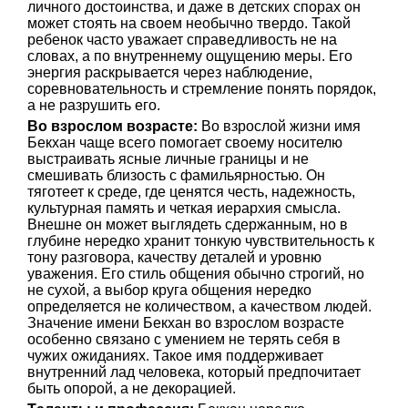
личного достоинства, и даже в детских спорах он
может стоять на своем необычно твердо. Такой
ребенок часто уважает справедливость не на
словах, а по внутреннему ощущению меры. Его
энергия раскрывается через наблюдение,
соревновательность и стремление понять порядок,
а не разрушить его.
Во взрослом возрасте:
Во взрослой жизни имя
Бекхан чаще всего помогает своему носителю
выстраивать ясные личные границы и не
смешивать близость с фамильярностью. Он
тяготеет к среде, где ценятся честь, надежность,
культурная память и четкая иерархия смысла.
Внешне он может выглядеть сдержанным, но в
глубине нередко хранит тонкую чувствительность к
тону разговора, качеству деталей и уровню
уважения. Его стиль общения обычно строгий, но
не сухой, а выбор круга общения нередко
определяется не количеством, а качеством людей.
Значение имени Бекхан во взрослом возрасте
особенно связано с умением не терять себя в
чужих ожиданиях. Такое имя поддерживает
внутренний лад человека, который предпочитает
быть опорой, а не декорацией.