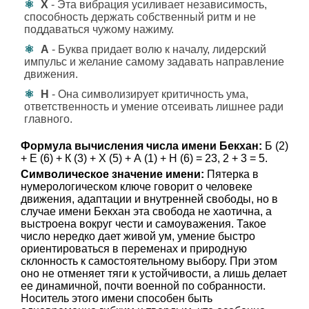
Х
- Эта вибрация усиливает независимость,
способность держать собственный ритм и не
поддаваться чужому нажиму.
А
- Буква придает волю к началу, лидерский
импульс и желание самому задавать направление
движения.
Н
- Она символизирует критичность ума,
ответственность и умение отсеивать лишнее ради
главного.
Формула вычисления числа имени Бекхан:
Б (2)
+ Е (6) + К (3) + Х (5) + А (1) + Н (6) = 23, 2 + 3 = 5.
Символическое значение имени:
Пятерка в
нумерологическом ключе говорит о человеке
движения, адаптации и внутренней свободы, но в
случае имени Бекхан эта свобода не хаотична, а
выстроена вокруг чести и самоуважения. Такое
число нередко дает живой ум, умение быстро
ориентироваться в переменах и природную
склонность к самостоятельному выбору. При этом
оно не отменяет тяги к устойчивости, а лишь делает
ее динамичной, почти военной по собранности.
Носитель этого имени способен быть