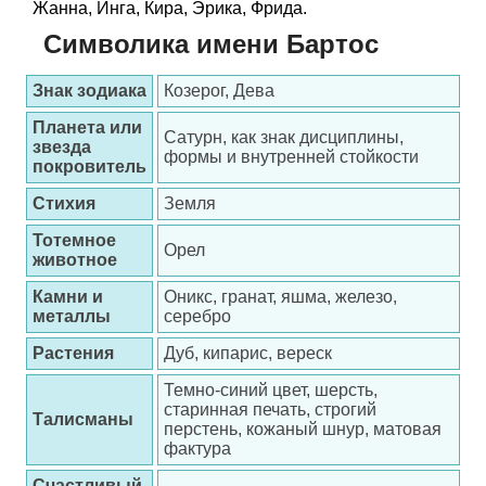
Жанна, Инга, Кира, Эрика, Фрида.
Символика имени Бартос
Знак зодиака
Козерог, Дева
Планета или
Сатурн, как знак дисциплины,
звезда
формы и внутренней стойкости
покровитель
Стихия
Земля
Тотемное
Орел
животное
Камни и
Оникс, гранат, яшма, железо,
металлы
серебро
Растения
Дуб, кипарис, вереск
Темно-синий цвет, шерсть,
старинная печать, строгий
Талисманы
перстень, кожаный шнур, матовая
фактура
Счастливый