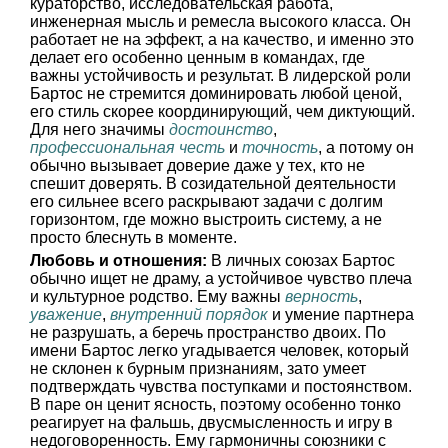
кураторство, исследовательская работа,
инженерная мысль и ремесла высокого класса. Он
работает не на эффект, а на качество, и именно это
делает его особенно ценным в командах, где
важны устойчивость и результат. В лидерской роли
Бартос не стремится доминировать любой ценой,
его стиль скорее координирующий, чем диктующий.
Для него значимы
достоинство
,
профессиональная честь
и
точность
, а потому он
обычно вызывает доверие даже у тех, кто не
спешит доверять. В созидательной деятельности
его сильнее всего раскрывают задачи с долгим
горизонтом, где можно выстроить систему, а не
просто блеснуть в моменте.
Любовь и отношения:
В личных союзах Бартос
обычно ищет не драму, а устойчивое чувство плеча
и культурное родство. Ему важны
верность
,
уважение
,
внутренний порядок
и умение партнера
не разрушать, а беречь пространство двоих. По
имени Бартос легко угадывается человек, который
не склонен к бурным признаниям, зато умеет
подтверждать чувства поступками и постоянством.
В паре он ценит ясность, поэтому особенно тонко
реагирует на фальшь, двусмысленность и игру в
недоговоренность. Ему гармоничны союзники с