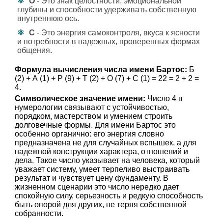
О
- Это знак целостности, эмоциональной
глубины и способности удерживать собственную
внутреннюю ось.
С
- Это энергия самоконтроля, вкуса к ясности
и потребности в надежных, проверенных формах
общения.
Формула вычисления числа имени Бартос:
Б
(2) + А (1) + Р (9) + Т (2) + О (7) + С (1) = 22 = 2 + 2 =
4.
Символическое значение имени:
Число 4 в
нумерологии связывают с устойчивостью,
порядком, мастерством и умением строить
долговечные формы. Для имени Бартос это
особенно органично: его энергия словно
предназначена не для случайных вспышек, а для
надежной конструкции характера, отношений и
дела. Такое число указывает на человека, который
уважает систему, умеет терпеливо выстраивать
результат и чувствует цену фундаменту. В
жизненном сценарии это число нередко дает
спокойную силу, серьезность и редкую способность
быть опорой для других, не теряя собственной
собранности.