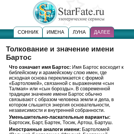
СОННИК
ИМЕНА
ЛУНА
ДАЛЕЕ
Толкование и значение имени
Бартос
Что означает имя Бартос:
Имя Бартос восходит к
библейскому и арамейскому слою имен, где
исходная основа перекликается с формой
«Бартоломей», связанной с выражением «сын
Талмая» или «сын борозды». В современной
традиции значение имени Бартос обычно
связывают с образом человека земли и дела, в
котором слышится энергия основательности,
независимости и внутренней собранности.
Уменьшительно-ласкательные варианты:
Бартосик, Барт, Бартек, Тосик, Артош, Бартуш.
Иностранные аналоги имени:
Бартоломей