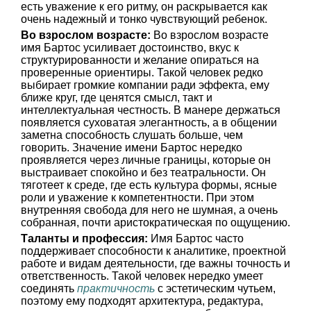
есть уважение к его ритму, он раскрывается как
очень надежный и тонко чувствующий ребенок.
Во взрослом возрасте:
Во взрослом возрасте
имя Бартос усиливает достоинство, вкус к
структурированности и желание опираться на
проверенные ориентиры. Такой человек редко
выбирает громкие компании ради эффекта, ему
ближе круг, где ценятся смысл, такт и
интеллектуальная честность. В манере держаться
появляется суховатая элегантность, а в общении
заметна способность слушать больше, чем
говорить. Значение имени Бартос нередко
проявляется через личные границы, которые он
выстраивает спокойно и без театральности. Он
тяготеет к среде, где есть культура формы, ясные
роли и уважение к компетентности. При этом
внутренняя свобода для него не шумная, а очень
собранная, почти аристократическая по ощущению.
Таланты и профессия:
Имя Бартос часто
поддерживает способности к аналитике, проектной
работе и видам деятельности, где важны точность и
ответственность. Такой человек нередко умеет
соединять
практичность
с эстетическим чутьем,
поэтому ему подходят архитектура, редактура,