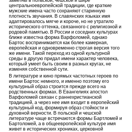
заметны в польской, чешской и шире
центральноевропейской традиции, где краткие
мужские имена часто сохраняют старинную
плотность звучания. В славянских языках имя
адаптировалось мягче и короче, но не утратило
исторического оттенка, связанного с религиозной и
родовой памятью. В России и соседних культурах
ближе известна форма Варфоломей, однако
Бартос воспринимается как более камерная,
европейская и одновременно строгая версия того
же имени. Такой переход из одной культурной
среды в другую придал имени характер человека,
который умеет быть своим в разных кругах, не
изменяя собственной сути.
В литературе и кино прямых частотных героев по
имени Бартос немного, и именно поэтому его
культурный образ строится прежде всего на
родственных формах. В Евангелиях апостол
Варфоломей связан с раннехристианской
традицией, а через нее имя входит в европейский
культурный код, формируя образ стойкости и
духовной верности. В польской и чешской
литературе чаще встречаются формы Бартломей и
Бартоломей, а в общеевропейской культуре имя
живет в исторических хрониках, церковной