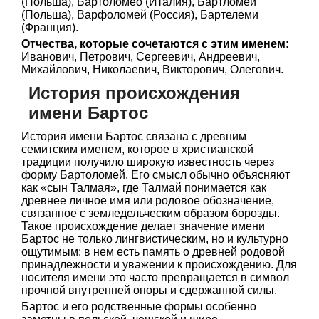
(Польша), Бартоломео (Италия), Бартломей
(Польша), Варфоломей (Россия), Бартелеми
(Франция).
Отчества, которые сочетаются с этим именем:
Иванович, Петрович, Сергеевич, Андреевич,
Михайлович, Николаевич, Викторович, Олегович.
История происхождения
имени Бартос
История имени Бартос связана с древним
семитским именем, которое в христианской
традиции получило широкую известность через
форму Бартоломей. Его смысл обычно объясняют
как «сын Талмая», где Талмай понимается как
древнее личное имя или родовое обозначение,
связанное с земледельческим образом борозды.
Такое происхождение делает значение имени
Бартос не только лингвистическим, но и культурно
ощутимым: в нем есть память о древней родовой
принадлежности и уважении к происхождению. Для
носителя имени это часто превращается в символ
прочной внутренней опоры и сдержанной силы.
Бартос и его родственные формы особенно