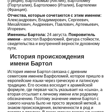
(Греция), Бартоломью (Англия), Бартоломеу
(Португалия), Бартоломео (Италия), Бартелеми
(Франция).
Отчества, которые сочетаются с этим именем:
Александрович, Владимирович, Сергеевич,
Михайлович, Андреевич, Павлович, Артемьевич,
Игоревич.
Именины Бартола:
24 августа.
Покровитель
имени
- апостол Варфоломей, фигура стойкости,
свидетельства и внутренней верности духовному
пути.
История происхождения
имени Бартол
История имени Бартол связана с древним
семитским именем Варфоломей, которое пришло в
европейские языки через греческую и латинскую
традицию. Его основа восходит к арамейской
формуле, где первая часть указывает на «сына», а
вторая отсылает к личному имени или родовому
обозначению. Поэтому значение имени Бартол с
самого начала было не просто звуковой меткой, а
знаком происхождения, включенности в род и