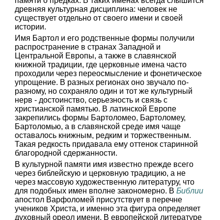
памяти о предках. В таких именах всегда слышится
древняя культурная дисциплина: человек не
существует отдельно от своего имени и своей
истории.
Имя Бартол и его родственные формы получили
распространение в странах Западной и
Центральной Европы, а также в славянской
книжной традиции, где церковные имена часто
проходили через переосмысление и фонетическое
упрощение. В разных регионах оно звучало по-
разному, но сохраняло один и тот же культурный
нерв - достоинство, серьезность и связь с
христианской памятью. В латинской Европе
закрепились формы Бартоломео, Бартоломеу,
Бартоломью, а в славянской среде имя чаще
оставалось книжным, редким и торжественным.
Такая редкость придавала ему оттенок старинной
благородной сдержанности.
В культурной памяти имя известно прежде всего
через библейскую и церковную традицию, а не
через массовую художественную литературу, что
для подобных имен вполне закономерно. В
Библии
апостол Варфоломей присутствует в перечне
учеников Христа, и именно эта фигура определяет
духовный ореол имени. В европейской литературе