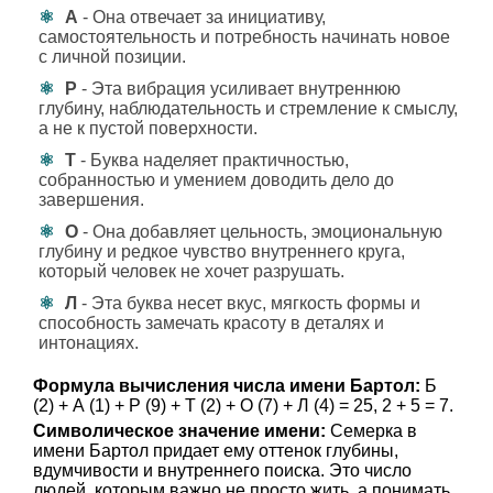
А
- Она отвечает за инициативу,
самостоятельность и потребность начинать новое
с личной позиции.
Р
- Эта вибрация усиливает внутреннюю
глубину, наблюдательность и стремление к смыслу,
а не к пустой поверхности.
Т
- Буква наделяет практичностью,
собранностью и умением доводить дело до
завершения.
О
- Она добавляет цельность, эмоциональную
глубину и редкое чувство внутреннего круга,
который человек не хочет разрушать.
Л
- Эта буква несет вкус, мягкость формы и
способность замечать красоту в деталях и
интонациях.
Формула вычисления числа имени Бартол:
Б
(2) + А (1) + Р (9) + Т (2) + О (7) + Л (4) = 25, 2 + 5 = 7.
Символическое значение имени:
Семерка в
имени Бартол придает ему оттенок глубины,
вдумчивости и внутреннего поиска. Это число
людей, которым важно не просто жить, а понимать