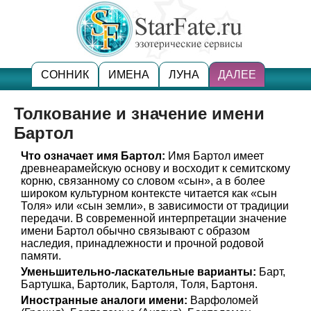
СОННИК
ИМЕНА
ЛУНА
ДАЛЕЕ
Толкование и значение имени
Бартол
Что означает имя Бартол:
Имя Бартол имеет
древнеарамейскую основу и восходит к семитскому
корню, связанному со словом «сын», а в более
широком культурном контексте читается как «сын
Толя» или «сын земли», в зависимости от традиции
передачи. В современной интерпретации значение
имени Бартол обычно связывают с образом
наследия, принадлежности и прочной родовой
памяти.
Уменьшительно-ласкательные варианты:
Барт,
Бартушка, Бартолик, Бартоля, Толя, Бартоня.
Иностранные аналоги имени:
Варфоломей