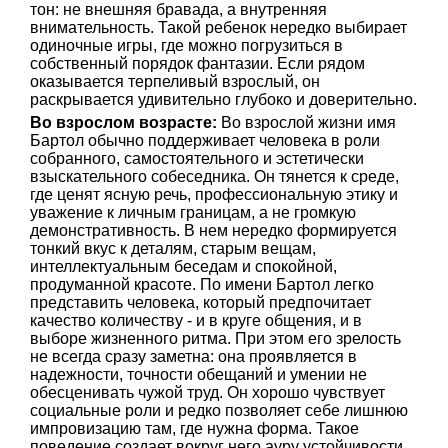
тон: не внешняя бравада, а внутренняя
внимательность. Такой ребенок нередко выбирает
одиночные игры, где можно погрузиться в
собственный порядок фантазии. Если рядом
оказывается терпеливый взрослый, он
раскрывается удивительно глубоко и доверительно.
Во взрослом возрасте:
Во взрослой жизни имя
Бартол обычно поддерживает человека в роли
собранного, самостоятельного и эстетически
взыскательного собеседника. Он тянется к среде,
где ценят ясную речь, профессиональную этику и
уважение к личным границам, а не громкую
демонстративность. В нем нередко формируется
тонкий вкус к деталям, старым вещам,
интеллектуальным беседам и спокойной,
продуманной красоте. По имени Бартол легко
представить человека, который предпочитает
качество количеству - и в круге общения, и в
выборе жизненного ритма. При этом его зрелость
не всегда сразу заметна: она проявляется в
надежности, точности обещаний и умении не
обесценивать чужой труд. Он хорошо чувствует
социальные роли и редко позволяет себе лишнюю
импровизацию там, где нужна форма. Такое
поведение создает вокруг него ауру устойчивости,