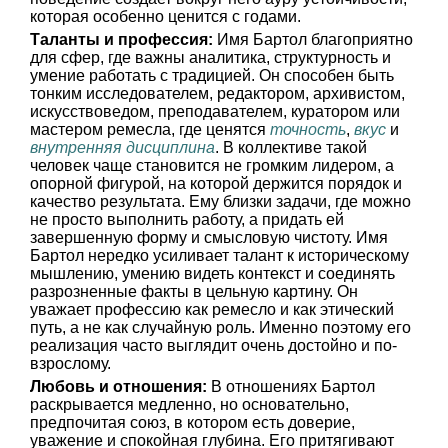
которая особенно ценится с годами.
Таланты и профессия:
Имя Бартол благоприятно
для сфер, где важны аналитика, структурность и
умение работать с традицией. Он способен быть
тонким исследователем, редактором, архивистом,
искусствоведом, преподавателем, куратором или
мастером ремесла, где ценятся
точность
,
вкус
и
внутренняя дисциплина
. В коллективе такой
человек чаще становится не громким лидером, а
опорной фигурой, на которой держится порядок и
качество результата. Ему близки задачи, где можно
не просто выполнить работу, а придать ей
завершенную форму и смысловую чистоту. Имя
Бартол нередко усиливает талант к историческому
мышлению, умению видеть контекст и соединять
разрозненные факты в цельную картину. Он
уважает профессию как ремесло и как этический
путь, а не как случайную роль. Именно поэтому его
реализация часто выглядит очень достойно и по-
взрослому.
Любовь и отношения:
В отношениях Бартол
раскрывается медленно, но основательно,
предпочитая союз, в котором есть доверие,
уважение и спокойная глубина. Его притягивают