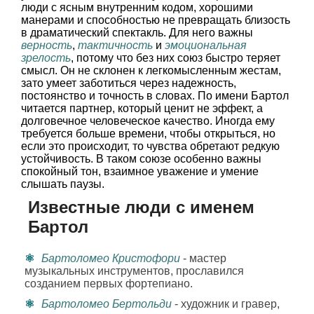
люди с ясным внутренним кодом, хорошими
манерами и способностью не превращать близость
в драматический спектакль. Для него важны
верность
,
тактичность
и
эмоциональная
зрелость
, потому что без них союз быстро теряет
смысл. Он не склонен к легкомысленным жестам,
зато умеет заботиться через надежность,
постоянство и точность в словах. По имени Бартол
читается партнер, который ценит не эффект, а
долговечное человеческое качество. Иногда ему
требуется больше времени, чтобы открыться, но
если это происходит, то чувства обретают редкую
устойчивость. В таком союзе особенно важны
спокойный тон, взаимное уважение и умение
слышать паузы.
Известные люди с именем
Бартол
Бартоломео Кристофори
- мастер
музыкальных инструментов, прославился
созданием первых фортепиано.
Бартоломео Бертольди
- художник и гравер,