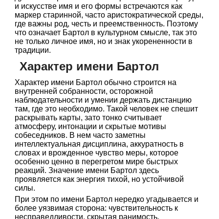
и искусстве имя и его формы встречаются как
маркер старинной, часто аристократической среды,
где важны род, честь и преемственность. Поэтому
что означает Бартол в культурном смысле, так это
не только личное имя, но и знак укорененности в
традиции.
Характер имени Бартол
Характер имени Бартол обычно строится на
внутренней собранности, осторожной
наблюдательности и умении держать дистанцию
там, где это необходимо. Такой человек не спешит
раскрывать карты, зато тонко считывает
атмосферу, интонации и скрытые мотивы
собеседников. В нем часто заметны
интеллектуальная дисциплина, аккуратность в
словах и врожденное чувство меры, которое
особенно ценно в перегретом мире быстрых
реакций. Значение имени Бартол здесь
проявляется как энергия тихой, но устойчивой
силы.
При этом по имени Бартол нередко угадывается и
более уязвимая сторона: чувствительность к
несправедливости, скрытая ранимость,