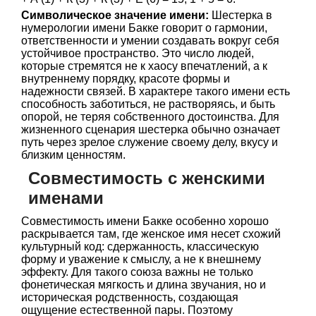
Символическое значение имени:
Шестерка в
нумерологии имени Бакке говорит о гармонии,
ответственности и умении создавать вокруг себя
устойчивое пространство. Это число людей,
которые стремятся не к хаосу впечатлений, а к
внутреннему порядку, красоте формы и
надежности связей. В характере такого имени есть
способность заботиться, не растворяясь, и быть
опорой, не теряя собственного достоинства. Для
жизненного сценария шестерка обычно означает
путь через зрелое служение своему делу, вкусу и
близким ценностям.
Совместимость с женскими
именами
Совместимость имени Бакке особенно хорошо
раскрывается там, где женское имя несет схожий
культурный код: сдержанность, классическую
форму и уважение к смыслу, а не к внешнему
эффекту. Для такого союза важны не только
фонетическая мягкость и длина звучания, но и
историческая родственность, создающая
ощущение естественной пары. Поэтому