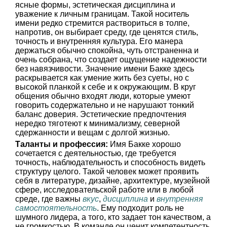
ясные формы, эстетическая дисциплина и
уважение к личным границам. Такой носитель
имени редко стремится раствориться в толпе,
напротив, он выбирает среду, где ценятся стиль,
точность и внутренняя культура. Его манера
держаться обычно спокойна, чуть отстраненна и
очень собрана, что создает ощущение надежности
без навязчивости. Значение имени Бакке здесь
раскрывается как умение жить без суеты, но с
высокой планкой к себе и к окружающим. В круг
общения обычно входят люди, которые умеют
говорить содержательно и не нарушают тонкий
баланс доверия. Эстетические предпочтения
нередко тяготеют к минимализму, северной
сдержанности и вещам с долгой жизнью.
Таланты и профессия:
Имя Бакке хорошо
сочетается с деятельностью, где требуется
точность, наблюдательность и способность видеть
структуру целого. Такой человек может проявить
себя в литературе, дизайне, архитектуре, музейной
сфере, исследовательской работе или в любой
среде, где важны
вкус
,
дисциплина
и
внутренняя
самостоятельность
. Ему подходит роль не
шумного лидера, а того, кто задает тон качеством, а
не громкостью. В команде он ценит компетентность,