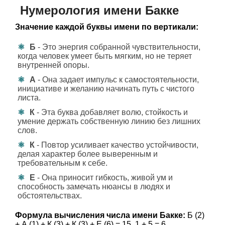
Нумерология имени Бакке
Значение каждой буквы имени по вертикали:
Б
- Это энергия собранной чувствительности,
когда человек умеет быть мягким, но не теряет
внутренней опоры.
А
- Она задает импульс к самостоятельности,
инициативе и желанию начинать путь с чистого
листа.
К
- Эта буква добавляет волю, стойкость и
умение держать собственную линию без лишних
слов.
К
- Повтор усиливает качество устойчивости,
делая характер более выверенным и
требовательным к себе.
Е
- Она приносит гибкость, живой ум и
способность замечать нюансы в людях и
обстоятельствах.
Формула вычисления числа имени Бакке:
Б (2)
+ А (1) + К (3) + К (3) + Е (6) = 15, 1 + 5 = 6.