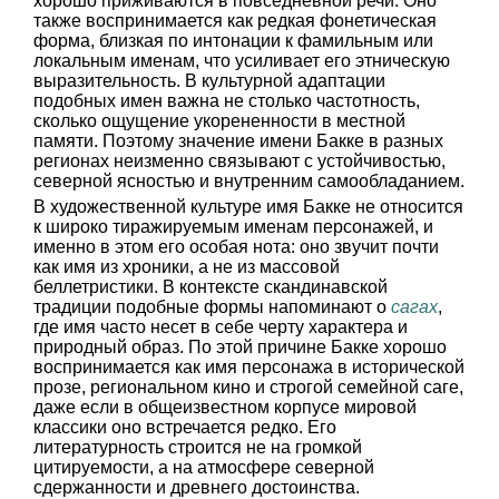
хорошо приживаются в повседневной речи. Оно
также воспринимается как редкая фонетическая
форма, близкая по интонации к фамильным или
локальным именам, что усиливает его этническую
выразительность. В культурной адаптации
подобных имен важна не столько частотность,
сколько ощущение укорененности в местной
памяти. Поэтому значение имени Бакке в разных
регионах неизменно связывают с устойчивостью,
северной ясностью и внутренним самообладанием.
В художественной культуре имя Бакке не относится
к широко тиражируемым именам персонажей, и
именно в этом его особая нота: оно звучит почти
как имя из хроники, а не из массовой
беллетристики. В контексте скандинавской
традиции подобные формы напоминают о
сагах
,
где имя часто несет в себе черту характера и
природный образ. По этой причине Бакке хорошо
воспринимается как имя персонажа в исторической
прозе, региональном кино и строгой семейной саге,
даже если в общеизвестном корпусе мировой
классики оно встречается редко. Его
литературность строится не на громкой
цитируемости, а на атмосфере северной
сдержанности и древнего достоинства.