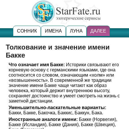
СОННИК
ИМЕНА
ЛУНА
ДАЛЕЕ
Толкование и значение имени
Бакке
Что означает имя Бакке:
Историки связывают его
корневую основу с германскими языками, где она
соотносится со словом, означающим «холм» или
«возвышенность». В современной же традиции
значение имени Бакке чаще читают как образ
человека, который держит внутреннюю высоту,
сохраняет достоинство и умеет смотреть на жизнь с
заметной дистанции.
Уменьшительно-ласкательные варианты:
Бакки, Бакке, Бакочка, Баккис, Баккун, Бака.
Иностранные аналоги имени:
Бакке (Норвегия),
Бакке (Исландия), Бакке (Дания), Бакке (Швеция),