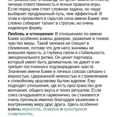
личную ответственность и ясные правила игры.
Если перед ним стоит сложная задача, он чаще
выбирает продуманный путь, чем эффектный. В
этом и проявляется скрытая сила имени Бакке: оно
словно собирает талант в строгую, но очень
надежную форму.
Любовь и отношения:
В отношениях по имени
Бакке особенно важны доверие, уважение и тонкое
чувство меры. Такой человек не спешит в
сближение, потому что для него значимы не
внешняя яркость, а глубина связи и стабильность
эмоционального ритма. Он ценит партнера,
который умеет быть деликатным, не давит и не
требует постоянного подтверждения чувств.
Значение имени Бакке в личных союзах связано с
верностью, сдержанной нежностью и стремлением
к спокойному, красивому бытию вдвоем. Ему
подходят отношения, где есть пространство для
молчания, общего вкуса и тихих ритуалов. Если
союз складывается гармонично, он становится
очень прочным именно благодаря уважению к
внутреннему миру друг друга. Здесь особенно
важны
верность
,
доверие
и
культурная
созвучность
.