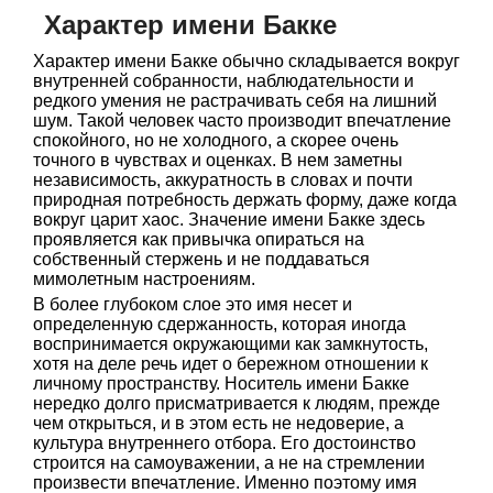
Характер имени Бакке
Характер имени Бакке обычно складывается вокруг
внутренней собранности, наблюдательности и
редкого умения не растрачивать себя на лишний
шум. Такой человек часто производит впечатление
спокойного, но не холодного, а скорее очень
точного в чувствах и оценках. В нем заметны
независимость, аккуратность в словах и почти
природная потребность держать форму, даже когда
вокруг царит хаос. Значение имени Бакке здесь
проявляется как привычка опираться на
собственный стержень и не поддаваться
мимолетным настроениям.
В более глубоком слое это имя несет и
определенную сдержанность, которая иногда
воспринимается окружающими как замкнутость,
хотя на деле речь идет о бережном отношении к
личному пространству. Носитель имени Бакке
нередко долго присматривается к людям, прежде
чем открыться, и в этом есть не недоверие, а
культура внутреннего отбора. Его достоинство
строится на самоуважении, а не на стремлении
произвести впечатление. Именно поэтому имя