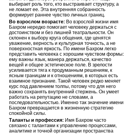
выбирает роль того, кто выстраивает структуру, а
не ломает ее. Эта внутренняя собранность
формирует раннее чувство личных границ.
Во взрослом возрасте:
Во взрослой жизни имя
Бахром нередко помогает человеку держаться с
достоинством и без лишней театральности. Он
склонен к выбору круга общения, где ценятся
уважение, верность и культурная точность, а не
поверхностная яркость. По имени Бахром легко
представить человека с хорошим чувством формы:
ему важны язык, манера держаться, качество
вещей и общее эстетическое поле. В зрелости
усиливается тяга к продуманным решениям, к
ясным границам и к отношениям, в которых есть
взаимное признание. Такой человек редко меняет
курс под давлением толпы, потому что для него
важно сохранять внутренний стержень. Он умеет
работать на репутацию не словами, а
последовательностью. Именно так значение имени
Бахром превращается в жизненную стратегию
спокойной силы.
Таланты и профессия:
Имя Бахром часто
связано с талантами к управлению процессами,
аналитике и точной организации пространства