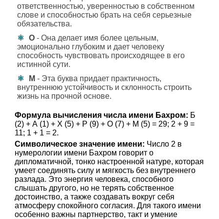
ответственностью, уверенностью в собственном
слове и способностью брать на себя серьезные
обязательства.
О
- Она делает имя более цельным,
эмоционально глубоким и дает человеку
способность чувствовать происходящее в его
истинной сути.
М
- Эта буква придает практичность,
внутреннюю устойчивость и склонность строить
жизнь на прочной основе.
Формула вычисления числа имени Бахром:
Б
(2) + А (1) + Х (5) + Р (9) + О (7) + М (5) = 29; 2 + 9 =
11; 1 + 1 = 2.
Символическое значение имени:
Число 2 в
нумерологии имени Бахром говорит о
дипломатичной, тонко настроенной натуре, которая
умеет соединять силу и мягкость без внутреннего
разлада. Это энергия человека, способного
слышать другого, но не терять собственное
достоинство, а также создавать вокруг себя
атмосферу спокойного согласия. Для такого имени
особенно важны партнерство, такт и умение