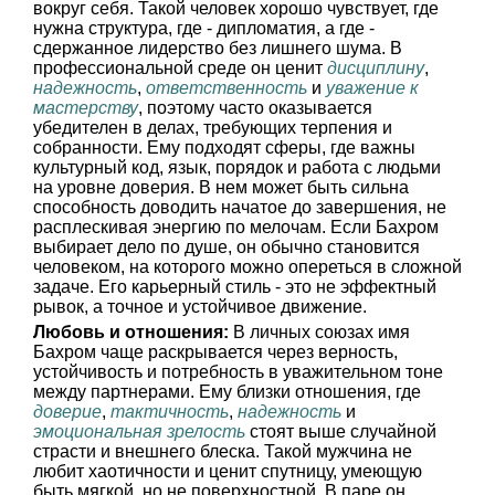
вокруг себя. Такой человек хорошо чувствует, где
нужна структура, где - дипломатия, а где -
сдержанное лидерство без лишнего шума. В
профессиональной среде он ценит
дисциплину
,
надежность
,
ответственность
и
уважение к
мастерству
, поэтому часто оказывается
убедителен в делах, требующих терпения и
собранности. Ему подходят сферы, где важны
культурный код, язык, порядок и работа с людьми
на уровне доверия. В нем может быть сильна
способность доводить начатое до завершения, не
расплескивая энергию по мелочам. Если Бахром
выбирает дело по душе, он обычно становится
человеком, на которого можно опереться в сложной
задаче. Его карьерный стиль - это не эффектный
рывок, а точное и устойчивое движение.
Любовь и отношения:
В личных союзах имя
Бахром чаще раскрывается через верность,
устойчивость и потребность в уважительном тоне
между партнерами. Ему близки отношения, где
доверие
,
тактичность
,
надежность
и
эмоциональная зрелость
стоят выше случайной
страсти и внешнего блеска. Такой мужчина не
любит хаотичности и ценит спутницу, умеющую
быть мягкой, но не поверхностной. В паре он