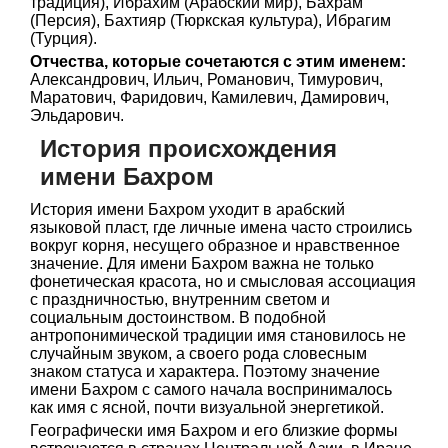
традиция), Ибрахим (Арабский мир), Бахрам
(Персия), Бахтияр (Тюркская культура), Ибрагим
(Турция).
Отчества, которые сочетаются с этим именем:
Александрович, Ильич, Романович, Тимурович,
Маратович, Фаридович, Камилевич, Дамирович,
Эльдарович.
История происхождения
имени Бахром
История имени Бахром уходит в арабский
языковой пласт, где личные имена часто строились
вокруг корня, несущего образное и нравственное
значение. Для имени Бахром важна не только
фонетическая красота, но и смысловая ассоциация
с праздничностью, внутренним светом и
социальным достоинством. В подобной
антропонимической традиции имя становилось не
случайным звуком, а своего рода словесным
знаком статуса и характера. Поэтому значение
имени Бахром с самого начала воспринималось
как имя с ясной, почти визуальной энергетикой.
Географически имя Бахром и его близкие формы