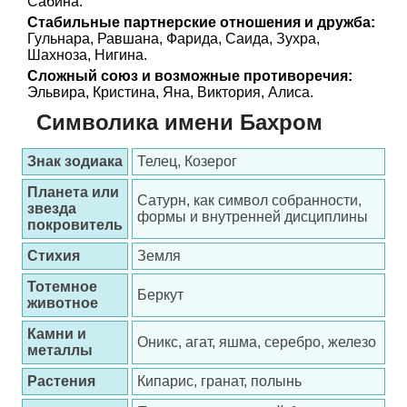
Сабина.
Стабильные партнерские отношения и дружба:
Гульнара, Равшана, Фарида, Саида, Зухра,
Шахноза, Нигина.
Сложный союз и возможные противоречия:
Эльвира, Кристина, Яна, Виктория, Алиса.
Символика имени Бахром
Знак зодиака
Телец, Козерог
Планета или
Сатурн, как символ собранности,
звезда
формы и внутренней дисциплины
покровитель
Стихия
Земля
Тотемное
Беркут
животное
Камни и
Оникс, агат, яшма, серебро, железо
металлы
Растения
Кипарис, гранат, полынь