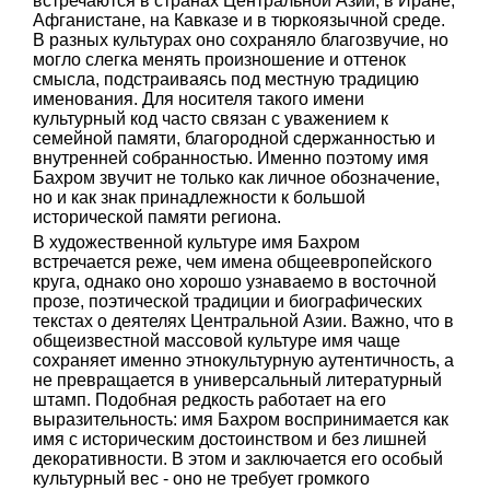
встречаются в странах Центральной Азии, в Иране,
Афганистане, на Кавказе и в тюркоязычной среде.
В разных культурах оно сохраняло благозвучие, но
могло слегка менять произношение и оттенок
смысла, подстраиваясь под местную традицию
именования. Для носителя такого имени
культурный код часто связан с уважением к
семейной памяти, благородной сдержанностью и
внутренней собранностью. Именно поэтому имя
Бахром звучит не только как личное обозначение,
но и как знак принадлежности к большой
исторической памяти региона.
В художественной культуре имя Бахром
встречается реже, чем имена общеевропейского
круга, однако оно хорошо узнаваемо в восточной
прозе, поэтической традиции и биографических
текстах о деятелях Центральной Азии. Важно, что в
общеизвестной массовой культуре имя чаще
сохраняет именно этнокультурную аутентичность, а
не превращается в универсальный литературный
штамп. Подобная редкость работает на его
выразительность: имя Бахром воспринимается как
имя с историческим достоинством и без лишней
декоративности. В этом и заключается его особый
культурный вес - оно не требует громкого