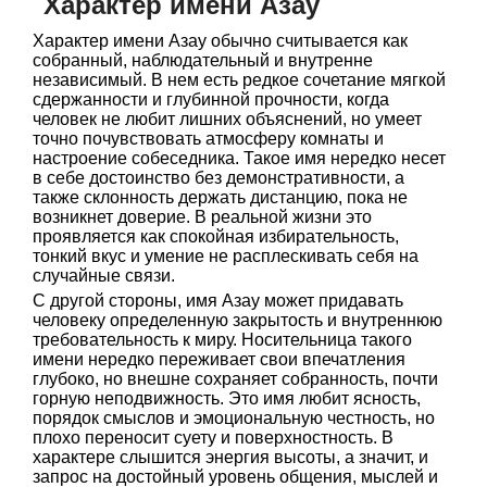
Характер имени Азау
Характер имени Азау обычно считывается как
собранный, наблюдательный и внутренне
независимый. В нем есть редкое сочетание мягкой
сдержанности и глубинной прочности, когда
человек не любит лишних объяснений, но умеет
точно почувствовать атмосферу комнаты и
настроение собеседника. Такое имя нередко несет
в себе достоинство без демонстративности, а
также склонность держать дистанцию, пока не
возникнет доверие. В реальной жизни это
проявляется как спокойная избирательность,
тонкий вкус и умение не расплескивать себя на
случайные связи.
С другой стороны, имя Азау может придавать
человеку определенную закрытость и внутреннюю
требовательность к миру. Носительница такого
имени нередко переживает свои впечатления
глубоко, но внешне сохраняет собранность, почти
горную неподвижность. Это имя любит ясность,
порядок смыслов и эмоциональную честность, но
плохо переносит суету и поверхностность. В
характере слышится энергия высоты, а значит, и
запрос на достойный уровень общения, мыслей и