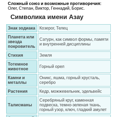
Сложный союз и возможные противоречия:
Олег, Степан, Виктор, Геннадий, Борис.
Символика имени Азау
Знак зодиака
Козерог, Телец
Планета или
Сатурн, как символ формы, памяти
звезда
и внутренней дисциплины
покровитель
Стихия
Земля
Тотемное
Горный орел
животное
Камни и
Оникс, яшма, горный хрусталь,
металлы
серебро
Растения
Кедр, можжевельник, эдельвейс
Серебряный круг, каменная
Талисманы
подвеска, темно-зеленая ткань,
горный узор, ключ, гладкий амулет