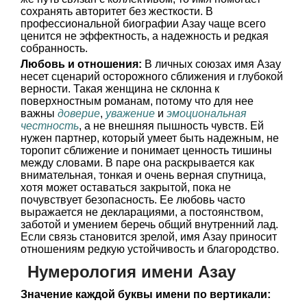
сохранять авторитет без жесткости. В
профессиональной биографии Азау чаще всего
ценится не эффектность, а надежность и редкая
собранность.
Любовь и отношения:
В личных союзах имя Азау
несет сценарий осторожного сближения и глубокой
верности. Такая женщина не склонна к
поверхностным романам, потому что для нее
важны
доверие
,
уважение
и
эмоциональная
честность
, а не внешняя пышность чувств. Ей
нужен партнер, который умеет быть надежным, не
торопит сближение и понимает ценность тишины
между словами. В паре она раскрывается как
внимательная, тонкая и очень верная спутница,
хотя может оставаться закрытой, пока не
почувствует безопасность. Ее любовь часто
выражается не декларациями, а постоянством,
заботой и умением беречь общий внутренний лад.
Если связь становится зрелой, имя Азау приносит
отношениям редкую устойчивость и благородство.
Нумерология имени Азау
Значение каждой буквы имени по вертикали: