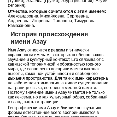
(Турция), Азаэлла (Грузия), Азура (Испания), Азуми
(Япония).
Отчества, которые сочетаются с этим именем:
Александровна, Михайловна, Сергеевна,
Андреевна, Игоревна, Павловна, Тимуровна,
Рамазановна.
История происхождения
имени Азау
Имя Азау относится к редким и этнически
окрашенным именам, в которых особенно важны
звучание и культурный контекст. Его связывают с
кавказской топонимикой и образностью горного
мира, где слово легко воспринимается как знак
высоты, каменной устойчивости и свободного
дыхания пространства. Для таких имен характерна
не кабинетная этимология, а живое существование
на границе языка, легенды и местной памяти.
Поэтому значение имени Азау читается не только
как лексема, но и как культурный образ, собранный
из ландшафта и традиции.
Географически имя Азау и близкие по звучанию
формы естественнее всего воспринимаются в