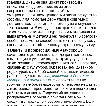
границам. Внешне она может производить
впечатление сдержанной, но за этой
сдержанностью часто стоит глубокая
эмоциональная насыщенность и развитое чувство
формы. Имя помогает держаться в социуме с
достоинством, избегая лишнего шума и случайной
театральности. Вкус здесь, как правило, тяготеет к
лаконичной эстетике, натуральным материалам и
выразительным деталям без перегруза. В зрелости
особенно заметна способность жить не по чужому
сценарию, а по собственному внутреннему ритму.
Таланты и профессия:
Имя Азау хорошо
сочетается с деятельностью, где ценятся точность,
композиция и умение видеть структуру целого.
Такая женщина нередко проявляет себя в сферах,
связанных с культурой, образованием, дизайном,
редактурой, музейной средой или аналитической
работой, где важны
вкус
,
внимание к деталям
и
внутренняя дисциплина
. Ей свойственен не
громкий, а глубокий лидерский стиль: она не давит,
а выстраивает пространство так, что в нем хочется
работать и дышать. Творческий потенциал
раскрывается особенно ярко там, где можно
соединить традицию и современную форму. Если
же путь связан с коллективом, то имя помогает