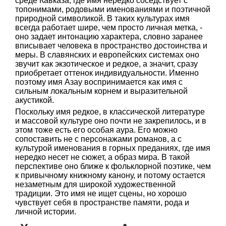
среде Кавказа, где имя нередко соседствует с
топонимами, родовыми именованиями и поэтичной
природной символикой. В таких культурах имя
всегда работает шире, чем просто личная метка, -
оно задает интонацию характера, словно заранее
вписывает человека в пространство достоинства и
меры. В славянских и европейских системах оно
звучит как экзотическое и редкое, а значит, сразу
приобретает оттенок индивидуальности. Именно
поэтому имя Азау воспринимается как имя с
сильным локальным корнем и выразительной
акустикой.
Поскольку имя редкое, в классической литературе
и массовой культуре оно почти не закрепилось, и в
этом тоже есть его особая аура. Его можно
сопоставить не с персонажами романов, а с
культурой именования в горных преданиях, где имя
нередко несет не сюжет, а образ мира. В такой
перспективе оно ближе к фольклорной поэтике, чем
к привычному книжному канону, и потому остается
незаметным для широкой художественной
традиции. Это имя не ищет сцены, но хорошо
чувствует себя в пространстве памяти, рода и
личной истории.