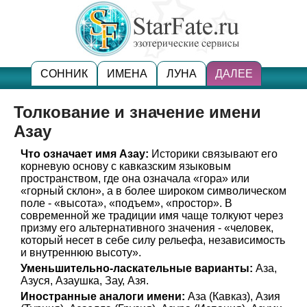
СОННИК
ИМЕНА
ЛУНА
ДАЛЕЕ
Толкование и значение имени
Азау
Что означает имя Азау:
Историки связывают его
корневую основу с кавказским языковым
пространством, где она означала «гора» или
«горный склон», а в более широком символическом
поле - «высота», «подъем», «простор». В
современной же традиции имя чаще толкуют через
призму его альтернативного значения - «человек,
который несет в себе силу рельефа, независимость
и внутреннюю высоту».
Уменьшительно-ласкательные варианты:
Аза,
Азуся, Азаушка, Зау, Азя.
Иностранные аналоги имени:
Аза (Кавказ), Азия