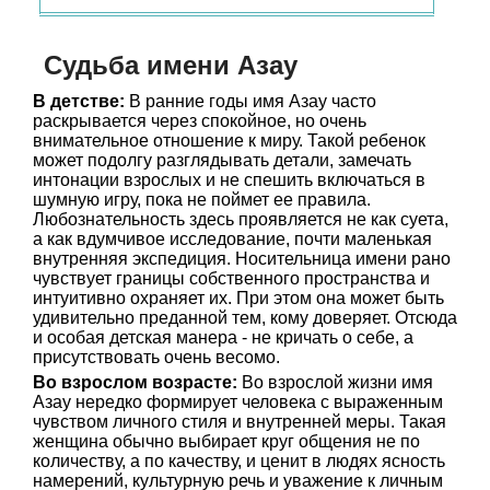
Судьба имени Азау
В детстве:
В ранние годы имя Азау часто
раскрывается через спокойное, но очень
внимательное отношение к миру. Такой ребенок
может подолгу разглядывать детали, замечать
интонации взрослых и не спешить включаться в
шумную игру, пока не поймет ее правила.
Любознательность здесь проявляется не как суета,
а как вдумчивое исследование, почти маленькая
внутренняя экспедиция. Носительница имени рано
чувствует границы собственного пространства и
интуитивно охраняет их. При этом она может быть
удивительно преданной тем, кому доверяет. Отсюда
и особая детская манера - не кричать о себе, а
присутствовать очень весомо.
Во взрослом возрасте:
Во взрослой жизни имя
Азау нередко формирует человека с выраженным
чувством личного стиля и внутренней меры. Такая
женщина обычно выбирает круг общения не по
количеству, а по качеству, и ценит в людях ясность
намерений, культурную речь и уважение к личным