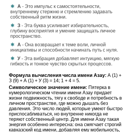
А
- Это импульс к самостоятельности,
внутреннему стержню и стремлению задавать
собственный ритм жизни.
З
- Эта буква усиливает избирательность,
глубину восприятия и умение защищать личное
пространство.
А
- Она возвращает к теме воли, личной
инициативы и способности начинать путь с нуля.
У
- Эта вибрация добавляет интуицию, мягкую
гибкость и тонкое чувство скрытых процессов.
Формула вычисления числа имени Азау:
А (1) +
З (9) + А (1) + У (3) = 14; 1 + 4 = 5.
Символическое значение имени:
Пятерка в
нумерологическом чтении имени Азау придает
жизни подвижность, тягу к свободе и потребность в
личном пространстве, где можно дышать без
давления. Это число людей, которые умеют быстро
приспосабливаться, но внутренне никогда не
теряют собственный центр. Для имени Азау такая
энергия особенно интересна: она смягчает строгий
кавказский код имени, добавляя ему мобильность,