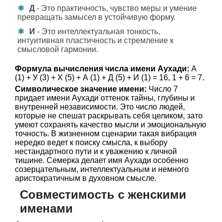
Д
- Это практичность, чувство меры и умение
превращать замысел в устойчивую форму.
И
- Это интеллектуальная тонкость,
интуитивная пластичность и стремление к
смысловой гармонии.
Формула вычисления числа имени Аухади:
А
(1) + У (3) + Х (5) + А (1) + Д (5) + И (1) = 16, 1 + 6 = 7.
Символическое значение имени:
Число 7
придает имени Аухади оттенок тайны, глубины и
внутренней независимости. Это число людей,
которые не спешат раскрывать себя целиком, зато
умеют сохранять качество мысли и эмоциональную
точность. В жизненном сценарии такая вибрация
нередко ведет к поиску смысла, к выбору
нестандартного пути и к уважению к личной
тишине. Семерка делает имя Аухади особенно
созерцательным, интеллектуальным и немного
аристократичным в духовном смысле.
Совместимость с женскими
именами