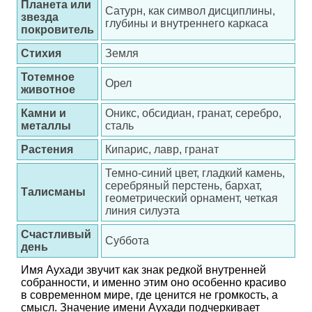
Планета или
Сатурн, как символ дисциплины,
звезда
глубины и внутреннего каркаса
покровитель
Стихия
Земля
Тотемное
Орел
животное
Камни и
Оникс, обсидиан, гранат, серебро,
металлы
сталь
Растения
Кипарис, лавр, гранат
Темно-синий цвет, гладкий камень,
серебряный перстень, бархат,
Талисманы
геометрический орнамент, четкая
линия силуэта
Счастливый
Суббота
день
Имя Аухади звучит как знак редкой внутренней
собранности, и именно этим оно особенно красиво
в современном мире, где ценится не громкость, а
смысл. Значение имени Аухади подчеркивает