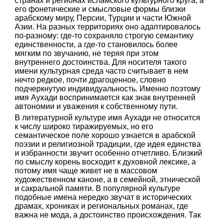
странах и регионах исламского культурного круга, а
его фонетические и смысловые формы близки
арабскому миру, Персии, Турции и части Южной
Азии. На разных территориях оно адаптировалось
по-разному: где-то сохраняло строгую семантику
единственности, а где-то становилось более
мягким по звучанию, не теряя при этом
внутреннего достоинства. Для носителя такого
имени культурная среда часто считывает в нем
нечто редкое, почти драгоценное, словно
подчеркнутую индивидуальность. Именно поэтому
имя Аухади воспринимается как знак внутренней
автономии и уважения к собственному пути.
В литературной культуре имя Аухади не относится
к числу широко тиражируемых, но его
семантическое поле хорошо узнается в арабской
поэзии и религиозной традиции, где идея единства
и избранности звучит особенно отчетливо. Близкий
по смыслу корень восходит к духовной лексике, а
потому имя чаще живет не в массовом
художественном каноне, а в семейной, этнической
и сакральной памяти. В популярной культуре
подобные имена нередко звучат в исторических
драмах, хрониках и региональных романах, где
важна не мода, а достоинство происхождения. Так