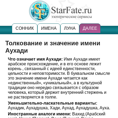
СОННИК
ИМЕНА
ЛУНА
ДАЛЕЕ
Толкование и значение имени
Аухади
Что означает имя Аухади:
Имя Аухади имеет
арабское происхождение, и в его основе лежит
корень , связанный с идеей единственности,
цельности и неповторимости. В буквальном смысле
это значение имени Аухади читается как
«единственный», «уникальный», а в культурной
традиции оно нередко связывается с образом
человека, который держит внутренний стержень и
не растворяется в толпе.
Уменьшительно-ласкательные варианты:
Аухадик, Аухадушка, Хади, Аухад, Аухадушка, Ауха.
Иностранные аналоги имени:
Вахид (Арабский