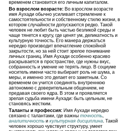
временем становится его личным капиталом.
Во взрослом возрасте:
Во взрослом возрасте
имя Аухади обычно усиливает стремление к
самостоятельности и собственному стилю жизни, в
котором случайности допускаются редко. Такой
человек не любит быть частью безликой среды и
чаще тянется к кругу, где ценят ум, деликатность и
культурную точность. Его манера держаться
нередко производит впечатление спокойной
закрытости, но за ней стоит зрелое понимание
личных границ. Имя Аухади особенно красиво
раскрывается в пространстве, где нужны вкус,
собранность и умение не терять лицо. В социуме
носитель имени часто выбирает роль не шума, а
меры, и именно это делает его заметным. Со
временем он учится соединять внутреннюю
автономию с доверительным общением, не
предавая своего ядра. В этом и проявляется
зрелая судьба имени Аухади: быть цельным, не
становясь жестким.
Таланты и профессия:
Имя Аухади нередко
связано с талантами, где важны
точность
,
аналитичность
и
культурная дисциплина
. Такой
человек хорошо чувствует структуру, умеет