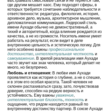
выстраивать смысловые связи и не теряется там,
где другим мешает хаос. Ему подходят сферы, в
которых требуется сочетание наблюдательности и
ответственности: редактура, филология, история,
архивное дело, музыка, архитектурное мышление,
дипломатичная коммуникация. Лидерский стиль
имени Аухади обычно не демонстративный, а
тихий и авторитетный, когда влияние рождается из
качества, а не из громкости. Носитель имени умеет
работать на результат, если видит в деле
внутреннюю цельность и эстетическую логику. Для
него особенно важны
профессиональное
достоинство
,
интеллектуальная честность
и
самоуважение
. В зрелой реализации имя Аухади
часто звучит как знак человека, который делает не
много, но безупречно.
Любовь и отношения:
В любви имя Аухади
проявляется как история о глубине, а не о спешке,
и в этом его особая красота. Такой человек не
склонен распахиваться сразу, зато, почувствовав
доверие, способен на редкую верность и
устойчивость. Ему важны
уважение
,
интеллектуальная близость
,
тонкость
и
ощущение, что рядом находится равный по
внутреннему достоинству партнер. В союзе Аухади