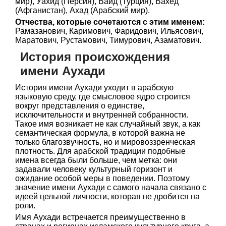
мир), Уахид (Персия), Ваид (Турция), Вахед
(Афганистан), Ахад (Арабский мир).
Отчества, которые сочетаются с этим именем:
Рамазанович, Каримович, Фаридович, Ильясович,
Маратович, Рустамович, Тимурович, Азаматович.
История происхождения
имени Аухади
История имени Аухади уходит в арабскую
языковую среду, где смысловое ядро строится
вокруг представления о единстве,
исключительности и внутренней собранности.
Такое имя возникает не как случайный звук, а как
семантическая формула, в которой важна не
только благозвучность, но и мировоззренческая
плотность. Для арабской традиции подобные
имена всегда были больше, чем метка: они
задавали человеку культурный горизонт и
ожидание особой меры в поведении. Поэтому
значение имени Аухади с самого начала связано с
идеей цельной личности, которая не дробится на
роли.
Имя Аухади встречается преимущественно в