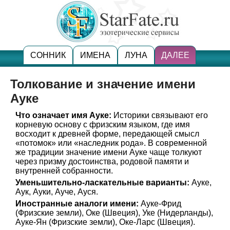
СОННИК
ИМЕНА
ЛУНА
ДАЛЕЕ
Толкование и значение имени
Ауке
Что означает имя Ауке:
Историки связывают его
корневую основу с фризским языком, где имя
восходит к древней форме, передающей смысл
«потомок» или «наследник рода». В современной
же традиции значение имени Ауке чаще толкуют
через призму достоинства, родовой памяти и
внутренней собранности.
Уменьшительно-ласкательные варианты:
Ауке,
Аук, Ауки, Ауче, Ауся.
Иностранные аналоги имени:
Ауке-Фрид
(Фризские земли), Оке (Швеция), Уке (Нидерланды),
Ауке-Ян (Фризские земли), Оке-Ларс (Швеция).