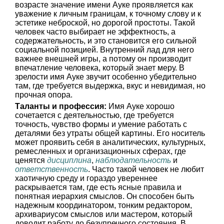
возрасте значение имени Ауке проявляется как
уважение к личным границам, к точному слову и к
эстетике неброской, но дорогой простоты. Такой
человек часто выбирает не эффектность, а
содержательность, и это становится его сильной
социальной позицией. Внутренний лад для него
важнее внешней игры, а потому он производит
впечатление человека, который знает меру. В
зрелости имя Ауке звучит особенно убедительно
там, где требуется выдержка, вкус и невидимая, но
прочная опора.
Таланты и профессия:
Имя Ауке хорошо
сочетается с деятельностью, где требуется
точность, чувство формы и умение работать с
деталями без утраты общей картины. Его носитель
может проявить себя в аналитических, культурных,
ремесленных и организационных сферах, где
ценятся
дисциплина
,
наблюдательность
и
ответственность
. Часто такой человек не любит
хаотичную среду и гораздо увереннее
раскрывается там, где есть ясные правила и
понятная иерархия смыслов. Он способен быть
надежным координатором, тонким редактором,
архивариусом смыслов или мастером, который
доводит работу до безупречного состояния. В