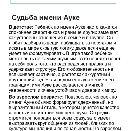
Судьба имени Ауке
В детстве:
Ребенок по имени Ауке часто кажется
спокойнее сверстников и раньше других замечает,
как устроены отношения в семье и в группе. Он
любит разбирать вещи, наблюдать за порядком и
искать в мире скрытую логику, даже если еще не
умеет ее формулировать. В игре такой ребенок
может быть не самым шумным, зато нередко берет
на себя роль того, кто распределяет правила и
удерживает структуру. Его любознательность не
вспыхивает хаотично, а растет как аккуратный
внутренний сад. Если рядом есть уважение к его
границам, имя Ауке раскрывается в мягкой
уверенности и очень устойчивом доверии к миру.
Во взрослом возрасте:
Повзрослев, человек по
имени Ауке обычно формирует сдержанный, но
выразительный стиль, в котором ценятся качество,
ясность и отсутствие лишнего шума. Он редко
стремится понравиться всем сразу, зато умеет
выстраивать круг общения из людей, близких по
культуре мышления и по тональности. Во взрослом