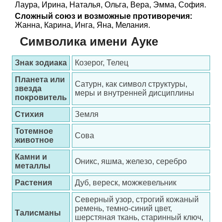
Лаура, Ирина, Наталья, Ольга, Вера, Эмма, София.
Сложный союз и возможные противоречия:
Жанна, Карина, Инга, Яна, Мелания.
Символика имени Ауке
Знак зодиака
Козерог, Телец
Планета или
Сатурн, как символ структуры,
звезда
меры и внутренней дисциплины
покровитель
Стихия
Земля
Тотемное
Сова
животное
Камни и
Оникс, яшма, железо, серебро
металлы
Растения
Дуб, вереск, можжевельник
Северный узор, строгий кожаный
ремень, темно-синий цвет,
Талисманы
шерстяная ткань, старинный ключ,