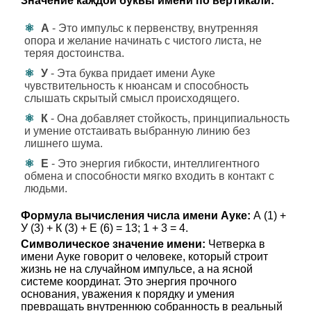
Значение каждой буквы имени по вертикали:
А
- Это импульс к первенству, внутренняя
опора и желание начинать с чистого листа, не
теряя достоинства.
У
- Эта буква придает имени Ауке
чувствительность к нюансам и способность
слышать скрытый смысл происходящего.
К
- Она добавляет стойкость, принципиальность
и умение отстаивать выбранную линию без
лишнего шума.
Е
- Это энергия гибкости, интеллигентного
обмена и способности мягко входить в контакт с
людьми.
Формула вычисления числа имени Ауке:
А (1) +
У (3) + К (3) + Е (6) = 13; 1 + 3 = 4.
Символическое значение имени:
Четверка в
имени Ауке говорит о человеке, который строит
жизнь не на случайном импульсе, а на ясной
системе координат. Это энергия прочного
основания, уважения к порядку и умения
превращать внутреннюю собранность в реальный