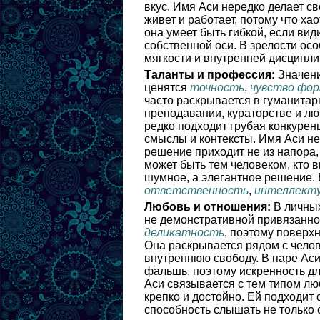
вкус. Имя Аси нередко делает с
живет и работает, потому что х
она умеет быть гибкой, если вид
собственной оси. В зрелости ос
мягкости и внутренней дисципли
Таланты и профессия:
Значени
ценятся
точность
,
чувство фо
часто раскрывается в гуманитарн
преподавании, кураторстве и лю
редко подходит грубая конкуренц
смыслы и контексты. Имя Аси нер
решение приходит не из напора,
может быть тем человеком, кто 
шумное, а элегантное решение.
ответственность
,
интеллекту
Любовь и отношения:
В личных
не демонстративной привязанно
деликатность
, поэтому поверх
Она раскрывается рядом с челов
внутреннюю свободу. В паре Аси 
фальшь, поэтому искренность дл
Аси связывается с тем типом лю
крепко и достойно. Ей подходит 
способность слышать не только 