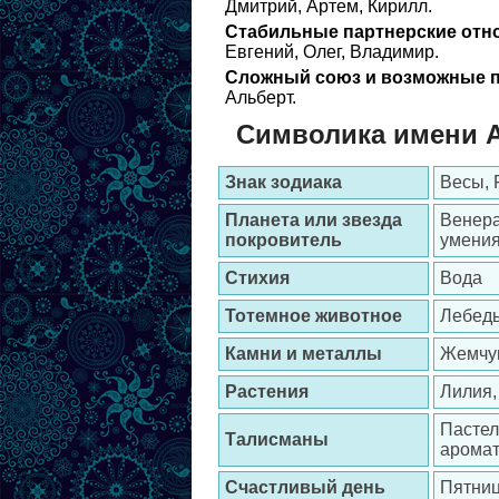
Дмитрий, Артем, Кирилл.
Стабильные партнерские отн
Евгений, Олег, Владимир.
Сложный союз и возможные п
Альберт.
Символика имени 
Знак зодиака
Весы,
Планета или звезда
Венера
покровитель
умения
Стихия
Вода
Тотемное животное
Лебед
Камни и металлы
Жемчуг
Растения
Лилия,
Пастел
Талисманы
аромат
Счастливый день
Пятни