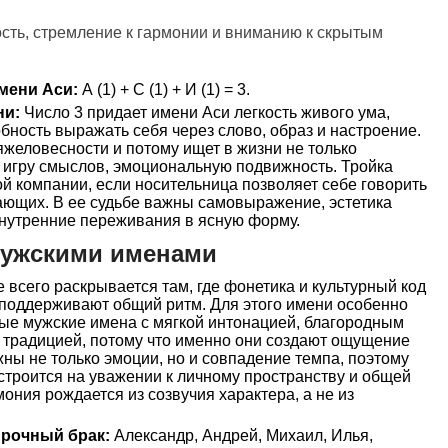
ость, стремление к гармонии и вниманию к скрытым
мени Аси:
А (1) + С (1) + И (1) = 3.
ни:
Число 3 придает имени Аси легкость живого ума,
бность выражать себя через слово, образ и настроение.
яжеловесности и потому ищет в жизни не только
, игру смыслов, эмоциональную подвижность. Тройка
й компании, если носительница позволяет себе говорить
жающих. В ее судьбе важны самовыражение, эстетика
внутренние переживания в ясную форму.
мужскими именами
всего раскрывается там, где фонетика и культурный код
ко поддерживают общий ритм. Для этого имени особенно
вые мужские имена с мягкой интонацией, благородным
 традицией, потому что именно они создают ощущение
жны не только эмоции, но и совпадение темпа, поэтому
строится на уважении к личному пространству и общей
ония рождается из созвучия характера, а не из
прочный брак:
Александр, Андрей, Михаил, Илья,