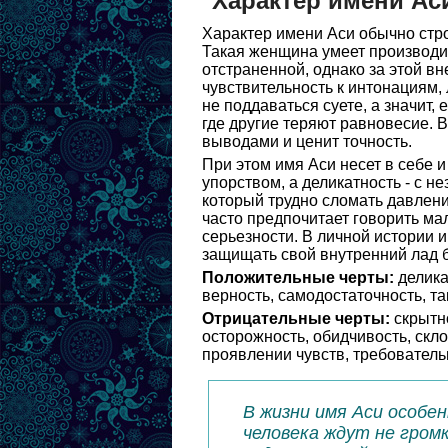
Характер имени Ас
Характер имени Аси обычно стро
Такая женщина умеет производи
отстраненной, однако за этой в
чувствительность к интонациям,
не поддаваться суете, а значит,
где другие теряют равновесие. В
выводами и ценит точность.
При этом имя Аси несет в себе и
упорством, а деликатность - с н
который трудно сломать давлени
часто предпочитает говорить мал
серьезности. В личной истории и
защищать свой внутренний лад 
Положительные черты:
делика
верность, самодостаточность, та
Отрицательные черты:
скрытно
осторожность, обидчивость, скл
проявлении чувств, требовательн
В жизни имя Аси особе
человека ждут не гром