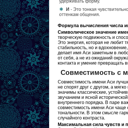
удерживать форму.
И
- Это тонкая чувствительн
оттенкам общения.
Формула вычисления числа и
Символическое значение име
творческую подвижность и спосо
Это энергия, которая не любит т
стабильность, но и вдохновение
делает имя Аси заметным в любо
от себя, а не из ожиданий окру
контакта и умение превращать 
Совместимость с 
Совместимость имени Аси лучше 
не спорят друг с другом, а мяг
значимы классические, устойчи
звучанием и ясной исторической
внутреннего порядка. В паре ва
совместимость имени Аси чаще 
тональности. В этом смысле гарм
случайного контраста.
Максимальная сила чувств и 