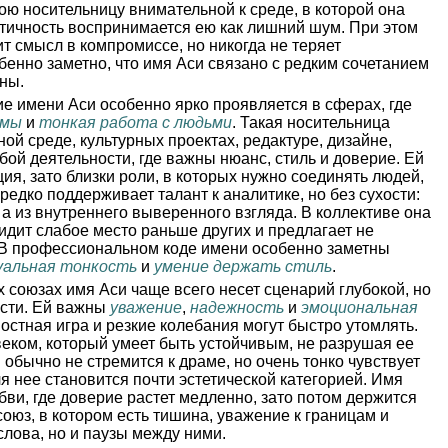
вою носительницу внимательной к среде, в которой она
аотичность воспринимается ею как лишний шум. При этом
ит смысл в компромиссе, но никогда не теряет
обенно заметно, что имя Аси связано с редким сочетанием
ны.
е имени Аси особенно ярко проявляется в сферах, где
рмы
и
тонкая работа с людьми
. Такая носительница
ой среде, культурных проектах, редактуре, дизайне,
бой деятельности, где важны нюанс, стиль и доверие. Ей
ия, зато близки роли, в которых нужно соединять людей,
едко поддерживает талант к аналитике, но без сухости:
 а из внутреннего выверенного взгляда. В коллективе она
видит слабое место раньше других и предлагает не
 В профессиональном коде имени особенно заметны
альная тонкость
и
умение держать стиль
.
 союзах имя Аси чаще всего несет сценарий глубокой, но
сти. Ей важны
уважение
,
надежность
и
эмоциональная
ностная игра и резкие колебания могут быстро утомлять.
еком, который умеет быть устойчивым, не разрушая ее
обычно не стремится к драме, но очень тонко чувствует
я нее становится почти эстетической категорией. Имя
бви, где доверие растет медленно, зато потом держится
союз, в котором есть тишина, уважение к границам и
слова, но и паузы между ними.