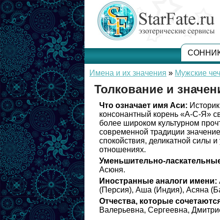
СОННИ
Имена и их значения
»
Мужские чеч
Толкование и значен
Что означает имя Аси:
Историки
консонантный корень «А-С-Я» с
более широком культурном прочте
современной традиции значение
спокойствия, деликатной силы и
отношениях.
Уменьшительно-ласкательные
Асюня.
Иностранные аналоги имени:
(Персия), Аша (Индия), Асяна (Б
Отчества, которые сочетаются
Валерьевна, Сергеевна, Дмитри