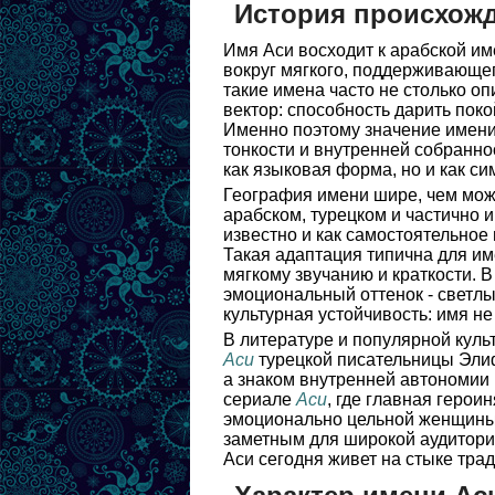
История происхож
Имя Аси восходит к арабской им
вокруг мягкого, поддерживающег
такие имена часто не столько о
вектор: способность дарить поко
Именно поэтому значение имени 
тонкости и внутренней собранно
как языковая форма, но и как с
География имени шире, чем може
арабском, турецком и частично и
известно и как самостоятельное
Такая адаптация типична для им
мягкому звучанию и краткости. В
эмоциональный оттенок - светлы
культурная устойчивость: имя н
В литературе и популярной куль
Аси
турецкой писательницы Элиф
а знаком внутренней автономии 
сериале
Аси
, где главная герои
эмоционально цельной женщины.
заметным для широкой аудитори
Аси сегодня живет на стыке тра