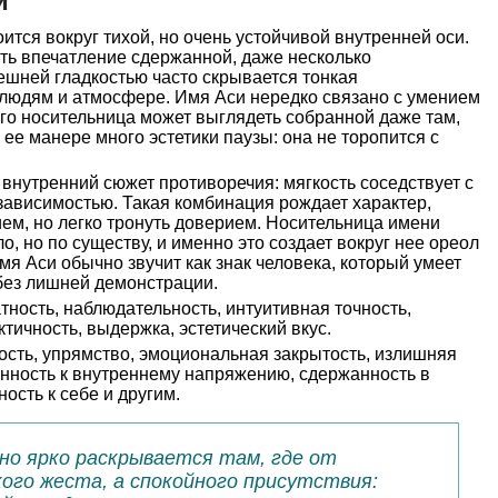
и
ится вокруг тихой, но очень устойчивой внутренней оси.
ть впечатление сдержанной, даже несколько
нешней гладкостью часто скрывается тонкая
 людям и атмосфере. Имя Аси нередко связано с умением
 его носительница может выглядеть собранной даже там,
 ее манере много эстетики паузы: она не торопится с
 внутренний сюжет противоречия: мягкость соседствует с
езависимостью. Такая комбинация рождает характер,
ем, но легко тронуть доверием. Носительница имени
о, но по существу, и именно это создает вокруг нее ореол
мя Аси обычно звучит как знак человека, который умеет
без лишней демонстрации.
тность, наблюдательность, интуитивная точность,
ктичность, выдержка, эстетический вкус.
сть, упрямство, эмоциональная закрытость, излишняя
онность к внутреннему напряжению, сдержанность в
ость к себе и другим.
нно ярко раскрывается там, где от
кого жеста, а спокойного присутствия: