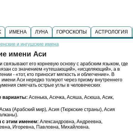
К
ИМЕНА
ЛУНА
ГОРОСКОПЫ
АСТРОЛОГИЯ
енские и ингушские имена
ие имени Аси
 связывают его корневую основу с арабским языком, где
вязан со значением «утешающий», «исцеляющий», а в
нии - «тот, кто приносит мягкость и облегчение». В
 имени Аси нередко толкуют через призму внутреннего
 умения смягчать острые углы в человеческих
 варианты:
Асенька, Асечка, Асяша, Асюша, Асик,
Асма (Арабский мир), Асия (Тюркские страны), Асия
алканы).
 с этим именем:
Александровна, Андреевна,
евна, Игоревна, Павловна, Михайловна.