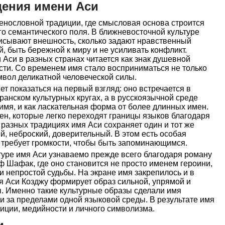
дения имени Аси
енословной традиции, где смысловая основа строится
о семантического поля. В ближневосточной культуре
писывают внешность, сколько задают нравственный
й, быть бережной к миру и не усиливать конфликт.
Аси в разных странах читается как знак душевной
сти. Со временем имя стало восприниматься не только
имвол деликатной человеческой силы.
т показаться на первый взгляд: оно встречается в
ранском культурных кругах, а в русскоязычной среде
 имя, и как ласкательная форма от более длинных имен.
ен, которые легко переходят границы языков благодаря
 разных традициях имя Аси сохраняет один и тот же
й, неброский, доверительный. В этом есть особая
е требует громкости, чтобы быть запоминающимся.
туре имя Аси узнаваемо прежде всего благодаря роману
 Шафак, где оно становится не просто именем героини,
и непростой судьбы. На экране имя закрепилось и в
ня Аси Козджу формирует образ сильной, упрямой и
 Именно такие культурные образы сделали имя
и за пределами одной языковой среды. В результате имя
диции, медийности и личного символизма.