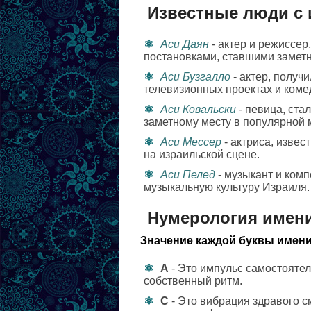
Известные люди с
Аси Даян
- актер и режиссер
постановками, ставшими заметн
Аси Бузгалло
- актер, получ
телевизионных проектах и коме
Аси Ковальски
- певица, ста
заметному месту в популярной 
Аси Мессер
- актриса, извес
на израильской сцене.
Аси Пелед
- музыкант и ком
музыкальную культуру Израиля.
Нумерология имен
Значение каждой буквы имени
А
- Это импульс самостоятел
собственный ритм.
С
- Это вибрация здравого с