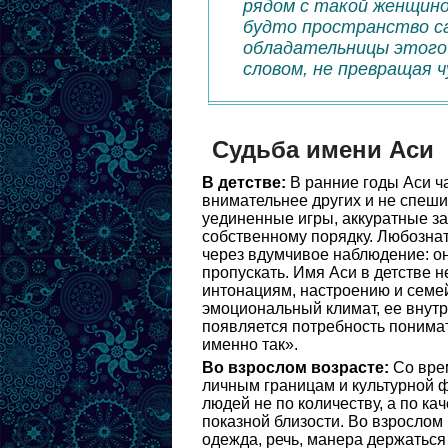
рядом с такой женщино
будто пространство са
обладательницы этого
словом, не превращая 
Судьба имени Аси
В детстве:
В ранние годы Аси ча
внимательнее других и не спеш
уединенные игры, аккуратные за
собственному порядку. Любознате
через вдумчивое наблюдение: он
пропускать. Имя Аси в детстве н
интонациям, настроению и семе
эмоциональный климат, ее внутр
появляется потребность понимат
именно так».
Во взрослом возрасте:
Со врем
личным границам и культурной 
людей не по количеству, а по к
показной близости. Во взрослом
одежда, речь, манера держаться