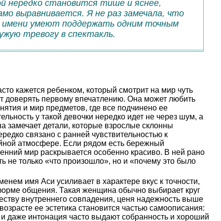
й нередко становится тише и яснее,
мо выравнивается. Я не раз замечала, что
 имени умеют поддержать одним точным
чужую тревогу в спектакль.
сто кажется ребенком, который смотрит на мир чуть
ит доверять первому впечатлению. Она может любить
нятия и мир предметов, где все подчинено ее
льность у такой девочки нередко идет не через шум, а
а замечает детали, которые взрослые склонны
ередко связано с ранней чувствительностью к
йной атмосфере. Если рядом есть бережный
енний мир раскрывается особенно красиво. В ней рано
ь не только «что произошло», но и «почему это было
енем имя Аси усиливает в характере вкус к точности,
форме общения. Такая женщина обычно выбирает круг
ачеству внутреннего совпадения, ценя надежность выше
 возрасте ее эстетика становится частью самоописания:
 и даже интонация часто выдают собранность и хороший