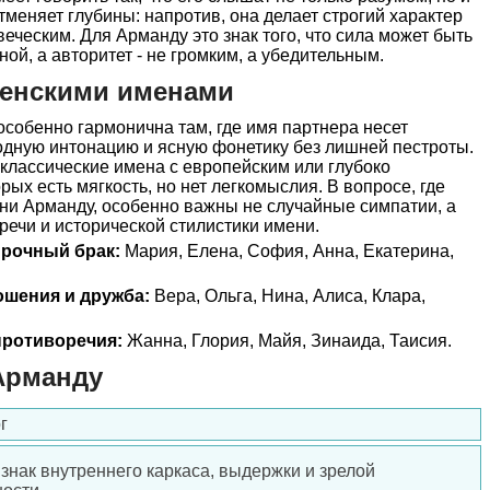
тменяет глубины: напротив, она делает строгий характер
еческим. Для Арманду это знак того, что сила может быть
ной, а авторитет - не громким, а убедительным.
женскими именами
собенно гармонична там, где имя партнера несет
одную интонацию и ясную фонетику без лишней пестроты.
классические имена с европейским или глубоко
ых есть мягкость, но нет легкомыслия. В вопросе, где
ни Арманду, особенно важны не случайные симпатии, а
речи и исторической стилистики имени.
прочный брак:
Мария, Елена, София, Анна, Екатерина,
ошения и дружба:
Вера, Ольга, Нина, Алиса, Клара,
ротиворечия:
Жанна, Глория, Майя, Зинаида, Таисия.
Арманду
г
 знак внутреннего каркаса, выдержки и зрелой