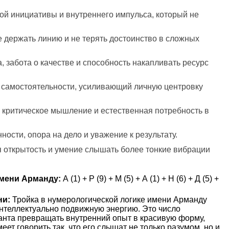
ной инициативы и внутреннего импульса, который не
е держать линию и не терять достоинство в сложных
, забота о качестве и способность накапливать ресурс
а самостоятельности, усиливающий личную центровку
, критическое мышление и естественная потребность в
ости, опора на дело и уважение к результату.
ая открытость и умение слышать более тонкие вибрации
мени Арманду:
А (1) + Р (9) + М (5) + А (1) + Н (6) + Д (5) +
ни:
Тройка в нумерологической логике имени Арманду
интеллектуально подвижную энергию. Это число
анта превращать внутренний опыт в красивую форму,
еет говорить так, что его слышат не только разумом, но и