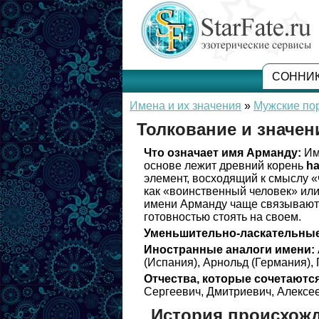
СОННИ
Имена и их значения
»
Мужские по
Толкование и значе
Что означает имя Арманду:
Им
основе лежит древний корень
ha
элемент, восходящий к смыслу «
как «воинственный человек» или
имени Арманду чаще связывают 
готовностью стоять на своем.
Уменьшительно-ласкательные
Иностранные аналоги имени:
(Испания), Арнольд (Германия), 
Отчества, которые сочетаются
Сергеевич, Дмитриевич, Алексее
История происхож