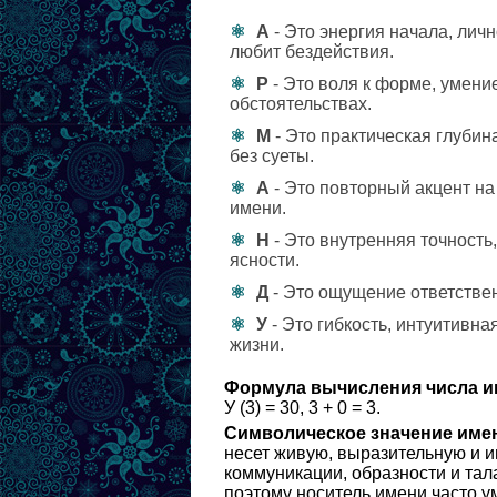
А
- Это энергия начала, лич
любит бездействия.
Р
- Это воля к форме, умени
обстоятельствах.
М
- Это практическая глубина
без суеты.
А
- Это повторный акцент н
имени.
Н
- Это внутренняя точность
ясности.
Д
- Это ощущение ответственн
У
- Это гибкость, интуитивн
жизни.
Формула вычисления числа и
У (3) = 30, 3 + 0 = 3.
Символическое значение име
несет живую, выразительную и 
коммуникации, образности и тал
поэтому носитель имени часто ум