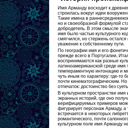
Имя Арманду восходит к древне
строилась вокруг идеи вооружен
Такие имена в раннесредневеков
но и своеобразной формулой ста
добродетель. В этом смысле зна
имя было частью культурного ко
смягчился, но стержень остался
уважение к собственному пути.
По географии имя и его фонети
прежде всего в Португалии, Ита
воспринимаются как разные куль
латиноамериканской среде имя т
темпераментную интонацию и мя
чуть иным по характеру: где-то 
почти кинематографическим. Но
отпечаток: достоинство без суеты
В культурном пространстве имя 
экранных историй, где оно полу
верифицируемых примеров мож
фигурирует персонаж Армаду, а
встречается в некоторых либрет
романтического, почти салонног
культурном поле имя Арманду не