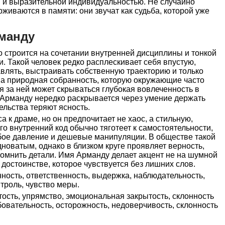
 и выразительной индивидуальностью. Не случайно
живаются в памяти: они звучат как судьба, которой уже
манду
 строится на сочетании внутренней дисциплины и тонкой
. Такой человек редко расплескивает себя впустую,
влять, выстраивать собственную траекторию и только
на природная собранность, которую окружающие часто
я за ней может скрываться глубокая вовлеченность в
Арманду нередко раскрывается через умение держать
ельства теряют ясность.
 к драме, но он предпочитает не хаос, а стильную,
о внутренний код обычно тяготеет к самостоятельности,
убое давление и дешевые манипуляции. В обществе такой
дноватым, однако в близком круге проявляет верность,
помнить детали. Имя Арманду делает акцент не на шумной
 достоинстве, которое чувствуется без лишних слов.
ность, ответственность, выдержка, наблюдательность,
троль, чувство меры.
ость, упрямство, эмоциональная закрытость, склонность
овательность, осторожность, недоверчивость, склонность