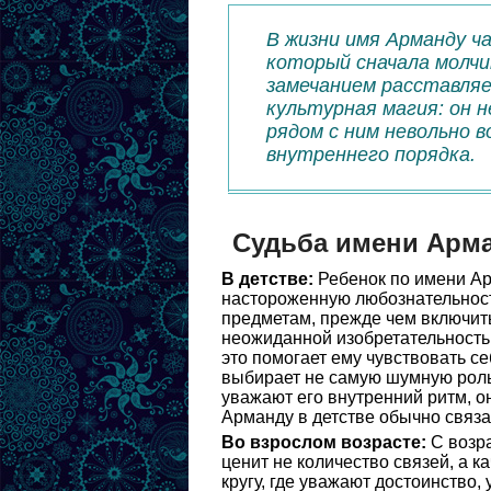
В жизни имя Арманду ч
который сначала молчи
замечанием расставляе
культурная магия: он 
рядом с ним невольно 
внутреннего порядка.
Судьба имени Арм
В детстве:
Ребенок по имени Ар
настороженную любознательност
предметам, прежде чем включитьс
неожиданной изобретательностью
это помогает ему чувствовать се
выбирает не самую шумную роль,
уважают его внутренний ритм, о
Арманду в детстве обычно связа
Во взрослом возрасте:
С возра
ценит не количество связей, а к
кругу, где уважают достоинство