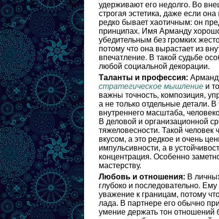
удерживают его недолго. Во вне
строгая эстетика, даже если он
редко бывает хаотичным: он пре
принципах. Имя Арманду хорошо 
убедительным без громких жесто
потому что она вырастает из вн
впечатление. В такой судьбе ос
любой социальной декорации.
Таланты и профессия:
Арманду
стратегическое мышление
и т
важны точность, композиция, уп
а не только отдельные детали. 
внутреннего масштаба, человеко
В деловой и организационной ср
тяжеловесности. Такой человек 
вкусом, а это редкое и очень це
импульсивности, а в устойчивост
концентрация. Особенно заметн
мастерству.
Любовь и отношения:
В личных
глубоко и последовательно. Ем
уважение к границам, потому чт
лада. В партнере его обычно пр
умение держать тон отношений б