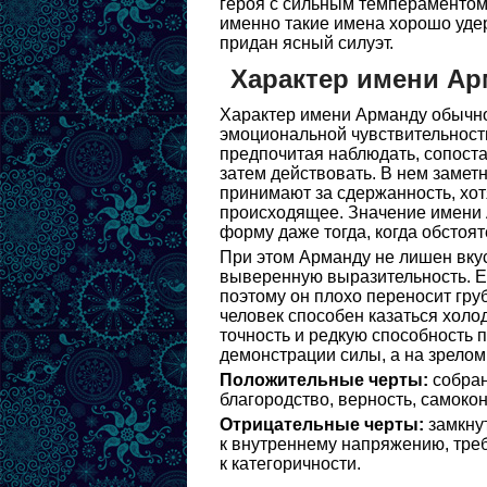
героя с сильным темпераментом
именно такие имена хорошо удер
придан ясный силуэт.
Характер имени Ар
Характер имени Арманду обычно
эмоциональной чувствительности
предпочитая наблюдать, сопоста
затем действовать. В нем замет
принимают за сдержанность, хот
происходящее. Значение имени 
форму даже тогда, когда обстоят
При этом Арманду не лишен вкуса
выверенную выразительность. Ег
поэтому он плохо переносит гр
человек способен казаться холо
точность и редкую способность 
демонстрации силы, а на зрелом
Положительные черты:
собран
благородство, верность, самокон
Отрицательные черты:
замкнут
к внутреннему напряжению, треб
к категоричности.