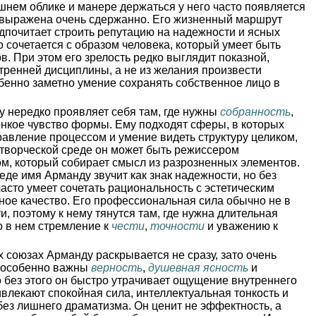
шнем облике и манере держаться у него часто появляется
а выражена очень сдержанно. Его жизненный маршрут
дпочитает строить репутацию на надежности и ясных
сочетается с образом человека, который умеет быть
в. При этом его зрелость редко выглядит показной,
утренней дисциплины, а не из желания произвести
обенно заметно умение сохранять собственное лицо в
 нередко проявляет себя там, где нужны
собранность
,
онкое чувство формы. Ему подходят сферы, в которых
равление процессом и умение видеть структуру целиком,
В творческой среде он может быть режиссером
м, который собирает смысл из разрозненных элементов.
еде имя Арманду звучит как знак надежности, но без
часто умеет сочетать рациональность с эстетическим
нное качество. Его профессиональная сила обычно не в
и, поэтому к нему тянутся там, где нужна длительная
о в нем стремление к
чести
,
точности
и уважению к
 союзах Арманду раскрывается не сразу, зато очень
у особенно важны
верность
,
душевная ясность
и
о без этого он быстро утрачивает ощущение внутреннего
ивлекают спокойная сила, интеллектуальная тонкость и
ез лишнего драматизма. Он ценит не эффектность, а