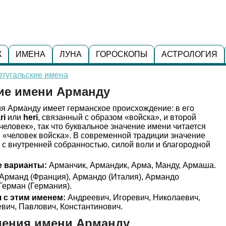
К
ИМЕНА
ЛУНА
ГОРОСКОПЫ
АСТРОЛОГИЯ
ртугальские имена
ние имени Арманду
я Арманду имеет германское происхождение: в его
ri
или
heri
, связанный с образом «войска», и второй
человек», так что буквальное значение имени читается
 «человек войска». В современной традиции значение
с внутренней собранностью, силой воли и благородной
 варианты:
Арманчик, Армандик, Арма, Манду, Армаша.
Арманд (Франция), Армандо (Италия), Армандо
Герман (Германия).
 с этим именем:
Андреевич, Игоревич, Николаевич,
вич, Павлович, Константинович.
дения имени Арманду