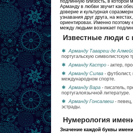
подлинную близость, в которой 
Арманду в любви звучит как обещ
доверие и культурная соразмерн
узнавания друг друга, на жестах
ориентировах. Именно поэтому 
между людьми возникает подлин
Известные люди с
Арманду Тавареш де Алмей
португальскую символистскую 
Арманду Кастро
- актер, пр
Арманду Силва
- футболист,
международном спорте.
Арманду Вара
- писатель, п
португалоязычной литературе.
Арманду Гонсалвеш
- певец
эстрады.
Нумерология имен
Значение каждой буквы имени