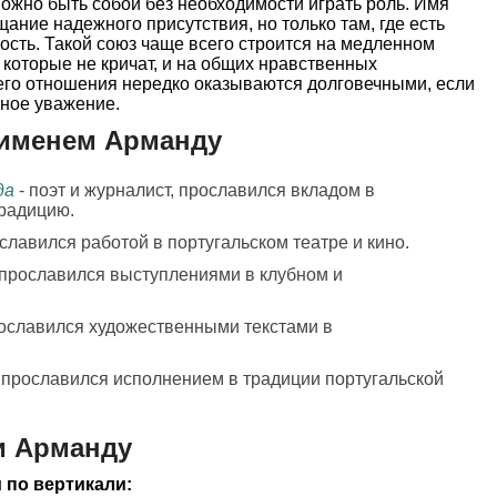
можно быть собой без необходимости играть роль. Имя
ание надежного присутствия, но только там, где есть
ость. Такой союз чаще всего строится на медленном
, которые не кричат, и на общих нравственных
его отношения нередко оказываются долговечными, если
ное уважение.
 именем Арманду
да
- поэт и журналист, прославился вкладом в
традицию.
ославился работой в португальском театре и кино.
 прославился выступлениями в клубном и
рославился художественными текстами в
, прославился исполнением в традиции португальской
и Арманду
 по вертикали: