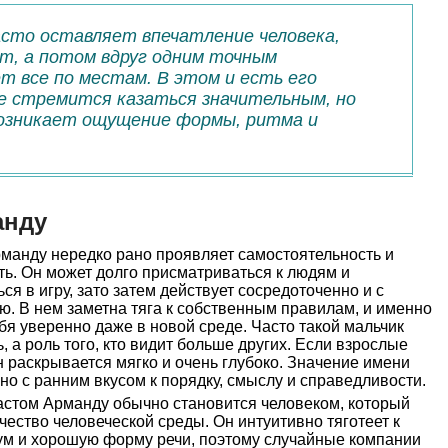
асто оставляет впечатление человека,
т, а потом вдруг одним точным
т все по местам. В этом и есть его
не стремится казаться значительным, но
возникает ощущение формы, ритма и
анду
манду нередко рано проявляет самостоятельность и
ь. Он может долго присматриваться к людям и
я в игру, зато затем действует сосредоточенно и с
. В нем заметна тяга к собственным правилам, и именно
бя уверенно даже в новой среде. Часто такой мальчик
 а роль того, кто видит больше других. Если взрослые
н раскрывается мягко и очень глубоко. Значение имени
но с ранним вкусом к порядку, смыслу и справедливости.
стом Арманду обычно становится человеком, который
ачество человеческой среды. Он интуитивно тяготеет к
, ум и хорошую форму речи, поэтому случайные компании