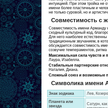
интуицией. При этом тройка не о
имени более пластичным и челов
не только суровой, но и артистич
Совместимость с 
Совместимость имени Арманду о
сходный культурный код, благор
Для него наиболее естественны 
традиционным звучанием, в котор
обсуждается совместимость име
созвучие темпераментов, ритма 
Максимальная сила чувств и 
Лаура, Изабелла.
Стабильные партнерские отн
Наталия, Диана.
Сложный союз и возможные п
Символика имени 
Знак зодиака
Лев, Козеро
Планета или
Сатурн, как
звезда