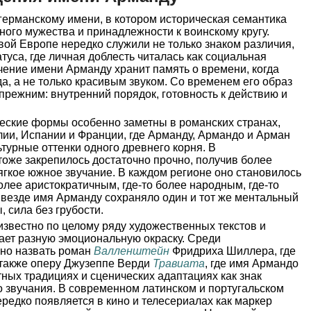
германскому имени, в котором историческая семантика
ного мужества и принадлежности к воинскому кругу.
ой Европе нередко служили не только знаком различия,
туса, где личная доблесть читалась как социальная
чение имени Арманду хранит память о времени, когда
да, а не только красивым звуком. Со временем его образ
 прежним: внутренний порядок, готовность к действию и
ческие формы особенно заметны в романских странах,
лии, Испании и Франции, где Арманду, Армандо и Арман
турные оттенки одного древнего корня. В
оже закрепилось достаточно прочно, получив более
гкое южное звучание. В каждом регионе оно становилось
более аристократичным, где-то более народным, где-то
 везде имя Арманду сохраняло один и тот же ментальный
, сила без грубости.
известно по целому ряду художественных текстов и
чает разную эмоциональную окраску. Среди
но назвать роман
Валленштейн
Фридриха Шиллера, где
 также оперу Джузеппе Верди
Травиата
, где имя Армандо
тных традициях и сценических адаптациях как знак
о звучания. В современном латинском и португальском
редко появляется в кино и телесериалах как маркер