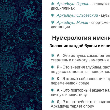
Аркадиуш Гораль
- легкоатл
дисциплинах.
Аркадиуш Ольсевский
- музы
Аркадиуш Милак
- спортсме
дистанции.
Нумерология имен
Значение каждой буквы имени
А
- Это импульс самостояте
стержень и прямоту намерения.
Р
- Это энергия глубины, за
не довольствоваться поверхнос
К
- Это знак собранности и 
переменчивой среде.
А
- Это повторный акцент на
личную инициативу.
Д
- Это потребность в надеж
Аркадиуш теряет опору.