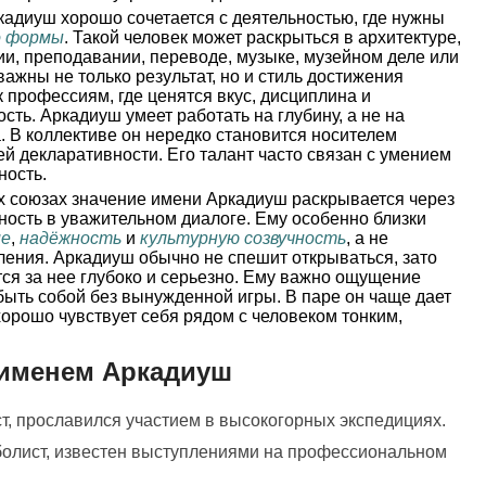
адиуш хорошо сочетается с деятельностью, где нужны
о формы
. Такой человек может раскрыться в архитектуре,
ии, преподавании, переводе, музыке, музейном деле или
ажны не только результат, но и стиль достижения
 к профессиям, где ценятся вкус, дисциплина и
сть. Аркадиуш умеет работать на глубину, а не на
а. В коллективе он нередко становится носителем
ей декларативности. Его талант часто связан с умением
ность.
 союзах значение имени Аркадиуш раскрывается через
бность в уважительном диалоге. Ему особенно близки
ие
,
надёжность
и
культурную созвучность
, а не
ления. Аркадиуш обычно не спешит открываться, зато
тся за нее глубоко и серьезно. Ему важно ощущение
быть собой без вынужденной игры. В паре он чаще дает
 хорошо чувствует себя рядом с человеком тонким,
 именем Аркадиуш
т, прославился участием в высокогорных экспедициях.
болист, известен выступлениями на профессиональном