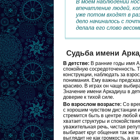
В моем наблюдении но
впечатление людей, к
уже потом входят в ра
дело начиналось с почт
делала его слово весом
Судьба имени Арк
В детстве:
В ранние годы имя А
спокойную сосредоточенность. Т
конструкции, наблюдать за взро
понимания. Ему важны предсказу
красиво. В играх он чаще выбир
Значение имени Аркадиуш в детс
доверие к тихой силе.
Во взрослом возрасте:
Со вре
с хорошим чувством дистанции 
стремится быть в центре любой к
хватает структуры и спокойстви
уважительная речь, чистая репу
выбирает круг общения так же т
выглядит не как громкость, а ка