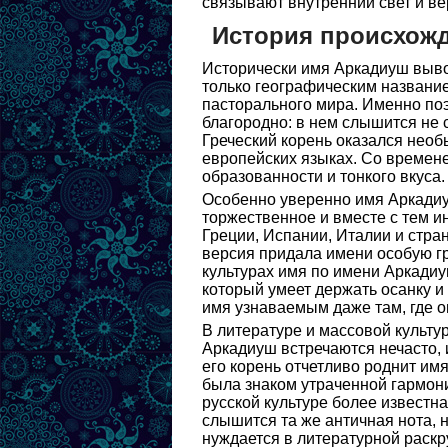
связывают внутренний свет и в
История происхож
Исторически имя Аркадиуш вывод
только географическим название
пасторального мира. Именно поэ
благородно: в нем слышится не 
Греческий корень оказался нео
европейских языках. Со времене
образованности и тонкого вкуса.
Особенно уверенно имя Аркадиуш
торжественное и вместе с тем 
Греции, Испании, Италии и стра
версия придала имени особую г
культурах имя по имени Аркадиу
который умеет держать осанку и
имя узнаваемым даже там, где о
В литературе и массовой куль
Аркадиуш встречаются нечасто, и
его корень отчетливо роднит им
была знаком утраченной гармони
русской культуре более известн
слышится та же античная нота, 
нуждается в литературной раскру