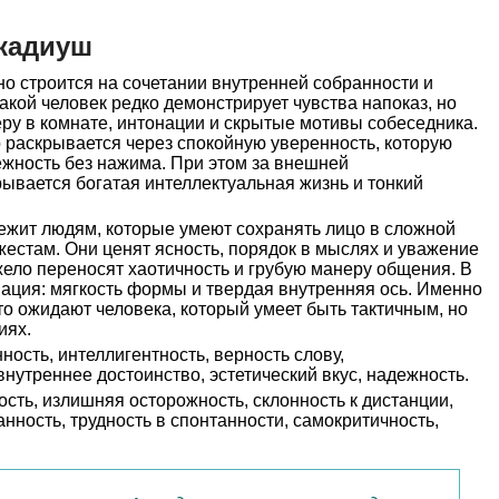
кадиуш
о строится на сочетании внутренней собранности и
акой человек редко демонстрирует чувства напоказ, но
ру в комнате, интонации и скрытые мотивы собеседника.
 раскрывается через спокойную уверенность, которую
жность без нажима. При этом за внешней
ывается богатая интеллектуальная жизнь и тонкий
жит людям, которые умеют сохранять лицо в сложной
 жестам. Они ценят ясность, порядок в мыслях и уважение
жело переносят хаотичность и грубую манеру общения. В
нация: мягкость формы и твердая внутренняя ось. Именно
о ожидают человека, который умеет быть тактичным, но
иях.
ность, интеллигентность, верность слову,
внутреннее достоинство, эстетический вкус, надежность.
сть, излишняя осторожность, склонность к дистанции,
нность, трудность в спонтанности, самокритичность,