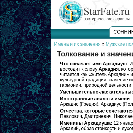
СОННИ
Имена и их значения
»
Мужские по
Толкование и значе
Что означает имя Аркадиуш:
И
восходит к слову
Аркадия
, кото
читается как «житель Аркадии» и
культурной традиции значение 
гармонии, природной цельности 
Уменьшительно-ласкательные
Иностранные аналоги имени:
Аркадис (Греция), Аркадиус (Пол
Отчества, которые сочетаются
Павлович, Дмитриевич, Николаев
Именины Аркадиуша:
12 январ
Аркадий, образ стойкости и дух