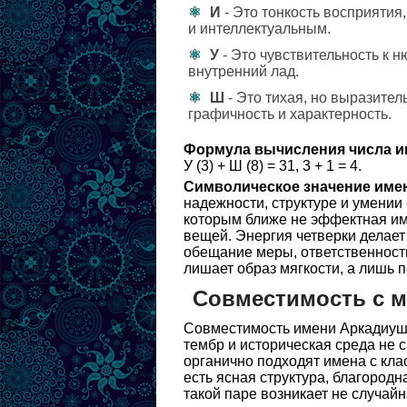
И
- Это тонкость восприятия
и интеллектуальным.
У
- Это чувствительность к 
внутренний лад.
Ш
- Это тихая, но выразите
графичность и характерность.
Формула вычисления числа и
У (3) + Ш (8) = 31, 3 + 1 = 4.
Символическое значение име
надежности, структуре и умении
которым ближе не эффектная им
вещей. Энергия четверки делает
обещание меры, ответственност
лишает образ мягкости, а лишь 
Совместимость с 
Совместимость имени Аркадиуш л
тембр и историческая среда не 
органично подходят имена с кла
есть ясная структура, благородн
такой паре возникает не случай