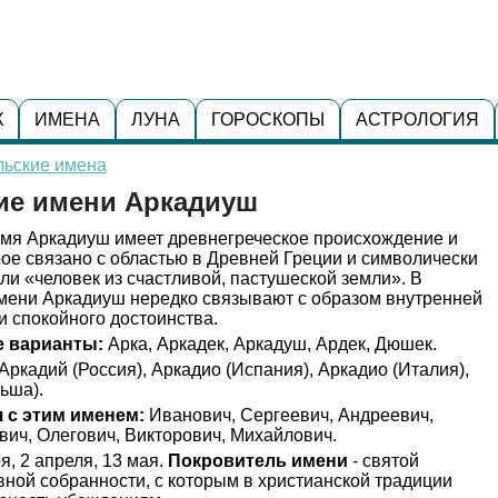
К
ИМЕНА
ЛУНА
ГОРОСКОПЫ
АСТРОЛОГИЯ
льские имена
ние имени Аркадиуш
мя Аркадиуш имеет древнегреческое происхождение и
рое связано с областью в Древней Греции и символически
ли «человек из счастливой, пастушеской земли». В
имени Аркадиуш нередко связывают с образом внутренней
и спокойного достоинства.
 варианты:
Арка, Аркадек, Аркадуш, Ардек, Дюшек.
Аркадий (Россия), Аркадио (Испания), Аркадио (Италия),
ьша).
 с этим именем:
Иванович, Сергеевич, Андреевич,
ич, Олегович, Викторович, Михайлович.
я, 2 апреля, 13 мая.
Покровитель имени
- святой
овной собранности, с которым в христианской традиции