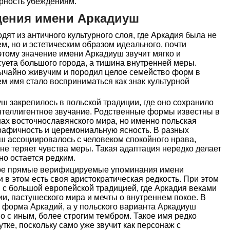
ерность убеждениям.
дения имени Аркадиуш
ят из античного культурного слоя, где Аркадия была не
м, но и эстетическим образом идеального, почти
тому значение имени Аркадиуш звучит мягко и
суета большого города, а тишина внутренней меры.
бычайно живучим и породил целое семейство форм в
м имя стало восприниматься как знак культурной
 закрепилось в польской традиции, где оно сохранило
интеллигентное звучание. Родственные формы известны в
нах восточнославянского мира, но именно польская
рафичность и церемониальную ясность. В разных
ш ассоциировалось с человеком спокойного нрава,
 не теряет чувства меры. Такая адаптация нередко делает
но остается редким.
туре прямые верифицируемые упоминания имени
 в этом есть своя аристократическая редкость. При этом
я с большой европейской традицией, где Аркадия веками
и, пастушеского мира и мечты о внутреннем покое. В
а форма Аркадий, а у польского варианта Аркадиуш
но с иным, более строгим тембром. Такое имя редко
тке, поскольку само уже звучит как персонаж с