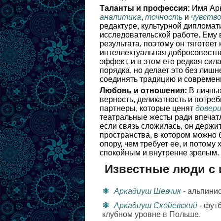
Таланты и профессия:
Имя Арк
аналитика
,
точность
и
чувств
редактуре, культурной дипломат
исследовательской работе. Ему в
результата, поэтому он тяготеет
интеллектуальная добросовестно
эффект, и в этом его редкая сил
порядка, но делает это без лишн
соединять традицию и современ
Любовь и отношения:
В личных
верность, деликатность и потре
партнеры, которые ценят
довер
театральные жесты ради впечат
если связь сложилась, он держи
пространства, в котором можно 
опору, чем требует ее, и потому
спокойным и внутренне зрелым.
Известные люди с
Аркадиуш Шевчик
- альпинис
Аркадиуш Скойевский
- фут
клубном уровне в Польше.