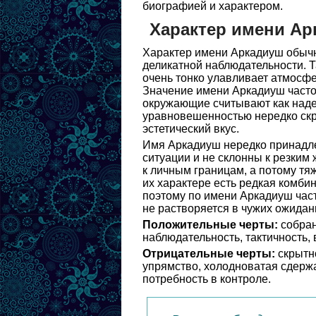
биографией и характером.
Характер имени Ар
Характер имени Аркадиуш обычн
деликатной наблюдательности. Т
очень тонко улавливает атмосфе
Значение имени Аркадиуш часто
окружающие считывают как наде
уравновешенностью нередко скр
эстетический вкус.
Имя Аркадиуш нередко принадле
ситуации и не склонны к резким
к личным границам, а потому тя
их характере есть редкая комби
поэтому по имени Аркадиуш част
не растворяется в чужих ожидан
Положительные черты:
собран
наблюдательность, тактичность, 
Отрицательные черты:
скрытно
упрямство, холодноватая сдержа
потребность в контроле.