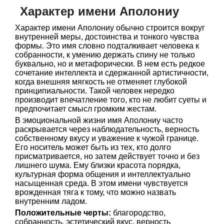
Характер имени Аполониу
Характер имени Аполониу обычно строится вокруг
внутренней меры, достоинства и тонкого чувства
формы. Это имя словно подталкивает человека к
собранности, к умению держать спину не только
буквально, но и метафорически. В нем есть редкое
сочетание интеллекта и сдержанной артистичности,
когда внешняя мягкость не отменяет глубокой
принципиальности. Такой человек нередко
производит впечатление того, кто не любит суеты и
предпочитает смысл громким жестам.
В эмоциональной жизни имя Аполониу часто
раскрывается через наблюдательность, верность
собственному вкусу и уважение к чужой границе.
Его носитель может быть из тех, кто долго
присматривается, но затем действует точно и без
лишнего шума. Ему близки красота порядка,
культурная форма общения и интеллектуально
насыщенная среда. В этом имени чувствуется
врожденная тяга к тому, что можно назвать
внутренним ладом.
Положительные черты:
благородство,
собранность, эстетический вкус, верность