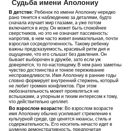
Судьба имени Аполониу
В детстве:
Ребенок по имени Аполониу нередко
рано тянется к наблюдению за деталями, будто
сначала изучает мир глазами, а уже потом
включается в игру. Он может быть спокойнее
сверстников, но это не означает пассивность:
напротив, в нем часто живет внимательная, почти
взрослая сосредоточенность. Такому ребенку
важны предсказуемость, красивый ритм дня и
ощущение, что его слышат без давления. Он
бывает выборочен в дружбе, зато если уж
доверяется, то по-настоящему. В нем рано заметны
чувство достоинства и тонкое переживание
несправедливости. Имя Аполониу в ранние годы
словно формирует внутренний стержень, который
не любит громких конфликтов. При этом
любознательность может проявляться не
вспышками, а упорным и тихим интересом к тому,
что действительно цепляет.
Во взрослом возрасте:
Во взрослом возрасте
имя Аполониу обычно усиливает стремление к
культурной среде, где ценятся нюансы, стиль и
содержательность. Его носитель нечасто идет в
шумную демонстративность, предпочитая