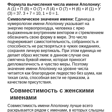
Формула вычисления числа имени Аполониу:
А (1) + П (8) + О (7) + Л (4) + О (7) + Н (6) + И (1) + У
(3) = 37. 3 + 7 = 10, 1 + 0 = 1.
Символическое значение имени:
Единица в
нумерологии имени Аполониу указывает на
энергию первопроходца, человека с ярко
выраженным внутренним вектором и стремлением
обозначить свою форму в мире. Это число
подчеркивает самостоятельность, собранность и
способность не растворяться в чужих ожиданиях,
сохраняя личную вертикаль. При этом единица не
делает образ жестким: в данном случае она
смягчена буквой имени, которая приносит
дипломатичность и чувство меры. Поэтому
значение имени Аполониу на уровне числа
читается как благородное лидерство без шума, как
тихая сила, способная вести не приказом, а
качеством присутствия.
Совместимость с женскими
именами
Совместимость имени Аполониу лучше всего
раскрывается рядом с именами, в которых слышны