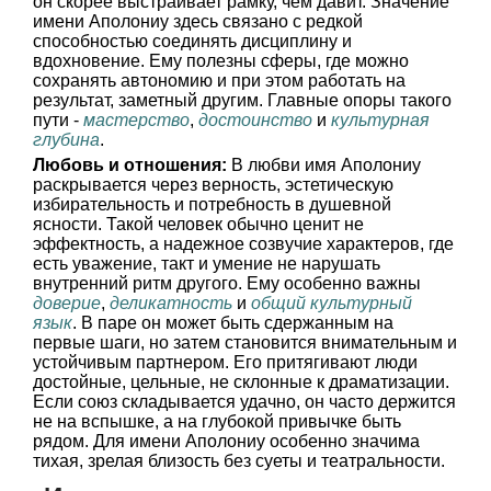
он скорее выстраивает рамку, чем давит. Значение
имени Аполониу здесь связано с редкой
способностью соединять дисциплину и
вдохновение. Ему полезны сферы, где можно
сохранять автономию и при этом работать на
результат, заметный другим. Главные опоры такого
пути -
мастерство
,
достоинство
и
культурная
глубина
.
Любовь и отношения:
В любви имя Аполониу
раскрывается через верность, эстетическую
избирательность и потребность в душевной
ясности. Такой человек обычно ценит не
эффектность, а надежное созвучие характеров, где
есть уважение, такт и умение не нарушать
внутренний ритм другого. Ему особенно важны
доверие
,
деликатность
и
общий культурный
язык
. В паре он может быть сдержанным на
первые шаги, но затем становится внимательным и
устойчивым партнером. Его притягивают люди
достойные, цельные, не склонные к драматизации.
Если союз складывается удачно, он часто держится
не на вспышке, а на глубокой привычке быть
рядом. Для имени Аполониу особенно значима
тихая, зрелая близость без суеты и театральности.