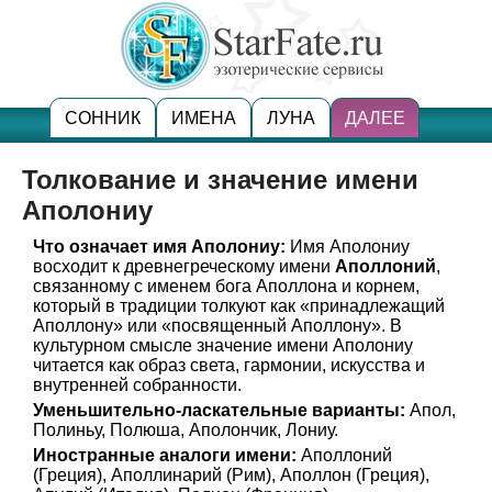
СОННИК
ИМЕНА
ЛУНА
ДАЛЕЕ
Толкование и значение имени
Аполониу
Что означает имя Аполониу:
Имя Аполониу
восходит к древнегреческому имени
Аполлоний
,
связанному с именем бога Аполлона и корнем,
который в традиции толкуют как «принадлежащий
Аполлону» или «посвященный Аполлону». В
культурном смысле значение имени Аполониу
читается как образ света, гармонии, искусства и
внутренней собранности.
Уменьшительно-ласкательные варианты:
Апол,
Полиньу, Полюша, Аполончик, Лониу.
Иностранные аналоги имени:
Аполлоний
(Греция), Аполлинарий (Рим), Аполлон (Греция),