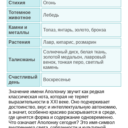
Стихия
Огонь
Тотемное
Лебедь
животное
Камни и
Топаз, янтарь, золото, бронза
металлы
Растения
Лавр, кипарис, розмарин
Солнечный диск, белая ткань,
золотой медальон, лавровый
Талисманы
венок, тонкая перо, светлый
камень
Счастливый
Воскресенье
день
Значение имени Аполониу звучит как редкая
классическая нота, которая не теряет
выразительности в XXI веке. Оно подчеркивает
достоинство, вкус и интеллектуальную автономию,
а значит, особенно красиво раскрывается в среде,
где ценятся форма и содержание одновременно.
Что означает Аполониу сегодня? Это имя-символ
внутреннего света, собранности и культурной