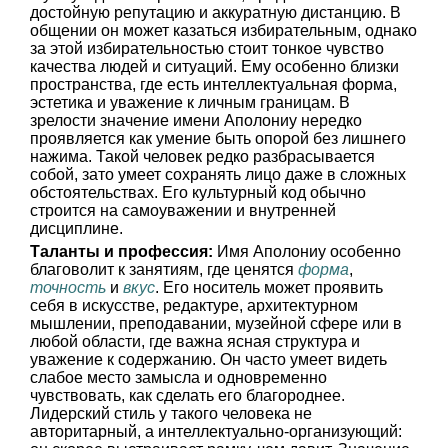
достойную репутацию и аккуратную дистанцию. В
общении он может казаться избирательным, однако
за этой избирательностью стоит тонкое чувство
качества людей и ситуаций. Ему особенно близки
пространства, где есть интеллектуальная форма,
эстетика и уважение к личным границам. В
зрелости значение имени Аполониу нередко
проявляется как умение быть опорой без лишнего
нажима. Такой человек редко разбрасывается
собой, зато умеет сохранять лицо даже в сложных
обстоятельствах. Его культурный код обычно
строится на самоуважении и внутренней
дисциплине.
Таланты и профессия:
Имя Аполониу особенно
благоволит к занятиям, где ценятся
форма
,
точность
и
вкус
. Его носитель может проявить
себя в искусстве, редактуре, архитектурном
мышлении, преподавании, музейной сфере или в
любой области, где важна ясная структура и
уважение к содержанию. Он часто умеет видеть
слабое место замысла и одновременно
чувствовать, как сделать его благороднее.
Лидерский стиль у такого человека не
авторитарный, а интеллектуально-организующий: