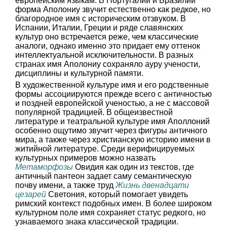
европейским языкам. В Португалии и Бразилии
форма Аполониу звучит естественно как редкое, но
благородное имя с историческим отзвуком. В
Испании, Италии, Греции и ряде славянских
культур оно встречается реже, чем классические
аналоги, однако именно это придает ему оттенок
интеллектуальной исключительности. В разных
странах имя Аполониу сохраняло ауру учености,
дисциплины и культурной памяти.
В художественной культуре имя и его родственные
формы ассоциируются прежде всего с античностью
и поздней европейской ученостью, а не с массовой
популярной традицией. В общеизвестной
литературе и театральной культуре имя Аполлоний
особенно ощутимо звучит через фигуры античного
мира, а также через христианскую историю имени в
житийной литературе. Среди верифицируемых
культурных примеров можно назвать
Метаморфозы
Овидия как один из текстов, где
античный пантеон задает саму семантическую
почву имени, а также труд
Жизнь двенадцати
цезарей
Светония, который помогает увидеть
римский контекст подобных имен. В более широком
культурном поле имя сохраняет статус редкого, но
узнаваемого знака классической традиции.