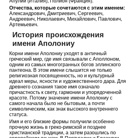
Апулий (Италия), Полион (Франция).
Отчества, которые сочетаются с этим именем:
Александрович, Дмитриевич, Сергеевич,
Андреевич, Николаевич, Михайлович, Павлович,
Артемьевич.
История происхождения
имени Аполониу
Корни имени Аполониу уходят в античный
греческий мир, где имя связывали с Аполлоном,
одним из самых многогранных богов эллинского
пантеона. В этом имени слышится не только
религиозная посвященность, но и культурный
идеал меры, ясности и художественного дара. Для
древнего сознания такое имя означало
причастность к свету, гармонии и упорядоченной
красоте. Потому значение имени Аполониу с
самого начала было не бытовым, а почти
символическим, как знак высокого внутреннего
статуса.
Имя и его близкие формы получили особенно
прочную жизнь в греко-римской и позднее
христианской традиции, а затем разошлись по