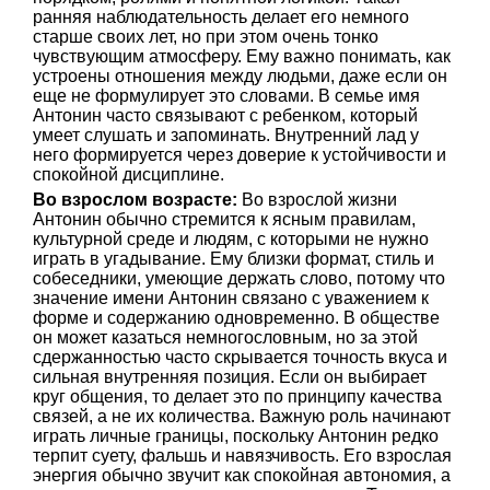
ранняя наблюдательность делает его немного
старше своих лет, но при этом очень тонко
чувствующим атмосферу. Ему важно понимать, как
устроены отношения между людьми, даже если он
еще не формулирует это словами. В семье имя
Антонин часто связывают с ребенком, который
умеет слушать и запоминать. Внутренний лад у
него формируется через доверие к устойчивости и
спокойной дисциплине.
Во взрослом возрасте:
Во взрослой жизни
Антонин обычно стремится к ясным правилам,
культурной среде и людям, с которыми не нужно
играть в угадывание. Ему близки формат, стиль и
собеседники, умеющие держать слово, потому что
значение имени Антонин связано с уважением к
форме и содержанию одновременно. В обществе
он может казаться немногословным, но за этой
сдержанностью часто скрывается точность вкуса и
сильная внутренняя позиция. Если он выбирает
круг общения, то делает это по принципу качества
связей, а не их количества. Важную роль начинают
играть личные границы, поскольку Антонин редко
терпит суету, фальшь и навязчивость. Его взрослая
энергия обычно звучит как спокойная автономия, а