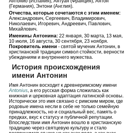
Антонио (Испания), Антуан (Франция), Антон
(Германия), Энтони (Англия).
Отчества, которые сочетаются с этим именем:
Александрович, Сергеевич, Владимирович,
Николаевич, Игоревич, Андреевич, Павлович,
Михайлович.
Именины Антонина:
22 января, 30 марта, 13 мая,
10 июля, 16 августа, 30 сентября, 23 ноября.
Покровитель имени
- святой мученик Антонин, в
христианской традиции символ стойкости, верности
убеждениям и внутреннего мужества.
История происхождения
имени Антонин
Имя Антонин восходит к древнеримскому имени
Antonius
, а его русская форма сложилась как
книжная и церковная адаптация латинской основы.
Исторически это имя связано с римским миром, где
родовые имена несли в себе не только семейную
принадлежность, но и социальный вес, память о
предках, вкус к статусу и публичной репутации.
Впоследствии имя Антонин вошло в христианскую
традицию через святцевую культуру и стало