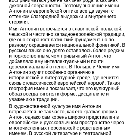
восприниматься уже не как знак рода, а как знак
духовной собранности. Поэтому значение имени
Антонин в европейской оптике всегда звучит с
оттенком благородной выдержки и внутреннего
стержня.
Имя Антонин встречается в славянской, польской,
чешской и частично западноевропейской традиции,
где оно сохраняет латинский фундамент, но по-
разному окрашивается национальной фонетикой. В
русском языке оно долго оставалось более редким
и торжественным, чем привычный Антон, что
добавляло ему интеллектуальный и почти
церемониальный оттенок. В Польше и Чехии имя
Антонин звучит особенно органично в
исторической и литературной среде, где ценится
связь с классической европейской нормой. Такая
география имени показывает, что его культурный
образ всегда тяготел к форме, дисциплине и
уважению к традиции.
В художественной культуре имя Антонин
встречается не так часто, как его краткая форма
Антон, однако сам корень широко представлен в
европейском и русскоязычном пространстве через
многочисленных персонажей с родственным
именем. В русской литературе и театральной