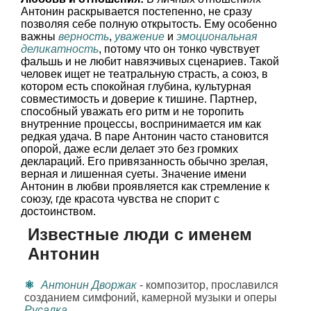
Антонин раскрывается постепенно, не сразу
позволяя себе полную открытость. Ему особенно
важны
верность
,
уважение
и
эмоциональная
деликатность
, потому что он тонко чувствует
фальшь и не любит навязчивых сценариев. Такой
человек ищет не театральную страсть, а союз, в
котором есть спокойная глубина, культурная
совместимость и доверие к тишине. Партнер,
способный уважать его ритм и не торопить
внутренние процессы, воспринимается им как
редкая удача. В паре Антонин часто становится
опорой, даже если делает это без громких
деклараций. Его привязанность обычно зрелая,
верная и лишенная суеты. Значение имени
Антонин в любви проявляется как стремление к
союзу, где красота чувства не спорит с
достоинством.
Известные люди с именем
Антонин
Антонин Дворжак
- композитор, прославился
созданием симфоний, камерной музыки и оперы
Русалка
.