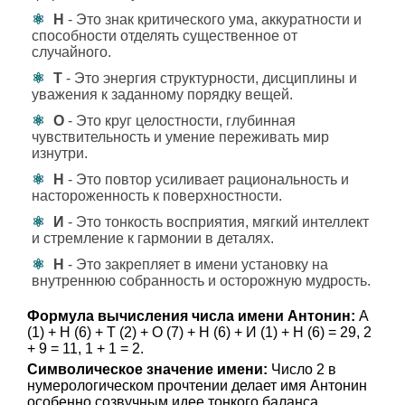
Н
- Это знак критического ума, аккуратности и
способности отделять существенное от
случайного.
Т
- Это энергия структурности, дисциплины и
уважения к заданному порядку вещей.
О
- Это круг целостности, глубинная
чувствительность и умение переживать мир
изнутри.
Н
- Это повтор усиливает рациональность и
настороженность к поверхностности.
И
- Это тонкость восприятия, мягкий интеллект
и стремление к гармонии в деталях.
Н
- Это закрепляет в имени установку на
внутреннюю собранность и осторожную мудрость.
Формула вычисления числа имени Антонин:
А
(1) + Н (6) + Т (2) + О (7) + Н (6) + И (1) + Н (6) = 29, 2
+ 9 = 11, 1 + 1 = 2.
Символическое значение имени:
Число 2 в
нумерологическом прочтении делает имя Антонин
особенно созвучным идее тонкого баланса,