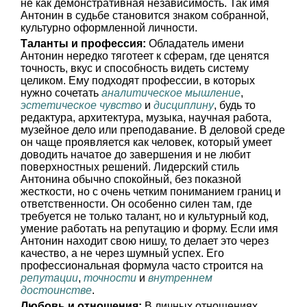
не как демонстративная независимость. Так имя
Антонин в судьбе становится знаком собранной,
культурно оформленной личности.
Таланты и профессия:
Обладатель имени
Антонин нередко тяготеет к сферам, где ценятся
точность, вкус и способность видеть систему
целиком. Ему подходят профессии, в которых
нужно сочетать
аналитическое мышление
,
эстетическое чувство
и
дисциплину
, будь то
редактура, архитектура, музыка, научная работа,
музейное дело или преподавание. В деловой среде
он чаще проявляется как человек, который умеет
доводить начатое до завершения и не любит
поверхностных решений. Лидерский стиль
Антонина обычно спокойный, без показной
жесткости, но с очень четким пониманием границ и
ответственности. Он особенно силен там, где
требуется не только талант, но и культурный код,
умение работать на репутацию и форму. Если имя
Антонин находит свою нишу, то делает это через
качество, а не через шумный успех. Его
профессиональная формула часто строится на
репутации
,
точности
и
внутреннем
достоинстве
.
Любовь и отношения:
В личных отношениях