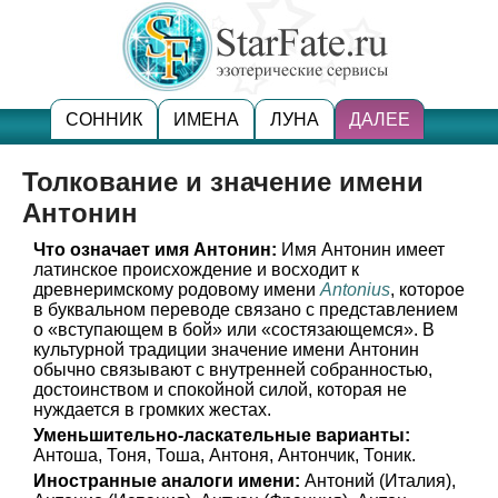
СОННИК
ИМЕНА
ЛУНА
ДАЛЕЕ
Толкование и значение имени
Антонин
Что означает имя Антонин:
Имя Антонин имеет
латинское происхождение и восходит к
древнеримскому родовому имени
Antonius
, которое
в буквальном переводе связано с представлением
о «вступающем в бой» или «состязающемся». В
культурной традиции значение имени Антонин
обычно связывают с внутренней собранностью,
достоинством и спокойной силой, которая не
нуждается в громких жестах.
Уменьшительно-ласкательные варианты:
Антоша, Тоня, Тоша, Антоня, Антончик, Тоник.
Иностранные аналоги имени:
Антоний (Италия),