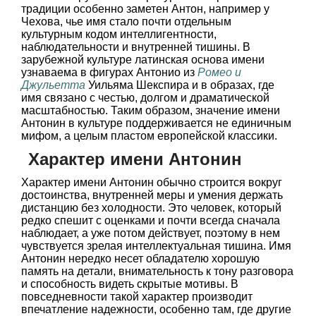
традиции особенно заметен Антон, например у
Чехова, чье имя стало почти отдельным
культурным кодом интеллигентности,
наблюдательности и внутренней тишины. В
зарубежной культуре латинская основа имени
узнаваема в фигурах Антонио из
Ромео и
Джульетта
Уильяма Шекспира и в образах, где
имя связано с честью, долгом и драматической
масштабностью. Таким образом, значение имени
Антонин в культуре поддерживается не единичным
мифом, а целым пластом европейской классики.
Характер имени Антонин
Характер имени Антонин обычно строится вокруг
достоинства, внутренней меры и умения держать
дистанцию без холодности. Это человек, который
редко спешит с оценками и почти всегда сначала
наблюдает, а уже потом действует, поэтому в нем
чувствуется зрелая интеллектуальная тишина. Имя
Антонин нередко несет обладателю хорошую
память на детали, внимательность к тону разговора
и способность видеть скрытые мотивы. В
повседневности такой характер производит
впечатление надежности, особенно там, где другие