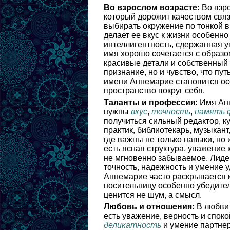
Во взрослом возрасте:
Во взро
который дорожит качеством связ
выбирать окружение по тонкой в
делает ее вкус к жизни особенн
интеллигентность, сдержанная у
имя хорошо сочетается с образ
красивые детали и собственный 
признание, но и чувство, что пу
имени Аннемарие становится осо
пространство вокруг себя.
Таланты и профессия:
Имя Анн
нужны
вкус
,
точность
,
память 
получиться сильный редактор, к
практик, библиотекарь, музыкан
где важны не только навыки, но 
есть ясная структура, уважение 
не мгновенно забываемое. Лидер
точность, надежность и умение
Аннемарие часто раскрывается 
носительницу особенно убедител
ценится не шум, а смысл.
Любовь и отношения:
В любви 
есть уважение, верность и спок
деликатность
и умение партнер