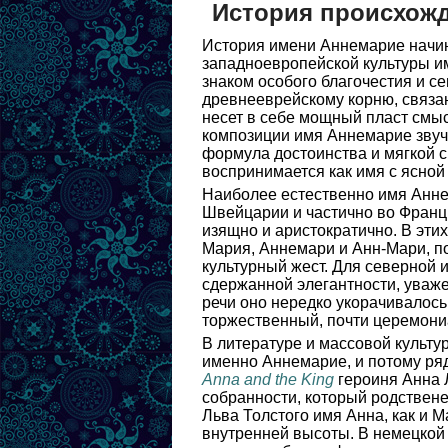
История происхож
История имени Аннемарие начин
западноевропейской культуры и
знаком особого благочестия и с
древнееврейскому корню, связан
несет в себе мощный пласт смыс
композиции имя Аннемарие звучи
формула достоинства и мягкой 
воспринимается как имя с ясной
Наиболее естественно имя Анне
Швейцарии и частично во Франц
изящно и аристократично. В эти
Мария, Аннемари и Анн-Мари, п
культурный жест. Для северной
сдержанной элегантности, уваже
речи оно нередко укорачивалось
торжественный, почти церемони
В литературе и массовой культу
именно Аннемарие, и потому ря
Anna and the King
героиня Анна 
собранности, который родствен
Льва Толстого имя Анна, как и М
внутренней высоты. В немецкой