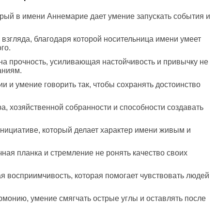
орый в имени Аннемарие дает умение запускать события и
о взгляда, благодаря которой носительница имени умеет
го.
на прочность, усиливающая настойчивость и привычку не
аниям.
ии и умение говорить так, чтобы сохранять достоинство
ра, хозяйственной собранности и способности создавать
инициативе, который делает характер имени живым и
чная планка и стремление не ронять качество своих
я восприимчивость, которая помогает чувствовать людей
рмонию, умение смягчать острые углы и оставлять после