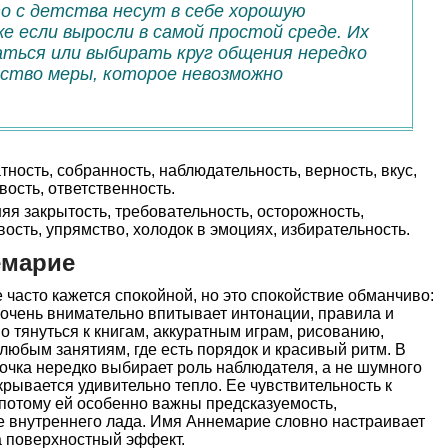
о с детства несут в себе хорошую
е если выросли в самой простой среде. Их
аться или выбирать круг общения нередко
ство меры, которое невозможно
тность, собранность, наблюдательность, верность, вкус,
вость, ответственность.
я закрытость, требовательность, осторожность,
ость, упрямство, холодок в эмоциях, избирательность.
емарие
часто кажется спокойной, но это спокойствие обманчиво:
 очень внимательно впитывает интонации, правила и
 тянуться к книгам, аккуратным играм, рисованию,
юбым занятиям, где есть порядок и красивый ритм. В
очка нередко выбирает роль наблюдателя, а не шумного
крывается удивительно тепло. Ее чувствительность к
 потому ей особенно важны предсказуемость,
 внутреннего лада. Имя Аннемарие словно настраивает
на поверхностный эффект.