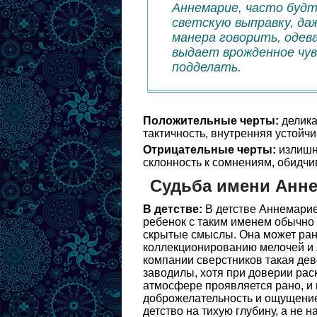
Аннемарие, часто будт
светскую выправку, даж
манера говорить, одев
выдает врожденное чув
подделать.
Положительные черты:
делика
тактичность, внутренняя устойчи
Отрицательные черты:
излишня
склонность к сомнениям, обидчив
Судьба имени Анн
В детстве:
В детстве Аннемарие 
ребенок с таким именем обычно
скрытые смыслы. Она может рано
коллекционированию мелочей и л
компании сверстников такая дев
заводилы, хотя при доверии рас
атмосфере проявляется рано, и
доброжелательность и ощущение
детство на тихую глубину, а не 