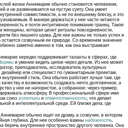
слой жизни Аннемарие обычно становится человеком,
ей и не разменивается на пустую суету. Она умеет
нутренней совместимости, а не по внешнему блеску, и это
о узнаваемым. В манере держаться у нее часто читаются
веренность и почти интуитивное понимание границ. Такое
ом женщины, которая ценит ритуалы повседневности,
ритм без лишнего шума. Для нее важны не только успех и
ть остается созвучным ее природе. Со временем значение
бенно заметно именно в том, как она выстраивает
емарие нередко поддерживает таланты в сферах, где
формы
и умение видеть целое через детали. Из нее может
уратор, преподаватель, исследователь культурных
т, дизайнер или специалист по гуманитарным проектам,
и внутренний стиль. Она обычно работает лучше там, где
к качеству и возможность создавать нечто долговечное, а
ство у нее не напористое, а собранное: через пример,
 удерживать атмосферу. В профессиональной сфере имя
как союз
эстетики
и
ответственности
, что делает
ьной в интеллектуальной среде. Ей близки дела, где
Аннемарие обычно ищет не драму, а созвучие, в котором
ойная глубина. Для нее особенно важны
надежность
,
а беречь внутреннее пространство другого человека. Она