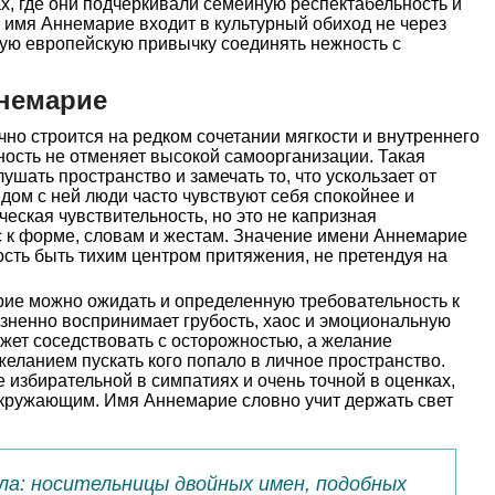
х, где они подчеркивали семейную респектабельность и
 имя Аннемарие входит в культурный обиход не через
лгую европейскую привычку соединять нежность с
немарие
о строится на редком сочетании мягкости и внутреннего
ность не отменяет высокой самоорганизации. Такая
ушать пространство и замечать то, что ускользает от
дом с ней люди часто чувствуют себя спокойнее и
ческая чувствительность, но это не капризная
ус к форме, словам и жестам. Значение имени Аннемарие
ость быть тихим центром притяжения, не претендуя на
рие можно ожидать и определенную требовательность к
лезненно воспринимает грубость, хаос и эмоциональную
жет соседствовать с осторожностью, а желание
желанием пускать кого попало в личное пространство.
 избирательной в симпатиях и очень точной в оценках,
 окружающим. Имя Аннемарие словно учит держать свет
ала: носительницы двойных имен, подобных