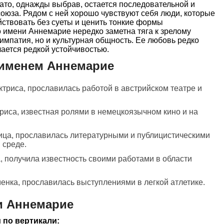
зато, однажды выбрав, остается последовательной и
оюза. Рядом с ней хорошо чувствуют себя люди, которые
ействовать без суеты и ценить тонкие формы
 имени Аннемарие нередко заметна тяга к зрелому
 симпатия, но и культурная общность. Ее любовь редко
чается редкой устойчивостью.
 именем Аннемарие
ктриса, прославилась работой в австрийском театре и
триса, известная ролями в немецкоязычном кино и на
ица, прославилась литературными и публицистическими
 среде.
, получила известность своими работами в области
менка, прославилась выступлениями в легкой атлетике.
и Аннемарие
 по вертикали: