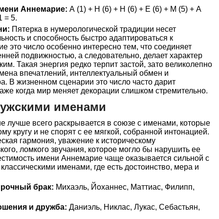
мени Аннемарие:
А (1) + Н (6) + Н (6) + Е (6) + М (5) + А
1 = 5.
ни:
Пятерка в нумерологической традиции несет
ьность и способность быстро адаптироваться к
 это число особенно интересно тем, что соединяет
нней подвижностью, а следовательно, делает характер
им. Такая энергия редко терпит застой, зато великолепно
 смена впечатлений, интеллектуальный обмен и
а. В жизненном сценарии это число часто дарит
даже когда мир меняет декорации слишком стремительно.
мужскими именами
 лучше всего раскрывается в союзе с именами, которые
му кругу и не спорят с ее мягкой, собранной интонацией.
ская гармония, уважение к историческому
кого, ломкого звучания, которое могло бы нарушить ее
естимость имени Аннемарие чаще оказывается сильной с
лассическими именами, где есть достоинство, мера и
прочный брак:
Михаэль, Йоханнес, Маттиас, Филипп,
ошения и дружба:
Даниэль, Никлас, Лукас, Себастьян,