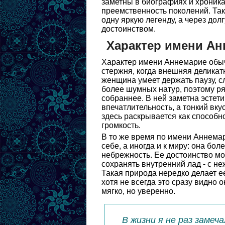
заметны в биографиях и хроника
преемственность поколений. Так
одну яркую легенду, а через до
достоинством.
Характер имени Ан
Характер имени Аннемарие обычн
стержня, когда внешняя деликат
женщина умеет держать паузу, сл
более шумных натур, поэтому ря
собраннее. В ней заметна эстети
впечатлительность, а тонкий вк
здесь раскрывается как способн
громкость.
В то же время по имени Аннема
себе, а иногда и к миру: она бо
небрежность. Ее достоинство мо
сохранять внутренний лад - с не
Такая природа нередко делает ее
хотя не всегда это сразу видно
мягко, но уверенно.
В жизни я не раз замеч