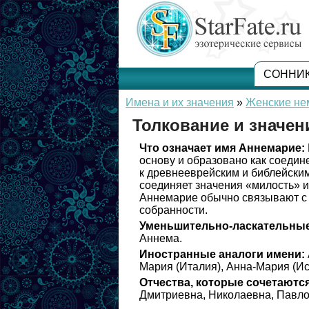
СОННИ
Имена и их значения
»
Женские не
Толкование и значе
Что означает имя Аннемарие:
основу и образовано как соедин
к древнееврейским и библейским
соединяет значения «милость» 
Аннемарие обычно связывают с 
собранности.
Уменьшительно-ласкательные
Аннема.
Иностранные аналоги имени:
Мария (Италия), Анна-Мария (Ис
Отчества, которые сочетаются
Дмитриевна, Николаевна, Павло