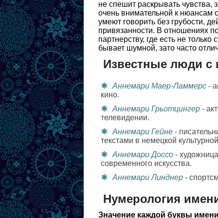
не спешит раскрывать чувства, 
очень внимательной к нюансам с
умеют говорить без грубости, д
привязанности. В отношениях по
партнерству, где есть не только
бывает шумной, зато часто отли
Известные люди с
Аннемари Маер-Ламмерс
- а
кино.
Аннемари Грьотцингер
- ак
телевидении.
Аннемари Гейне
- писательн
текстами в немецкой культурной
Аннемари Доссо
- художница
современного искусства.
Аннемари Линднер
- спортс
Нумерология имен
Значение каждой буквы имени