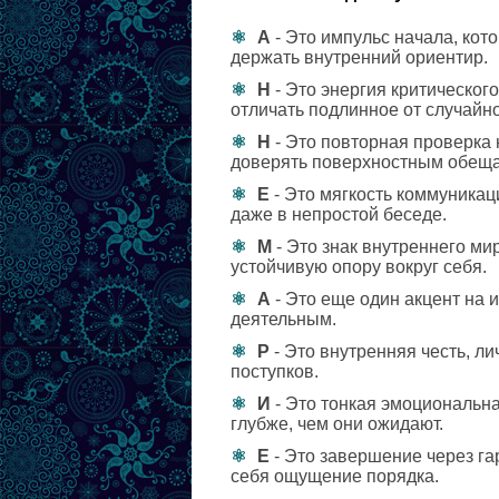
А
- Это импульс начала, кот
держать внутренний ориентир.
Н
- Это энергия критическог
отличать подлинное от случайно
Н
- Это повторная проверка 
доверять поверхностным обещ
Е
- Это мягкость коммуникац
даже в непростой беседе.
М
- Это знак внутреннего ми
устойчивую опору вокруг себя.
А
- Это еще один акцент на 
деятельным.
Р
- Это внутренняя честь, ли
поступков.
И
- Это тонкая эмоциональна
глубже, чем они ожидают.
Е
- Это завершение через га
себя ощущение порядка.