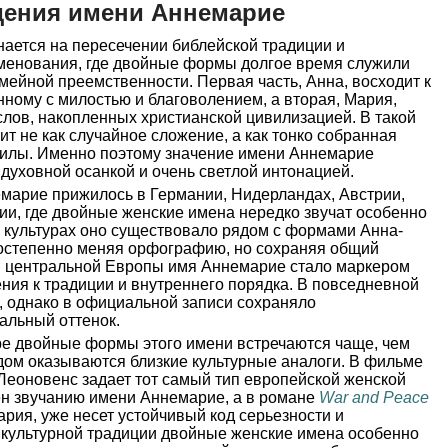
дения имени Аннемарие
ается на пересечении библейской традиции и
менования, где двойные формы долгое время служили
емейной преемственности. Первая часть, Анна, восходит к
ному с милостью и благоволением, а вторая, Мария,
лов, накопленных христианской цивилизацией. В такой
т не как случайное сложение, а как тонко собранная
силы. Именно поэтому значение имени Аннемарие
 духовной осанкой и очень светлой интонацией.
марие прижилось в Германии, Нидерландах, Австрии,
ии, где двойные женские имена нередко звучат особенно
х культурах оно существовало рядом с формами Анна-
остепенно меняя орфографию, но сохраняя общий
 и центральной Европы имя Аннемарие стало маркером
ния к традиции и внутреннего порядка. В повседневной
, однако в официальной записи сохраняло
альный оттенок.
ре двойные формы этого имени встречаются чаще, чем
дом оказываются близкие культурные аналоги. В фильме
Леоновенс задает тот самый тип европейской женской
ен звучанию имени Аннемарие, а в романе
War and Peace
ария, уже несет устойчивый код серьезности и
 культурной традиции двойные женские имена особенно