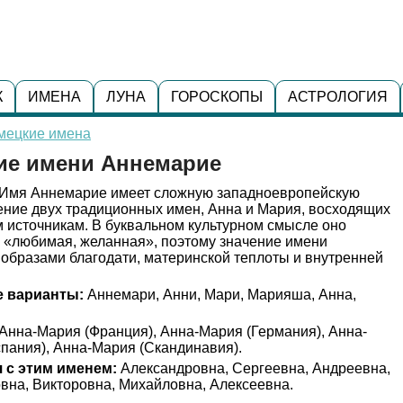
К
ИМЕНА
ЛУНА
ГОРОСКОПЫ
АСТРОЛОГИЯ
мецкие имена
ние имени Аннемарие
Имя Аннемарие имеет сложную западноевропейскую
ение двух традиционных имен, Анна и Мария, восходящих
 источникам. В буквальном культурном смысле оно
и «любимая, желанная», поэтому значение имени
образами благодати, материнской теплоты и внутренней
 варианты:
Аннемари, Анни, Мари, Марияша, Анна,
Анна-Мария (Франция), Анна-Мария (Германия), Анна-
пания), Анна-Мария (Скандинавия).
 с этим именем:
Александровна, Сергеевна, Андреевна,
вна, Викторовна, Михайловна, Алексеевна.