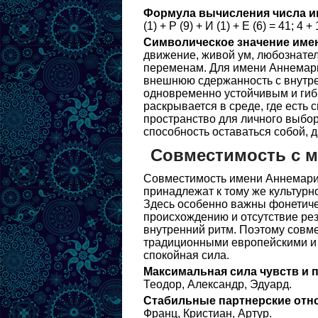
Формула вычисления числа и
(1) + Р (9) + И (1) + Е (6) = 41; 4 + 
Символическое значение име
движение, живой ум, любознател
переменам. Для имени Аннемарие
внешнюю сдержанность с внутре
одновременно устойчивым и гибк
раскрывается в среде, где есть
пространство для личного выбор
способность оставаться собой, 
Совместимость с 
Совместимость имени Аннемарие
принадлежат к тому же культурно
Здесь особенно важны фонетиче
происхождению и отсутствие рез
внутренний ритм. Поэтому совм
традиционными европейскими и к
спокойная сила.
Максимальная сила чувств и 
Теодор, Александр, Эдуард.
Стабильные партнерские отн
Франц, Кристиан, Артур.