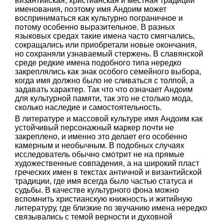
византийская, христианская и местная традиции
именования, поэтому имя Андоим может
восприниматься как культурно пограничное и
потому особенно выразительное. В разных
языковых средах такие имена часто смягчались,
сокращались или приобретали новые окончания,
но сохраняли узнаваемый стержень. В славянской
среде редкие имена подобного типа нередко
закреплялись как знак особого семейного выбора,
когда имя должно было не сливаться с толпой, а
задавать характер. Так что что означает Андоим
для культурной памяти, так это не столько мода,
сколько наследие и самостоятельность.
В литературе и массовой культуре имя Андоим как
устойчивый персонажный маркер почти не
закреплено, и именно это делает его особенно
камерным и необычным. В подобных случаях
исследователь обычно смотрит не на прямые
художественные совпадения, а на широкий пласт
греческих имен в текстах античной и византийской
традиции, где имя всегда было частью статуса и
судьбы. В качестве культурного фона можно
вспомнить христианскую книжность и житийную
литературу, где близкие по звучанию имена нередко
связывались с темой верности и духовной