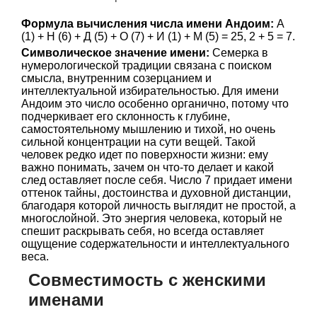
Формула вычисления числа имени Андоим:
А
(1) + Н (6) + Д (5) + О (7) + И (1) + М (5) = 25, 2 + 5 = 7.
Символическое значение имени:
Семерка в
нумерологической традиции связана с поиском
смысла, внутренним созерцанием и
интеллектуальной избирательностью. Для имени
Андоим это число особенно органично, потому что
подчеркивает его склонность к глубине,
самостоятельному мышлению и тихой, но очень
сильной концентрации на сути вещей. Такой
человек редко идет по поверхности жизни: ему
важно понимать, зачем он что-то делает и какой
след оставляет после себя. Число 7 придает имени
оттенок тайны, достоинства и духовной дистанции,
благодаря которой личность выглядит не простой, а
многослойной. Это энергия человека, который не
спешит раскрывать себя, но всегда оставляет
ощущение содержательности и интеллектуального
веса.
Совместимость с женскими
именами