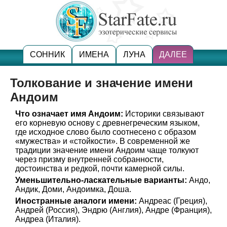
СОННИК
ИМЕНА
ЛУНА
ДАЛЕЕ
Толкование и значение имени
Андоим
Что означает имя Андоим:
Историки связывают
его корневую основу с древнегреческим языком,
где исходное слово было соотнесено с образом
«мужества» и «стойкости». В современной же
традиции значение имени Андоим чаще толкуют
через призму внутренней собранности,
достоинства и редкой, почти камерной силы.
Уменьшительно-ласкательные варианты:
Андо,
Андик, Доми, Андоимка, Доша.
Иностранные аналоги имени:
Андреас (Греция),
Андрей (Россия), Эндрю (Англия), Андре (Франция),
Андреа (Италия).