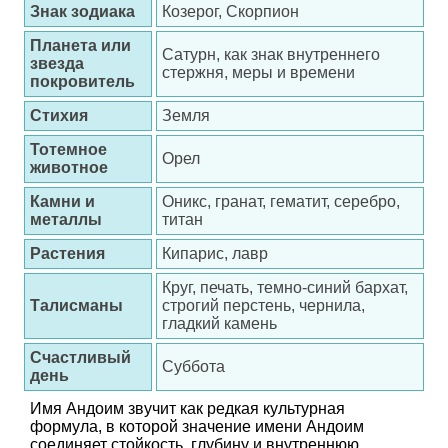
Знак зодиака
Козерог, Скорпион
Планета или
Сатурн, как знак внутреннего
звезда
стержня, меры и времени
покровитель
Стихия
Земля
Тотемное
Орел
животное
Камни и
Оникс, гранат, гематит, серебро,
металлы
титан
Растения
Кипарис, лавр
Круг, печать, темно-синий бархат,
Талисманы
строгий перстень, чернила,
гладкий камень
Счастливый
Суббота
день
Имя Андоим звучит как редкая культурная
формула, в которой значение имени Андоим
соединяет стойкость, глубину и внутреннюю