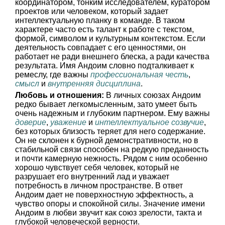
координатором, тонким исследователем, куратором
проектов или человеком, который задает
интеллектуальную планку в команде. В таком
характере часто есть талант к работе с текстом,
формой, символом и культурным контекстом. Если
деятельность совпадает с его ценностями, он
работает не ради внешнего блеска, а ради качества
результата. Имя Андоим словно подталкивает к
ремеслу, где важны
профессиональная честь
,
смысл
и
внутренняя дисциплина
.
Любовь и отношения:
В личных союзах Андоим
редко бывает легкомысленным, зато умеет быть
очень надежным и глубоким партнером. Ему важны
доверие
,
уважение
и
интеллектуальное созвучие
,
без которых близость теряет для него содержание.
Он не склонен к бурной демонстративности, но в
стабильной связи способен на редкую преданность
и почти камерную нежность. Рядом с ним особенно
хорошо чувствует себя человек, который не
разрушает его внутренний лад и уважает
потребность в личном пространстве. В ответ
Андоим дает не поверхностную эффектность, а
чувство опоры и спокойной силы. Значение имени
Андоим в любви звучит как союз зрелости, такта и
глубокой человеческой верности.