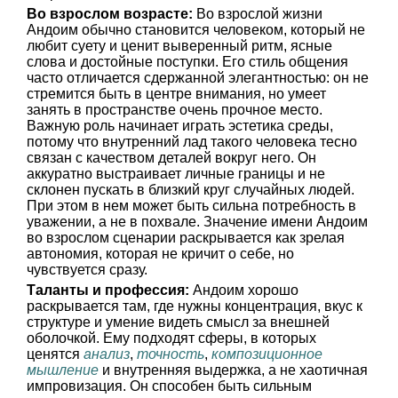
Во взрослом возрасте:
Во взрослой жизни
Андоим обычно становится человеком, который не
любит суету и ценит выверенный ритм, ясные
слова и достойные поступки. Его стиль общения
часто отличается сдержанной элегантностью: он не
стремится быть в центре внимания, но умеет
занять в пространстве очень прочное место.
Важную роль начинает играть эстетика среды,
потому что внутренний лад такого человека тесно
связан с качеством деталей вокруг него. Он
аккуратно выстраивает личные границы и не
склонен пускать в близкий круг случайных людей.
При этом в нем может быть сильна потребность в
уважении, а не в похвале. Значение имени Андоим
во взрослом сценарии раскрывается как зрелая
автономия, которая не кричит о себе, но
чувствуется сразу.
Таланты и профессия:
Андоим хорошо
раскрывается там, где нужны концентрация, вкус к
структуре и умение видеть смысл за внешней
оболочкой. Ему подходят сферы, в которых
ценятся
анализ
,
точность
,
композиционное
мышление
и внутренняя выдержка, а не хаотичная
импровизация. Он способен быть сильным