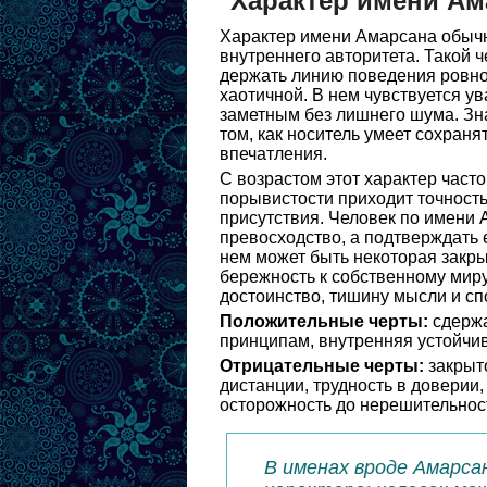
Характер имени Ам
Характер имени Амарсана обычно
внутреннего авторитета. Такой 
держать линию поведения ровно 
хаотичной. В нем чувствуется ува
заметным без лишнего шума. Зн
том, как носитель умеет сохран
впечатления.
С возрастом этот характер част
порывистости приходит точност
присутствия. Человек по имени 
превосходство, а подтверждать 
нем может быть некоторая закрыт
бережность к собственному миру
достоинство, тишину мысли и сп
Положительные черты:
сдержа
принципам, внутренняя устойчив
Отрицательные черты:
закрыто
дистанции, трудность в доверии
осторожность до нерешительнос
В именах вроде Амарса