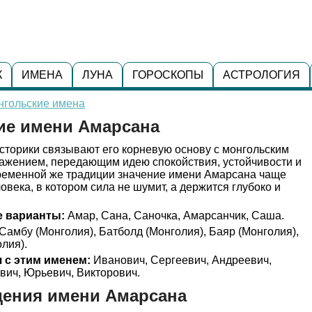
К
ИМЕНА
ЛУНА
ГОРОСКОПЫ
АСТРОЛОГИЯ
нгольские имена
ие имени Амарсана
торики связывают его корневую основу с монгольским
ражением, передающим идею спокойствия, устойчивости и
ременной же традиции значение имени Амарсана чаще
овека, в котором сила не шумит, а держится глубоко и
 варианты:
Амар, Сана, Саночка, Амарсанчик, Саша.
Самбу (Монголия), Батболд (Монголия), Баяр (Монголия),
лия).
 с этим именем:
Иванович, Сергеевич, Андреевич,
вич, Юрьевич, Викторович.
дения имени Амарсана