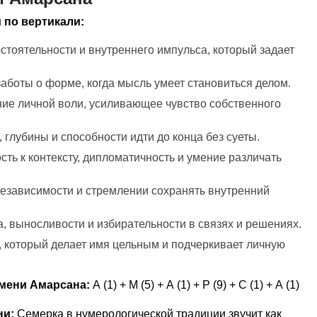
 по вертикали:
остоятельности и внутреннего импульса, который задает
 заботы о форме, когда мысль умеет становиться делом.
ние личной воли, усиливающее чувство собственного
 глубины и способности идти до конца без суеты.
сть к контексту, дипломатичность и умение различать
независимости и стремлении сохранять внутренний
ма, выносливости и избирательности в связях и решениях.
 который делает имя цельным и подчеркивает личную
мени Амарсана:
А (1) + М (5) + А (1) + Р (9) + С (1) + А (1)
ни:
Семерка в нумерологической традиции звучит как