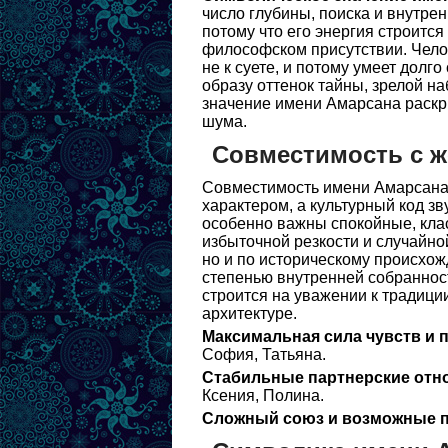
число глубины, поиска и внутре
потому что его энергия строится
философском присутствии. Челов
не к суете, и потому умеет долг
образу оттенок тайны, зрелой н
значение имени Амарсана раскр
шума.
Совместимость с 
Совместимость имени Амарсана л
характером, а культурный код зв
особенно важны спокойные, кла
избыточной резкости и случайной
но и по историческому происхож
степенью внутренней собраннос
строится на уважении к традици
архитектуре.
Максимальная сила чувств и 
София, Татьяна.
Стабильные партнерские отн
Ксения, Полина.
Сложный союз и возможные п