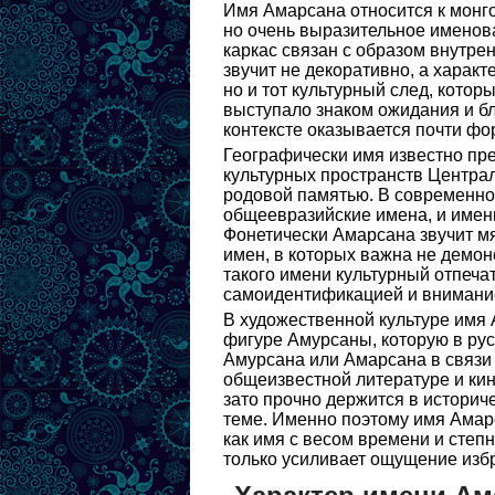
Имя Амарсана относится к монго
но очень выразительное именов
каркас связан с образом внутрен
звучит не декоративно, а характ
но и тот культурный след, которы
выступало знаком ожидания и б
контексте оказывается почти фо
Географически имя известно пре
культурных пространств Централ
родовой памятью. В современном
общеевразийские имена, и имен
Фонетически Амарсана звучит мя
имен, в которых важна не демон
такого имени культурный отпеча
самоидентификацией и внимание
В художественной культуре имя 
фигуре Амурсаны, которую в рус
Амурсана или Амарсана в связи 
общеизвестной литературе и ки
зато прочно держится в историч
теме. Именно поэтому имя Амарс
как имя с весом времени и степн
только усиливает ощущение избр