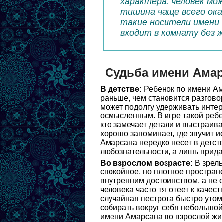
характера: человек мо
тишина чаще всего ока
такие носители имени 
входит в комнату без 
Судьба имени Ама
В детстве:
Ребенок по имени Ам
раньше, чем становится разгово
может подолгу удерживать интер
осмысленным. В игре такой ребе
кто замечает детали и выстраива
хорошо запоминает, где звучит и
Амарсана нередко несет в детст
любознательности, а лишь придае
Во взрослом возрасте:
В зрелы
спокойное, но плотное простран
внутренним достоинством, а не с
человека часто тяготеет к качес
случайная пестрота быстро утом
собирать вокруг себя небольшой
имени Амарсана во взрослой жи