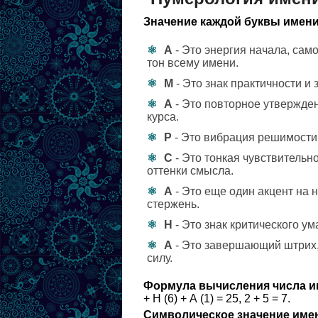
Значение каждой буквы имени
А
- Это энергия начала, сам
тон всему имени.
М
- Это знак практичности и
А
- Это повторное утвержде
курса.
Р
- Это вибрация решимости,
С
- Это тонкая чувствительно
оттенки смысла.
А
- Это еще один акцент на 
стержень.
Н
- Это знак критического у
А
- Это завершающий штрих,
силу.
Формула вычисления числа и
+ Н (6) + А (1) = 25, 2 + 5 = 7.
Символическое значение име