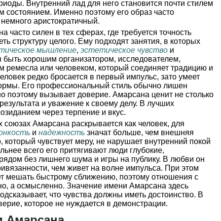
иоды. Внутренний лад для него становится почти стилем
м состоянием. Именно поэтому его образ часто
 немного аристократичный.
а часто силен в тех сферах, где требуется точность
ть структуру целого. Ему подходят занятия, в которых
тическое мышление
,
эстетическое чувство
и
н быть хорошим организатором, исследователем,
м ремесла или человеком, который соединяет традицию и
человек редко бросается в первый импульс, зато умеет
ормы. Его профессиональный стиль обычно лишен
о поэтому вызывает доверие. Амарсана ценит не столько
 результата и уважение к своему делу. В лучших
созиданием через терпение и вкус.
 союзах Амарсана раскрывается как человек, для
онкость
и
надежность
значат больше, чем внешняя
, который чувствует меру, не нарушает внутренний покой
льнее всего его притягивают люди глубокие,
ядом без лишнего шума и игры на публику. В любви он
ивязанности, чем живет на волне импульса. При этом
т мешать быстрому сближению, поэтому отношения с
но, а осмысленно. Значение имени Амарсана здесь
одсказывает, что чувства должны иметь достоинство. В
верие, которое не нуждается в демонстрации.
и Амарсана