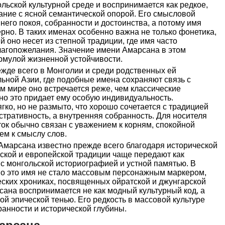
льской культурной среде и воспринимается как редкое,
ание с ясной семантической опорой. Его смысловой
него покоя, собранности и достоинства, а потому имя
ерно. В таких именах особенно важна не только фонетика,
й оно несет из степной традиции, где имя часто
лагопожелания. Значение имени Амарсана в этом
рмулой жизненной устойчивости.
жде всего в Монголии и среди родственных ей
ьной Азии, где подобные имена сохраняют связь с
 мире оно встречается реже, чем классические
но это придает ему особую индивидуальность.
гко, но не размыто, что хорошо сочетается с традицией
стративность, а внутренняя собранность. Для носителя
ток обычно связан с уважением к корням, спокойной
м к смыслу слов.
Амарсана известно прежде всего благодаря исторической
ской и европейской традиции чаще передают как
с монгольской историографией и устной памятью. В
но это имя не стало массовым персонажным маркером,
еских хрониках, посвященных ойратской и джунгарской
ана воспринимается не как модный культурный код, а
ой эпической тенью. Его редкость в массовой культуре
анности и исторической глубины.