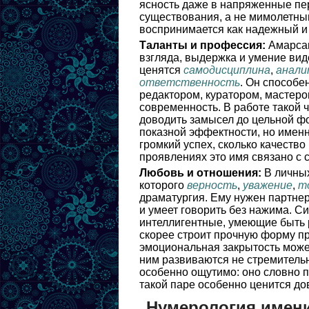
ясность даже в напряженные пер
существования, а не мимолетны
воспринимается как надежный и
Таланты и профессия:
Амарсан
взгляда, выдержка и умение виде
ценятся
самодисциплина
,
анали
ответственность
. Он способе
редактором, куратором, мастеро
современность. В работе такой 
доводить замысел до цельной ф
показной эффектности, но именн
громкий успех, сколько качество
проявлениях это имя связано с 
Любовь и отношения:
В личных
которого
верность
,
уважение
,
т
драматургия. Ему нужен партнер
и умеет говорить без нажима. Си
интеллигентные, умеющие быть р
скорее строит прочную форму пр
эмоциональная закрытость може
ним развиваются не стремитель
особенно ощутимо: оно словно п
такой паре особенно ценится до
Нумерология имен