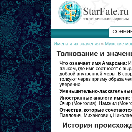
СОННИ
Имена и их значения
»
Мужские мо
Толкование и значен
Что означает имя Амарсана:
Ис
языком, где имя соотносят с вы
доброй внутренней меры. В сов
толкуют через призму образа чел
уверенно.
Уменьшительно-ласкательные
Иностранные аналоги имени:
Очир (Монголия), Намжил (Монго
Отчества, которые сочетаются
Павлович, Михайлович, Николае
История происхож