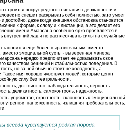
арсана
 строится вокруг редкого сочетания сдержанности и
человек не спешит раскрывать себя полностью, зато умеет
и достойно, даже когда внешняя обстановка становится
жение к форме, к слову и к дистанции, а это делает его
ачение имени Амарсана особенно ярко проявляется в
ять внутренний лад и не расплескивать силы на случайные
о становится еще более выразительным: вместо
ь, вместо эмоциальной суеты - выверенная манера
Амарсана нередко предпочитает не доказывать свое
его качеством решений и стабильностью поведения. В
ость, но за ней обычно стоит не холодность, а
. Такое имя хорошо чувствует людей, которые ценят
окойную силу без театральности.
нность, достоинство, наблюдательность, верность
ость, деликатность, самоконтроль, надежность.
сть, упрямство, скрытность, склонность к эмоциональной
, внутренняя напряженность, излишняя требовательность,
ти.
ны всегда чувствуется редкая порода