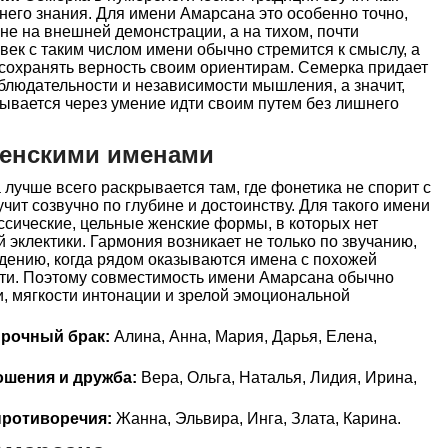
ннего знания. Для имени Амарсана это особенно точно,
 не на внешней демонстрации, а на тихом, почти
ек с таким числом имени обычно стремится к смыслу, а
о сохранять верность своим ориентирам. Семерка придает
аблюдательности и независимости мышления, а значит,
ывается через умение идти своим путем без лишнего
женскими именами
учше всего раскрывается там, где фонетика не спорит с
учит созвучно по глубине и достоинству. Для такого имени
ссические, цельные женские формы, в которых нет
 эклектики. Гармония возникает не только по звучанию,
дению, когда рядом оказываются имена с похожей
ти. Поэтому совместимость имени Амарсана обычно
и, мягкости интонации и зрелой эмоциональной
прочный брак:
Алина, Анна, Мария, Дарья, Елена,
ошения и дружба:
Вера, Ольга, Наталья, Лидия, Ирина,
ротиворечия:
Жанна, Эльвира, Инга, Злата, Карина.