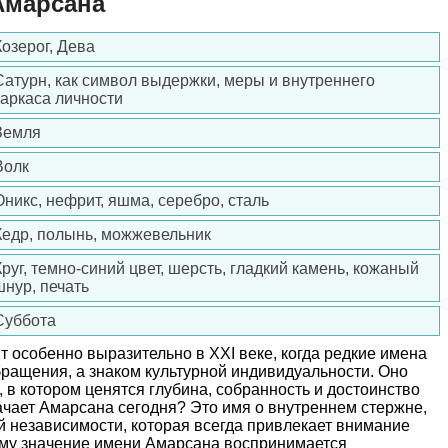
Амарсана
Козерог, Дева
Сатурн, как символ выдержки, меры и внутреннего
каркаса личности
Земля
Волк
Оникс, нефрит, яшма, серебро, сталь
Кедр, полынь, можжевельник
Круг, темно-синий цвет, шерсть, гладкий камень, кожаный
шнур, печать
Суббота
 особенно выразительно в XXI веке, когда редкие имена
ращения, а знаком культурной индивидуальности. Оно
 в котором ценятся глубина, собранность и достоинство
ачает Амарсана сегодня? Это имя о внутреннем стержне,
й независимости, которая всегда привлекает внимание
тому значение имени Амарсана воспринимается