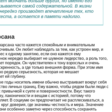
жет молчать дольше других, но именно его
зывается самой содержательной. В жизни
нередко производят впечатление тех, кто
жеста, а остается в памяти надолго.
рсана
арсана часто кажется спокойным и внимательным
рчивым. Он любит наблюдать за тем, как устроен мир, и
ес к одному занятию, если оно кажется ему
нок нередко выбирает не шумное лидерство, а роль того,
ет порядок. Он чувствителен к тону взрослых и очень
скренность, а где только внешняя форма. При этом имя
во редкую серьезность, которая не мешает
т ей глубину.
е годы носитель имени обычно выстраивает вокруг себя
ство личных границ. Ему важно, чтобы рядом были люди с
 привычкой к суете и поверхностности. Вкус такого
тву, лаконичности и вещам с историей, потому что
ляет. В социуме он предпочитает не расплескиваться, а
 круг доверия, где значимы честность и мера. Значение
зни особенно заметно через способность сохранять