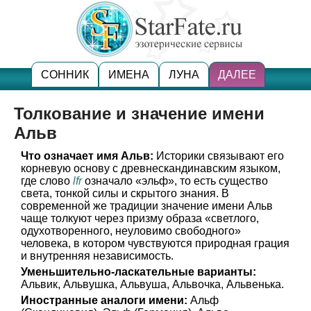
СОННИК
ИМЕНА
ЛУНА
ДАЛЕЕ
Толкование и значение имени
Альв
Что означает имя Альв:
Историки связывают его
корневую основу с древнескандинавским языком,
где слово
lfr
означало «эльф», то есть существо
света, тонкой силы и скрытого знания. В
современной же традиции значение имени Альв
чаще толкуют через призму образа «светлого,
одухотворенного, неуловимо свободного»
человека, в котором чувствуются природная грация
и внутренняя независимость.
Уменьшительно-ласкательные варианты:
Альвик, Альвушка, Альвуша, Альвочка, Альвенька.
Иностранные аналоги имени:
Альф