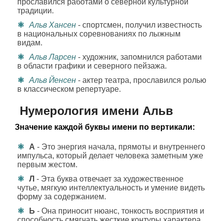
прославился работами о северной культурной
традиции.
Альв Хансен
- спортсмен, получил известность
в национальных соревнованиях по лыжным
видам.
Альв Ларсен
- художник, запомнился работами
в области графики и северного пейзажа.
Альв Йенсен
- актер театра, прославился ролью
в классическом репертуаре.
Нумерология имени Альв
Значение каждой буквы имени по вертикали:
А
- Это энергия начала, прямоты и внутреннего
импульса, который делает человека заметным уже
первым жестом.
Л
- Эта буква отвечает за художественное
чутье, мягкую интеллектуальность и умение видеть
форму за содержанием.
Ь
- Она приносит нюанс, тонкость восприятия и
способность смягчать жесткие контуры характера.