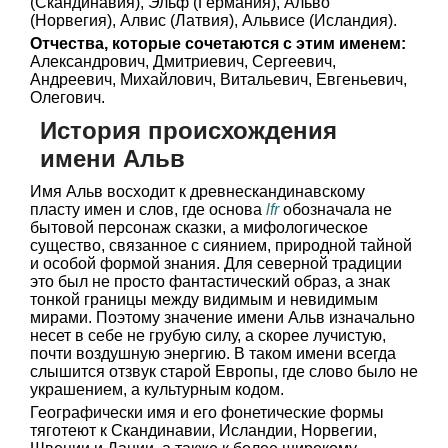
(Скандинавия), Эльф (Германия), Альво
(Норвегия), Алвис (Латвия), Альвисе (Исландия).
Отчества, которые сочетаются с этим именем:
Александрович, Дмитриевич, Сергеевич,
Андреевич, Михайлович, Витальевич, Евгеньевич,
Олегович.
История происхождения
имени Альв
Имя Альв восходит к древнескандинавскому
пласту имен и слов, где основа
lfr
обозначала не
бытовой персонаж сказки, а мифологическое
существо, связанное с сиянием, природной тайной
и особой формой знания. Для северной традиции
это был не просто фантастический образ, а знак
тонкой границы между видимым и невидимым
мирами. Поэтому значение имени Альв изначально
несет в себе не грубую силу, а скорее лучистую,
почти воздушную энергию. В таком имени всегда
слышится отзвук старой Европы, где слово было не
украшением, а культурным кодом.
Географически имя и его фонетические формы
тяготеют к Скандинавии, Исландии, Норвегии,