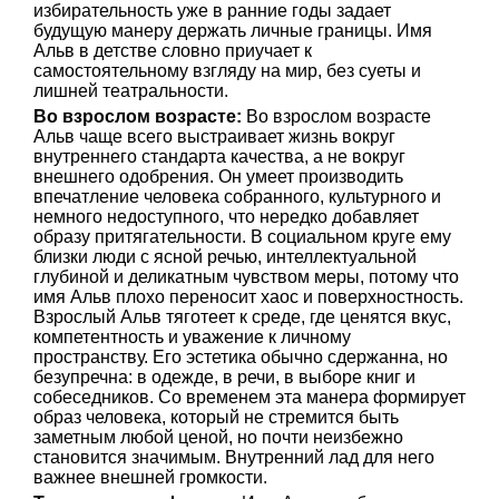
избирательность уже в ранние годы задает
будущую манеру держать личные границы. Имя
Альв в детстве словно приучает к
самостоятельному взгляду на мир, без суеты и
лишней театральности.
Во взрослом возрасте:
Во взрослом возрасте
Альв чаще всего выстраивает жизнь вокруг
внутреннего стандарта качества, а не вокруг
внешнего одобрения. Он умеет производить
впечатление человека собранного, культурного и
немного недоступного, что нередко добавляет
образу притягательности. В социальном круге ему
близки люди с ясной речью, интеллектуальной
глубиной и деликатным чувством меры, потому что
имя Альв плохо переносит хаос и поверхностность.
Взрослый Альв тяготеет к среде, где ценятся вкус,
компетентность и уважение к личному
пространству. Его эстетика обычно сдержанна, но
безупречна: в одежде, в речи, в выборе книг и
собеседников. Со временем эта манера формирует
образ человека, который не стремится быть
заметным любой ценой, но почти неизбежно
становится значимым. Внутренний лад для него
важнее внешней громкости.