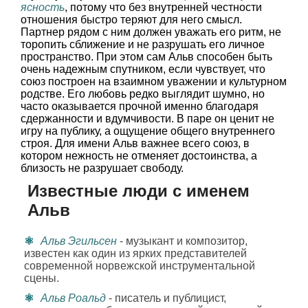
ясность
, потому что без внутренней честности
отношения быстро теряют для него смысл.
Партнер рядом с ним должен уважать его ритм, не
торопить сближение и не разрушать его личное
пространство. При этом сам Альв способен быть
очень надежным спутником, если чувствует, что
союз построен на взаимном уважении и культурном
родстве. Его любовь редко выглядит шумно, но
часто оказывается прочной именно благодаря
сдержанности и вдумчивости. В паре он ценит не
игру на публику, а ощущение общего внутреннего
строя. Для имени Альв важнее всего союз, в
котором нежность не отменяет достоинства, а
близость не разрушает свободу.
Известные люди с именем
Альв
Альв Эгильсен
- музыкант и композитор,
известен как один из ярких представителей
современной норвежской инструментальной
сцены.
Альв Роальд
- писатель и публицист,