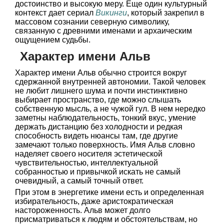
достоинство и высокую меру. Еще один культурный
контекст дает сериал
Викинги
, который закрепил в
массовом сознании северную символику,
связанную с древними именами и архаическим
ощущением судьбы.
Характер имени Альв
Характер имени Альв обычно строится вокруг
сдержанной внутренней автономии. Такой человек
не любит лишнего шума и почти инстинктивно
выбирает пространство, где можно слышать
собственную мысль, а не чужой гул. В нем нередко
заметны наблюдательность, тонкий вкус, умение
держать дистанцию без холодности и редкая
способность видеть нюансы там, где другие
замечают только поверхность. Имя Альв словно
наделяет своего носителя эстетической
чувствительностью, интеллектуальной
собранностью и привычкой искать не самый
очевидный, а самый точный ответ.
При этом в энергетике имени есть и определенная
избирательность, даже аристократическая
настороженность. Альв может долго
присматриваться к людям и обстоятельствам, но