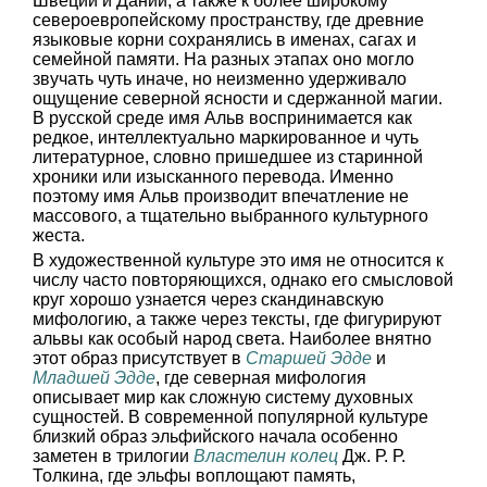
Швеции и Дании, а также к более широкому
североевропейскому пространству, где древние
языковые корни сохранялись в именах, сагах и
семейной памяти. На разных этапах оно могло
звучать чуть иначе, но неизменно удерживало
ощущение северной ясности и сдержанной магии.
В русской среде имя Альв воспринимается как
редкое, интеллектуально маркированное и чуть
литературное, словно пришедшее из старинной
хроники или изысканного перевода. Именно
поэтому имя Альв производит впечатление не
массового, а тщательно выбранного культурного
жеста.
В художественной культуре это имя не относится к
числу часто повторяющихся, однако его смысловой
круг хорошо узнается через скандинавскую
мифологию, а также через тексты, где фигурируют
альвы как особый народ света. Наиболее внятно
этот образ присутствует в
Старшей Эдде
и
Младшей Эдде
, где северная мифология
описывает мир как сложную систему духовных
сущностей. В современной популярной культуре
близкий образ эльфийского начала особенно
заметен в трилогии
Властелин колец
Дж. Р. Р.
Толкина, где эльфы воплощают память,