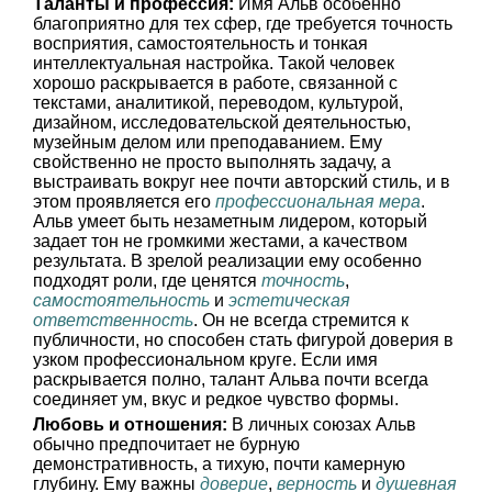
Таланты и профессия:
Имя Альв особенно
благоприятно для тех сфер, где требуется точность
восприятия, самостоятельность и тонкая
интеллектуальная настройка. Такой человек
хорошо раскрывается в работе, связанной с
текстами, аналитикой, переводом, культурой,
дизайном, исследовательской деятельностью,
музейным делом или преподаванием. Ему
свойственно не просто выполнять задачу, а
выстраивать вокруг нее почти авторский стиль, и в
этом проявляется его
профессиональная мера
.
Альв умеет быть незаметным лидером, который
задает тон не громкими жестами, а качеством
результата. В зрелой реализации ему особенно
подходят роли, где ценятся
точность
,
самостоятельность
и
эстетическая
ответственность
. Он не всегда стремится к
публичности, но способен стать фигурой доверия в
узком профессиональном круге. Если имя
раскрывается полно, талант Альва почти всегда
соединяет ум, вкус и редкое чувство формы.
Любовь и отношения:
В личных союзах Альв
обычно предпочитает не бурную
демонстративность, а тихую, почти камерную
глубину. Ему важны
доверие
,
верность
и
душевная