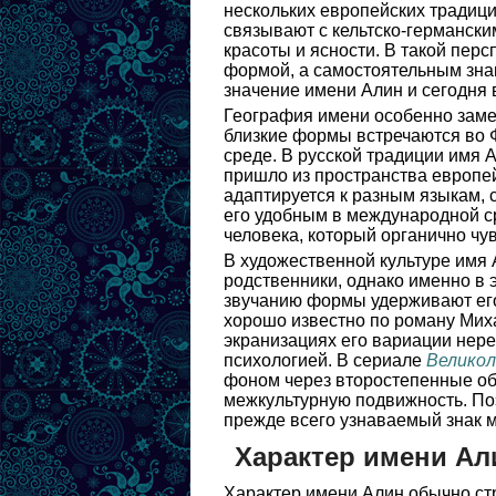
нескольких европейских традиций
связывают с кельтско-германским
красоты и ясности. В такой пер
формой, а самостоятельным зна
значение имени Алин и сегодня 
География имени особенно заме
близкие формы встречаются во 
среде. В русской традиции имя 
пришло из пространства европей
адаптируется к разным языкам, 
его удобным в международной с
человека, который органично чу
В художественной культуре имя 
родственники, однако именно в 
звучанию формы удерживают его 
хорошо известно по роману Ми
экранизациях его вариации нере
психологией. В сериале
Великол
фоном через второстепенные об
межкультурную подвижность. Поэ
прежде всего узнаваемый знак м
Характер имени Ал
Характер имени Алин обычно стр