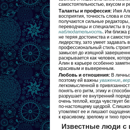
самостоятельностью, вкусом и р
Таланты и профессия:
Имя Али
восприятия, точность слова и с
получаются сильные редакторы, 
переводчицы и специалисты в г
наблюдательность
. Им близка 
не теряя достоинства и самосто
лидерству, зато умеет задавать 
профессиональный стиль строи
замысел до изящной завершенно
раскрывается как человек, котор
Алин в карьере особенно заметно
красивым и выверенным.
Любовь и отношения:
В личных
поэтому ей важны
уважение
,
ве
легкомысленной в привязанности
понять его ритм, этику и способ
разрушает ее внутренний порядо
очень теплой, когда чувствует бе
по-настоящему щедрой. Слишком
утомляют ее и лишают ощущения
к красивому, зрелому и тихо про
Известные люди с