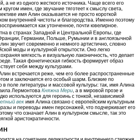
, а не из одного жесткого источника. Чаще всего его
 кругом имен, где звучание тяготеет к смыслу света,
спективе имя Алин оказывается не просто короткой
ком внутренней чистоты и благородства. Именно поэтому
воспринимается как утонченное, почти ювелирное.
тна в странах Западной и Центральной Европы, где
Франции, Германии, Польше, Румынии и в англоязычной
Алин звучит современно и немного артистично, словно
ской моды и культурной открытости. Оно легко
сохраняя мягкость и визуальную лаконичность, что делает
реде. Такая фонетическая гибкость формирует образ
вствует себя между культурами.
Алин встречается реже, чем его более распространенные
этом и заключается его особый шарм. Близкие по
в поле литературы и массовой культуры: так, имя Алина
хаила Лермонтова
Княжна Мери
, а в мировой прозе и
дко используются для героинь с тонкой, независимой
епный век
имя Алина связано с европейским культурным
разы и переводы имен персонажей, что подчеркивает его
тому что означает Алин в культурном смысле, так это
ягкой аристократичности.
ин
оится на сочетании деликатности и внутреннего стержня,