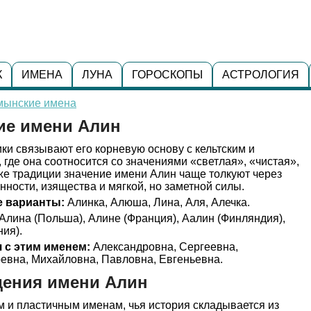
К
ИМЕНА
ЛУНА
ГОРОСКОПЫ
АСТРОЛОГИЯ
мынские имена
ие имени Алин
ки связывают его корневую основу с кельтским и
где она соотносится со значениями «светлая», «чистая»,
же традиции значение имени Алин чаще толкуют через
нности, изящества и мягкой, но заметной силы.
 варианты:
Алинка, Алюша, Лина, Аля, Алечка.
Алина (Польша), Алине (Франция), Аалин (Финляндия),
ния).
 с этим именем:
Александровна, Сергеевна,
евна, Михайловна, Павловна, Евгеньевна.
дения имени Алин
м и пластичным именам, чья история складывается из