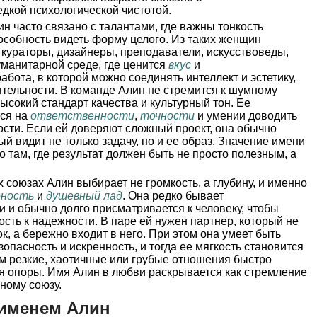
едкой психологической чистотой.
н часто связано с талантами, где важны тонкость
пособность видеть форму целого. Из таких женщин
кураторы, дизайнеры, преподаватели, искусствоведы,
уманитарной среде, где ценится
вкус
и
работа, в которой можно соединять интеллект и эстетику,
ятельности. В команде Алин не стремится к шумному
высокий стандарт качества и культурный тон. Ее
тся на
ответственности
,
точности
и умении доводить
сти. Если ей доверяют сложный проект, она обычно
ый видит не только задачу, но и ее образ. Значение имени
 там, где результат должен быть не просто полезным, а
 союзах Алин выбирает не громкость, а глубину, и именно
рность
и
душевный лад
. Она редко бывает
 и обычно долго присматривается к человеку, чтобы
ность к надежности. В паре ей нужен партнер, который не
к, а бережно входит в него. При этом она умеет быть
зопасность и искренность, и тогда ее мягкость становится
 резкие, хаотичные или грубые отношения быстро
 опоры. Имя Алин в любви раскрывается как стремление
чному союзу.
 именем Алин