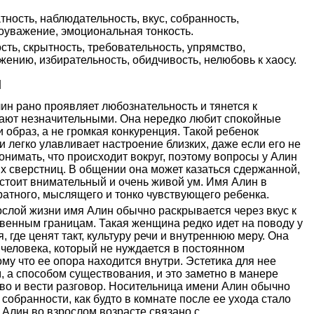
тность, наблюдательность, вкус, собранность,
оуважение, эмоциональная тонкость.
ть, скрытность, требовательность, упрямство,
жению, избирательность, обидчивость, нелюбовь к хаосу.
н
ин рано проявляет любознательность и тянется к
тают незначительными. Она нередко любит спокойные
и образ, а не громкая конкуренция. Такой ребенок
и легко улавливает настроение близких, даже если его не
нимать, что происходит вокруг, поэтому вопросы у Алин
х сверстниц. В общении она может казаться сдержанной,
 стоит внимательный и очень живой ум. Имя Алин в
уратного, мыслящего и тонко чувствующего ребенка.
слой жизни имя Алин обычно раскрывается через вкус к
венным границам. Такая женщина редко идет на поводу у
, где ценят такт, культуру речи и внутреннюю меру. Она
человека, который не нуждается в постоянном
му что ее опора находится внутри. Эстетика для нее
, а способом существования, и это заметно в манере
во и вести разговор. Носительница имени Алин обычно
собранности, как будто в комнате после ее ухода стало
 Алин во взрослом возрасте связано с