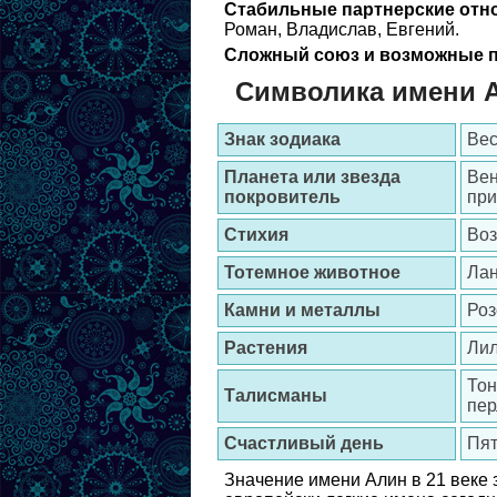
Стабильные партнерские отн
Роман, Владислав, Евгений.
Сложный союз и возможные п
Символика имени 
Знак зодиака
Вес
Планета или звезда
Вен
покровитель
при
Стихия
Воз
Тотемное животное
Ла
Камни и металлы
Роз
Растения
Лил
Тон
Талисманы
пер
Счастливый день
Пя
Значение имени Алин в 21 веке 