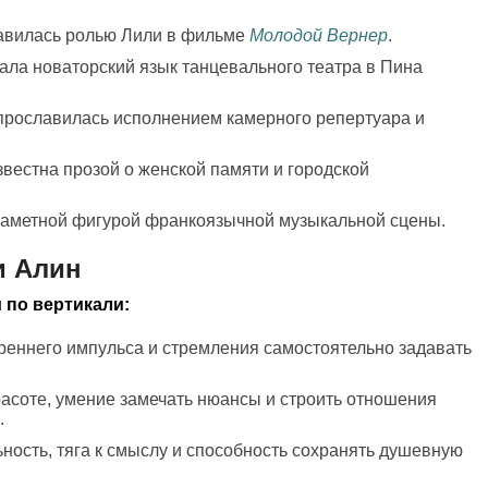
лавилась ролью Лили в фильме
Молодой Вернер
.
дала новаторский язык танцевального театра в Пина
 прославилась исполнением камерного репертуара и
звестна прозой о женской памяти и городской
 заметной фигурой франкоязычной музыкальной сцены.
и Алин
 по вертикали:
треннего импульса и стремления самостоятельно задавать
красоте, умение замечать нюансы и строить отношения
.
ьность, тяга к смыслу и способность сохранять душевную