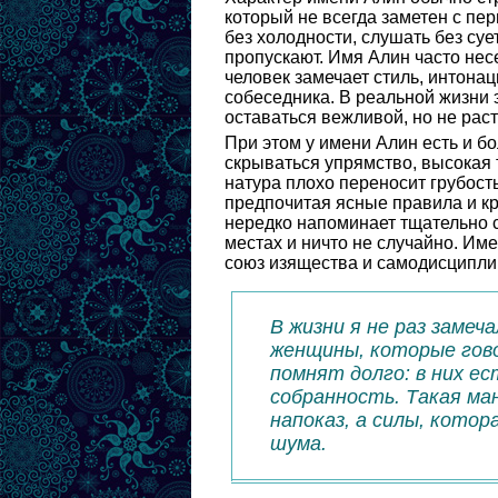
который не всегда заметен с пе
без холодности, слушать без су
пропускают. Имя Алин часто несе
человек замечает стиль, интона
собеседника. В реальной жизни 
оставаться вежливой, но не рас
При этом у имени Алин есть и б
скрываться упрямство, высокая 
натура плохо переносит грубост
предпочитая ясные правила и к
нередко напоминает тщательно с
местах и ничто не случайно. Им
союз изящества и самодисципли
В жизни я не раз замеч
женщины, которые гово
помнят долго: в них е
собранность. Такая ма
напоказ, а силы, котор
шума.