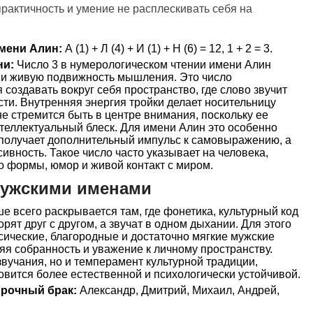
практичность и умение не расплескивать себя на
мени Алин:
А (1) + Л (4) + И (1) + Н (6) = 12, 1 + 2 = 3.
ни:
Число 3 в нумерологическом чтении имени Алин
м и живую подвижность мышления. Это число
 создавать вокруг себя пространство, где слово звучит
сти. Внутренняя энергия тройки делает носительницу
не стремится быть в центре внимания, поскольку ее
нтеллектуальный блеск. Для имени Алин это особенно
 получает дополнительный импульс к самовыражению, а
ивность. Такое число часто указывает на человека,
о формы, юмор и живой контакт с миром.
мужскими именами
 всего раскрывается там, где фонетика, культурный код
орят друг с другом, а звучат в одном дыхании. Для этого
ические, благородные и достаточно мягкие мужские
яя собранность и уважение к личному пространству.
звучания, но и темперамент культурной традиции,
вится более естественной и психологически устойчивой.
прочный брак:
Александр, Дмитрий, Михаил, Андрей,