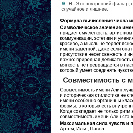
Н
- Это внутренний фильтр, 
случайное и лишнее.
Формула вычисления числа и
Символическое значение име
придает ему легкость, артистиз
коммуникации, эстетики и умения
красиво, а мысль не теряет ясно
имени заметной, даже если она 
присутствие несет свежесть и и
важно: природная деликатность
мягкость не превращается в пасс
который умеет соединять чувств
Совместимость с 
Совместимость имени Алин лучше
и историческая стилистика не сп
имени особенно органичны класс
формы, в которых есть внутренн
Когда совпадает не только ритм 
совместимость имени Алин стано
Максимальная сила чувств и 
Артем, Илья, Павел.