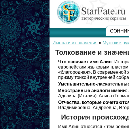
СОННИ
Имена и их значения
»
Мужские ру
Толкование и значен
Что означает имя Алин:
Истори
европейским языковым пластом, 
«благородная». В современной 
призму тонкой внутренней собра
Уменьшительно-ласкательные
Иностранные аналоги имени:
Аделина (Италия), Алиса (Герма
Отчества, которые сочетаются
Владимировна, Андреевна, Игор
История происхож
Имя Алин относится к тем редки