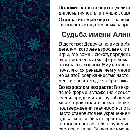
Положительные черты:
делика
дипломатичность, интуиция, сам
Отрицательные черты:
ранимос
склонность к внутреннему напря
Судьба имени Али
В детстве:
Девочка по имени Ал
деталям, которые взрослые счи
игры, где важны сюжет, порядок 
чувствителен к атмосфере дома 
называют словами. Ему важно по
появляются раньше, чем у многи
но за этой сдержанностью часто
детстве нередко дает образ акк
Во взрослом возрасте:
Во взро
ясной форме и уважение к собст
суеты, предпочитая круг общения
может производить впечатление 
подтверждении значимости, пото
часто становится не украшением
одеваться, выбирать пространст
оставляет после себя ощущение 
светлее и тише. Значение имени