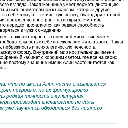
рвого взгляда. Такая женщина умеет держать дистанцию
еты и быть внимательной к нюансам, которые другие
т в себе тонкую эстетическую оптику, благодаря которой
ции, настроение пространства и скрытые мотивы
это нередко проявляется как редкая способность
творяться в чужих ожиданиях.
олее сложная сторона: за внешней мягкостью может
требовательность к себе и нежелание жить в хаосе. Такая
ь, небрежность и психологическую неясность,
расивую форму. Внутренний мир носительницы имени
обранный кабинет с хорошим светом, где все на своих
енно поэтому значение имени Алин часто читается как
ны.
ала, что по имени Алин часто оказываются
рят негромко, но их формулировки
сть редкая точность и культурная
нера производит впечатление не силы
ая уже научилась обходиться без лишнего