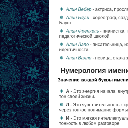
Алин Вебер
- актриса, прос
Алин Бауш
- хореограф, соз
Бауш.
Алин Френкель
- пианистка,
педагогической школой.
Алин Лапо
- писательница, и
идентичности.
Алин Валли
- певица, стала
Нумерология имен
Значение каждой буквы имени
А
- Это энергия начала, вну
тон своей жизни.
Л
- Это чувствительность к 
через тонкое понимание формы
И
- Это мягкая интеллектуал
тонкость в любом разговоре.