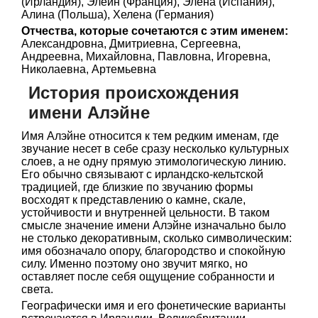
(Ирландия), Элейн (Франция), Элена (Испания),
Алина (Польша), Хелена (Германия)
Отчества, которые сочетаются с этим именем:
Александровна, Дмитриевна, Сергеевна,
Андреевна, Михайловна, Павловна, Игоревна,
Николаевна, Артемьевна
История происхождения
имени Алэйне
Имя Алэйне относится к тем редким именам, где
звучание несет в себе сразу несколько культурных
слоев, а не одну прямую этимологическую линию.
Его обычно связывают с ирландско-кельтской
традицией, где близкие по звучанию формы
восходят к представлению о камне, скале,
устойчивости и внутренней цельности. В таком
смысле значение имени Алэйне изначально было
не столько декоративным, сколько символическим:
имя обозначало опору, благородство и спокойную
силу. Именно поэтому оно звучит мягко, но
оставляет после себя ощущение собранности и
света.
Географически имя и его фонетические варианты