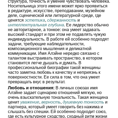
структура, точность и умение чувствовать человека.
Носительница этого имени может ярко проявиться
в редактуре, искусстве, преподавании, музейном
деле, сценической или литературной среде, где
ценятся
эстетика
,
сдержанность
и
интеллектуальная глубина
. Ее лидерство обычно
не авторитарное, а тонкое: она умеет задавать
высокий стандарт и при этом не подавлять чужую
индивидуальность. В работе ей особенно подходят
задачи, требующие наблюдательности,
композиционного мышления и деликатной
коммуникации. Имя Алэйне нередко связано с
талантом выстраивать пространство, в котором
становится легче дышать и думать. В
профессиональной биографии такой женщины
часто заметна любовь к качеству и неприязнь к
поверхностности. Ее сила в том, что она умеет
превращать вкус в результат.
Любовь и отношения:
В личных союзах имя
Алэйне задает сценарию отношений мягкую, но
очень взыскательную тональность. Такая женщина
ценит
уважение
,
верность
,
душевную тонкость
и
партнера, который умеет говорить без нажима и
слышать без спешки. Ей особенно подходит союз,
где есть культурное сходство, сходный ритм жизни