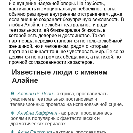
и ощущение надежной опоры. На грубость,
хаотичность и эмоциональную небрежность она
обычно реагирует внутренним отстранением, даже
если внешне сохраняет безупречную вежливость. В
любви Алэйне не любит театральности ради
театральности, ей ближе зрелая близость, в
которой есть доверие и достоинство. Такая
партнерша нередко становится не только любимой
женщиной, но и человеком, рядом с которым
партнер начинает тоньше чувствовать мир. Ее союз
держится не на громких обещаниях, а на тихой, но
прочной согласованности характеров.
Известные люди с именем
Алэйне
Алэнни де Леон
- актриса, прославилась
участием в театральных постановках и
телевизионных проектах на испаноязычной сцене.
Алэйна Хаффман
- актриса, прославилась
ролями в популярных фантастических и
драматических сериалах.
Алин Гриффит
- актриса, прославилась