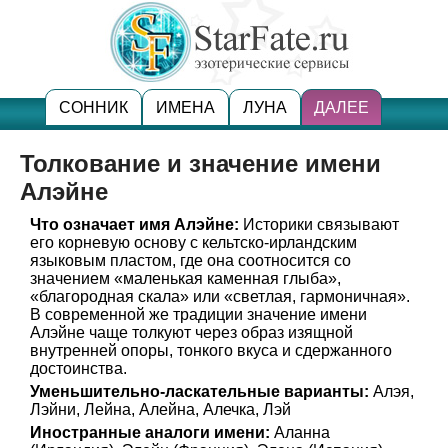
СОННИК
ИМЕНА
ЛУНА
ДАЛЕЕ
Толкование и значение имени
Алэйне
Что означает имя Алэйне:
Историки связывают
его корневую основу с кельтско-ирландским
языковым пластом, где она соотносится со
значением «маленькая каменная глыба»,
«благородная скала» или «светлая, гармоничная».
В современной же традиции значение имени
Алэйне чаще толкуют через образ изящной
внутренней опоры, тонкого вкуса и сдержанного
достоинства.
Уменьшительно-ласкательные варианты:
Алэя,
Лэйни, Лейна, Алейна, Алечка, Лэй
Иностранные аналоги имени:
Аланна