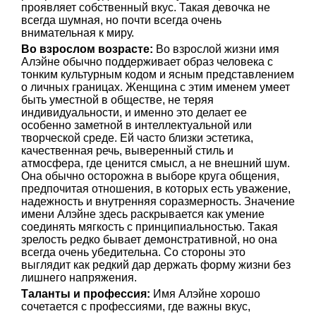
проявляет собственный вкус. Такая девочка не
всегда шумная, но почти всегда очень
внимательная к миру.
Во взрослом возрасте:
Во взрослой жизни имя
Алэйне обычно поддерживает образ человека с
тонким культурным кодом и ясным представлением
о личных границах. Женщина с этим именем умеет
быть уместной в обществе, не теряя
индивидуальности, и именно это делает ее
особенно заметной в интеллектуальной или
творческой среде. Ей часто близки эстетика,
качественная речь, выверенный стиль и
атмосфера, где ценится смысл, а не внешний шум.
Она обычно осторожна в выборе круга общения,
предпочитая отношения, в которых есть уважение,
надежность и внутренняя соразмерность. Значение
имени Алэйне здесь раскрывается как умение
соединять мягкость с принципиальностью. Такая
зрелость редко бывает демонстративной, но она
всегда очень убедительна. Со стороны это
выглядит как редкий дар держать форму жизни без
лишнего напряжения.
Таланты и профессия:
Имя Алэйне хорошо
сочетается с профессиями, где важны вкус,