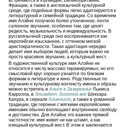
встречаются в Ирландии, Великобритании,
Франции, а также в англоязычной культурной
среде, где подобные формы легко адаптируются к
литературной и семейной традиции. Со временем
имя Алэйне получило более утонченное, почти
салонное звучание, особенно там, где ценят
редкость, музыкальность и индивидуальность. В
русскоязычной среде оно воспринимается как
европейски изысканное, с оттенком мягкой
аристократичности. Такая адаптация нередко
делает имя выбором людей, которым важно не
просто красивое звучание, а культурный жест.
В художественной культуре имя Алэйне не
относится к числу массово тиражируемых, но его
смысловой круг хорошо узнается по близким
формам в литературе и кино. Родственные по
звучанию и культурному контексту имена и образы
можно встретить в
Алисе в Зазеркалье
Льюиса
Кэрролла, в
Элизабет: Золотой век
Шекхара
Капура, в сериале
Алиенист
, а также в романной
традиции, где героини с мягкими европейскими
именами обычно воплощают внутреннюю свободу
и достоинство. Для Алэйне это важнее прямой
частотности: имя живет не как штамп, а как
изящный культурный жест. В этом и заключается