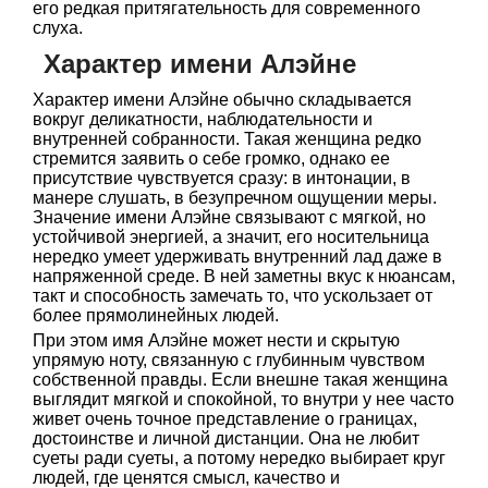
его редкая притягательность для современного
слуха.
Характер имени Алэйне
Характер имени Алэйне обычно складывается
вокруг деликатности, наблюдательности и
внутренней собранности. Такая женщина редко
стремится заявить о себе громко, однако ее
присутствие чувствуется сразу: в интонации, в
манере слушать, в безупречном ощущении меры.
Значение имени Алэйне связывают с мягкой, но
устойчивой энергией, а значит, его носительница
нередко умеет удерживать внутренний лад даже в
напряженной среде. В ней заметны вкус к нюансам,
такт и способность замечать то, что ускользает от
более прямолинейных людей.
При этом имя Алэйне может нести и скрытую
упрямую ноту, связанную с глубинным чувством
собственной правды. Если внешне такая женщина
выглядит мягкой и спокойной, то внутри у нее часто
живет очень точное представление о границах,
достоинстве и личной дистанции. Она не любит
суеты ради суеты, а потому нередко выбирает круг
людей, где ценятся смысл, качество и