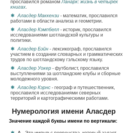
прославился романом
Ланарк: жизнь в четырех
книгах
.
Аласдер Маккензи
- математик, прославился
работами в области анализа и геометрии.
Аласдер Кэмпбелл
- историк, прославился
исследованиями шотландской культуры и
политики.
Аласдер Бэйн
- лексикограф, прославился
участием в создании словарных и грамматических
трудов по шотландскому гэльскому языку.
Аласдер Уокер
- футболист, прославился
выступлениями за шотландские клубы и сборные
молодежного уровня.
Аласдер Кэрнс
- географ и путешественник,
прославился исследованиями северных
территорий и картографическими работами.
Нумерология имени Аласдер
Значение каждой буквы имени по вертикали:
А
- Это импульс первенства, который задает