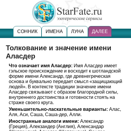
СОННИК
ИМЕНА
ЛУНА
ДАЛЕЕ
Толкование и значение имени
Аласдер
Что означает имя Аласдер:
Имя Аласдер имеет
гэльское происхождение и восходит к шотландской
форме имени Александр, где древнегреческая
основа
и
буквально передает смысл «защищающий
людей». В контексте традиции значение имени
Аласдер связывают с образом благородной силы,
внутреннего достоинства и готовности стоять на
страже своего круга.
Уменьшительно-ласкательные варианты:
Алас,
Аля, Аси, Саша, Саша-дер, Алли.
Иностранные аналоги имени:
Александр
(Греция), Алекзандер (Англия), Аленсандар