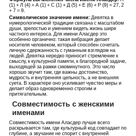
(1) + Л (4) + А (1) + С (1) + Д (5) + Е (6) + Р (9) = 27, 2
+ 7 = 9.
Символическое значение имени:
Девятка в
нумерологической традиции связана с масштабом
души, зрелостью и умением видеть жизнь шире
частного интереса. Для имени Аласдер это
особенно органично: такая вибрация делает
носителя человеком, который способен сочетать
личную сдержанность с гуманным взглядом на
людей. Девятка нередко приносит стремление к
смыслу, к культурной памяти, к благородной задаче,
выходящей за рамки сиюминутного. Это число
хорошо звучит там, где важны достоинство,
мудрость и внутренняя цельность, а не внешняя
суета. В характере оно усиливает чувство меры и
делает образ одновременно строгим и
притягательным.
Совместимость с женскими
именами
Совместимость имени Аласдер лучше всего
раскрывается там, где культурный код совпадает по
глубине, а звучание не спорит с внутренней