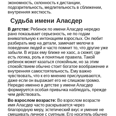
экономность, склонность к дистанции,
подозрительность, медлительность в сближении,
внутренняя жесткость.
Судьба имени Аласдер
В детстве:
Ребенок по имени Аласдер нередко
рано показывает серьезность, не по годам
внимательную к интонациям взрослых. Он любит
разбирать мир на детали, замечает мелочи в
поведении людей и часто помнит то, что другие уже
забыли. В играх ему ближе не хаос, а сюжет, где
есть логика, роль и понятные правила. Такой
ребенок может казаться спокойным, но за этим
спокойствием обычно стоит богатое воображение и
внутренняя самостоятельность. Ему важно
чувствовать, что к его мнению прислушиваются,
даже если он выражает его не слишком громко.
Нередко именно в детстве у имени Аласдер
формируется особая привычка наблюдать, прежде
чем действовать.
Во взрослом возрасте:
Во взрослом возрасте
имя Аласдер часто раскрывается через
благородную меру, эстетический вкус и умение не
смешивать личное с суетным. Его носитель обычно