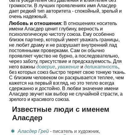
быть убедителен без давления и влиятелен без
громкости. В лучших проявлениях имя Аласдер
дает редкий тип авторитета - спокойный, зрелый и
очень надежный.
Любовь и отношения:
В отношениях носитель
имени Аласдер ценит глубину, верность и
психологическую чистоту союза. Ему особенно
близок партнер, который умеет уважать границы,
не любит драму и не разрушает внутренний лад
постоянными проверками. Сам он обычно
проявляет чувство не бурно, а последовательно,
через заботу, присутствие и предсказуемость. Для
него важны
доверие
,
уважение
и
деликатность
,
без которых союз быстро теряет свою тонкую ткань.
С близким человеком он раскрывается теплее, чем
кажется на первый взгляд, но это тепло всегда
сдержанно и достойно. В любви значение имени
Аласдер звучит как выбор не случайной страсти, а
зрелого и красивого союза.
Известные люди с именем
Аласдер
Аласдер Грей
- писатель и художник,