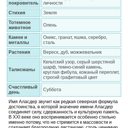
покровитель
личности
Стихия
Земля
Тотемное
Олень
животное
Камни и
Оникс, гранат, яшма, серебро,
металлы
сталь
Растения
Вереск, дуб, можжевельник
Кельтский узор, серый шерстяной
шарф, темно-синий камень,
Талисманы
круглая фибула, кожаный переплет,
строгий графитовый цвет
Счастливый
Суббота
день
Имя Аласдер звучит как редкая северная формула
достоинства, в которой значение имени Аласдер
соединяет силу, сдержанность и культурную память.
В XXI веке оно воспринимается особенно стильно
именно потому, что не стремится к массовости и
сохраняет благородную дистанцию, столь ценимую