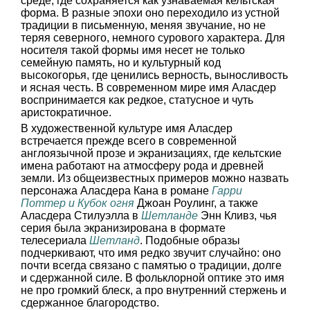
среде, где сохраняется как узнаваемая кельтская
форма. В разные эпохи оно переходило из устной
традиции в письменную, меняя звучание, но не
теряя северного, немного сурового характера. Для
носителя такой формы имя несет не только
семейную память, но и культурный код
высокогорья, где ценились верность, выносливость
и ясная честь. В современном мире имя Аласдер
воспринимается как редкое, статусное и чуть
аристократичное.
В художественной культуре имя Аласдер
встречается прежде всего в современной
англоязычной прозе и экранизациях, где кельтские
имена работают на атмосферу рода и древней
земли. Из общеизвестных примеров можно назвать
персонажа Аласдера Кана в романе
Гарри
Поттер и Кубок огня
Джоан Роулинг, а также
Аласдера Стилуэлла в
Шетланде
Энн Кливз, чья
серия была экранизирована в формате
телесериала
Шетланд
. Подобные образы
подчеркивают, что имя редко звучит случайно: оно
почти всегда связано с памятью о традиции, долге
и сдержанной силе. В фольклорной оптике это имя
не про громкий блеск, а про внутренний стержень и
сдержанное благородство.