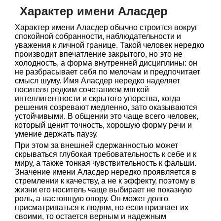
Характер имени Аласдер
Характер имени Аласдер обычно строится вокруг
спокойной собранности, наблюдательности и
уважения к личной границе. Такой человек нередко
производит впечатление закрытого, но это не
холодность, а форма внутренней дисциплины: он
не разбрасывает себя по мелочам и предпочитает
смысл шуму. Имя Аласдер нередко наделяет
носителя редким сочетанием мягкой
интеллигентности и скрытого упорства, когда
решения созревают медленно, зато оказываются
устойчивыми. В общении это чаще всего человек,
который ценит точность, хорошую форму речи и
умение держать паузу.
При этом за внешней сдержанностью может
скрываться глубокая требовательность к себе и к
миру, а также тонкая чувствительность к фальши.
Значение имени Аласдер нередко проявляется в
стремлении к качеству, а не к эффекту, поэтому в
жизни его носитель чаще выбирает не показную
роль, а настоящую опору. Он может долго
присматриваться к людям, но если признает их
своими, то остается верным и надежным