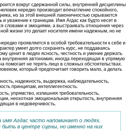
троится вокруг сдержанной силы, внутренней дисциплины
 человек нередко производит впечатление спокойного,
ника, но за этой внешней лаконичностью скрываются
 и уважение к границам. Имя Агдас как будто несет в
ся словами и эмоциями, а выстраивать отношения через
вной жизни это делает носителя имени надежным, но не
нередко проявляется в особой требовательности к себе и
арактер умеет долго сохранять курс, не поддаваясь
му ценит в людях ясность, честность и умение держать
на внутренняя автономия, иногда переходящая в упрямую
на помогает не терять лицо в сложных обстоятельствах.
ловеком, который предпочитает говорить мало, а делать
ность, надежность, выдержка, наблюдательность,
ность принципам, интеллигентность.
сть, упрямство, излишняя требовательность,
анции, неохотная эмоциональная открытость, внутренняя
одящая в недоверчивость.
 имя Агдас часто напоминает о людях,
быть в центре сцены, но именно на них