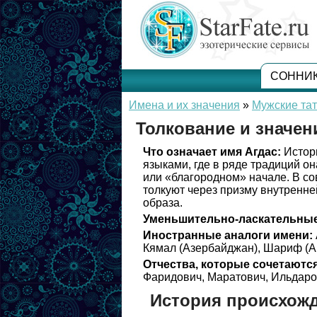
СОННИ
Имена и их значения
»
Мужские та
Толкование и значен
Что означает имя Агдас:
Истори
языками, где в ряде традиций о
или «благородном» начале. В с
толкуют через призму внутренне
образа.
Уменьшительно-ласкательные
Иностранные аналоги имени:
Кямал (Азербайджан), Шариф (А
Отчества, которые сочетаются
Фаридович, Маратович, Ильдаро
История происхожд