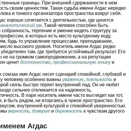
ственные границы. При внешней сдержанности в нем
ость своим ценностям. Такая судьба имени Агдас нередко
лова и тонкого организатора пространства вокруг себя.
ас хорошо сочетается с деятельностью, где ценятся
и
аналитический ум
. Такой человек способен быть
 собранность, терпение и умение видеть структуру за
рофессии, в которых есть место культурному коду,
ям, будь то управление процессами, преподавание,
месло высокого уровня. Носитель имени Агдас редко
 убедителен там, где требуется устойчивый результат. Его
н не на громком самопродвижении, а на репутации
 он ценит
достоинство
,
профессиональную этику
и
 союзах имя Агдас несет сценарий спокойной, глубокой и
му человеку особенно важны
уважение
,
лояльность
и
орой связь быстро теряет внутренний лад. Он не любит
раздо сильнее откликается на надежность,
тичность. В паре носитель имени часто выглядит как тот,
, и быть рядом, не вторгаясь в чужое пространство. Его
вкусом, внутренней культурой и спокойной уверенностью.
чимы
верность
,
доверие
и
бережность
к чувствам другого
именем Агдас