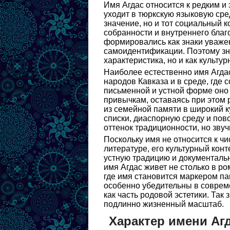
Имя Агдас относится к редким и
уходит в тюркскую языковую сре
значение, но и тот социальный 
собранности и внутреннего благ
формировались как знаки уважен
самоидентификации. Поэтому зна
характеристика, но и как культу
Наиболее естественно имя Агда
народов Кавказа и в среде, где
письменной и устной форме оно
привычкам, оставаясь при этом 
из семейной памяти в широкий 
списки, диаспорную среду и пов
оттенок традиционности, но зву
Поскольку имя не относится к 
литературе, его культурный конт
устную традицию и документаль
имя Агдас живет не столько в ро
где имя становится маркером п
особенно убедительны в соврем
как часть родовой эстетики. Так
подлинно жизненный масштаб.
Характер имени Аг