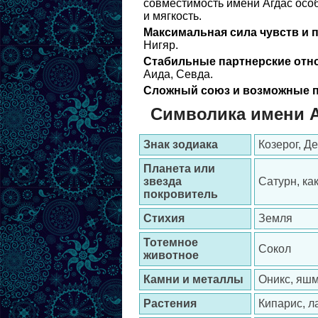
совместимость имени Агдас осо
и мягкость.
Максимальная сила чувств и 
Нигяр.
Стабильные партнерские отн
Аида, Севда.
Сложный союз и возможные п
Символика имени А
Знак зодиака
Козерог, Д
Планета или
звезда
Сатурн, ка
покровитель
Стихия
Земля
Тотемное
Сокол
животное
Камни и металлы
Оникс, яшма
Растения
Кипарис, л