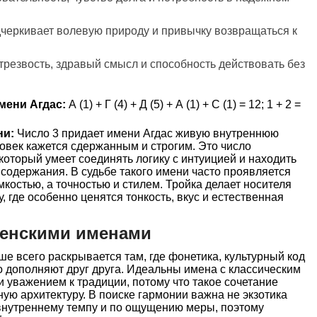
дчеркивает волевую природу и привычку возвращаться к
трезвость, здравый смысл и способность действовать без
мени Агдас:
А (1) + Г (4) + Д (5) + А (1) + С (1) = 12; 1 + 2 =
ни:
Число 3 придает имени Агдас живую внутреннюю
овек кажется сдержанным и строгим. Это число
 который умеет соединять логику с интуицией и находить
содержания. В судьбе такого имени часто проявляется
костью, а точностью и стилем. Тройка делает носителя
, где особенно ценятся тонкость, вкус и естественная
женскими именами
е всего раскрывается там, где фонетика, культурный код
ко дополняют друг друга. Идеальны имена с классическим
и уважением к традиции, потому что такое сочетание
ую архитектуру. В поиске гармонии важна не экзотика
 внутреннему темпу и по ощущению меры, поэтому