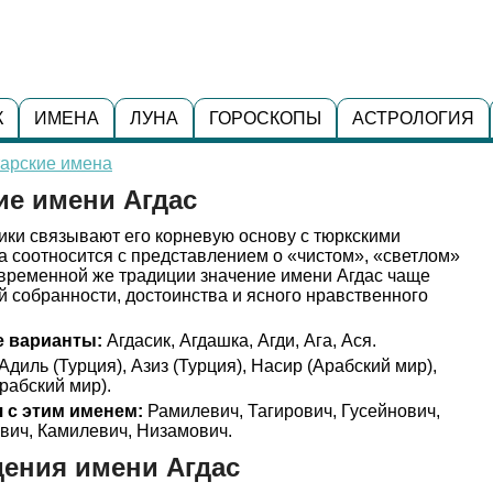
К
ИМЕНА
ЛУНА
ГОРОСКОПЫ
АСТРОЛОГИЯ
тарские имена
ие имени Агдас
ки связывают его корневую основу с тюркскими
на соотносится с представлением о «чистом», «светлом»
овременной же традиции значение имени Агдас чаще
й собранности, достоинства и ясного нравственного
 варианты:
Агдасик, Агдашка, Агди, Ага, Ася.
Адиль (Турция), Азиз (Турция), Насир (Арабский мир),
рабский мир).
 с этим именем:
Рамилевич, Тагирович, Гусейнович,
вич, Камилевич, Низамович.
ения имени Агдас