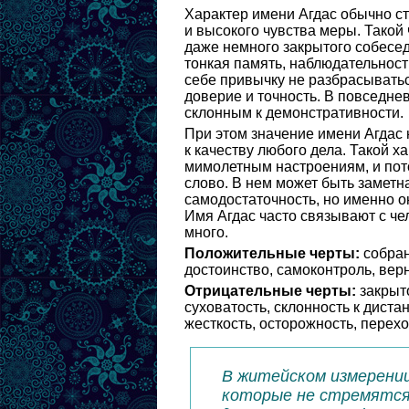
Характер имени Агдас обычно с
и высокого чувства меры. Такой
даже немного закрытого собесед
тонкая память, наблюдательность
себе привычку не разбрасывать
доверие и точность. В повседне
склонным к демонстративности.
При этом значение имени Агдас 
к качеству любого дела. Такой х
мимолетным настроениям, и пото
слово. В нем может быть замет
самодостаточность, но именно о
Имя Агдас часто связывают с че
много.
Положительные черты:
собран
достоинство, самоконтроль, вер
Отрицательные черты:
закрыто
суховатость, склонность к дист
жесткость, осторожность, перех
В житейском измерении
которые не стремятся 