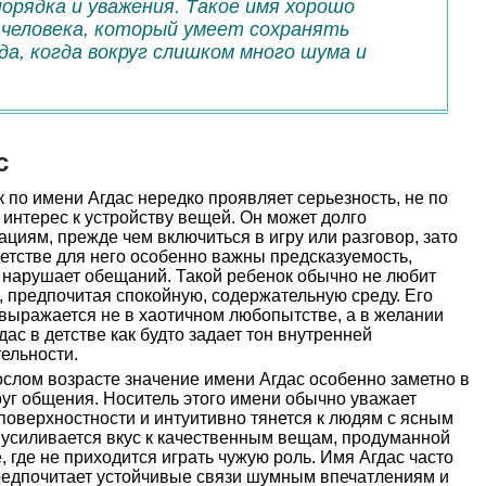
рядка и уважения. Такое имя хорошо
человека, который умеет сохранять
а, когда вокруг слишком много шума и
с
 по имени Агдас нередко проявляет серьезность, не по
 интерес к устройству вещей. Он может долго
ациям, прежде чем включиться в игру или разговор, зато
детстве для него особенно важны предсказуемость,
е нарушает обещаний. Такой ребенок обычно не любит
, предпочитая спокойную, содержательную среду. Его
выражается не в хаотичном любопытстве, а в желании
дас в детстве как будто задает тон внутренней
ельности.
слом возрасте значение имени Агдас особенно заметно в
уг общения. Носитель этого имени обычно уважает
 поверхностности и интуитивно тянется к людям с ясным
 усиливается вкус к качественным вещам, продуманной
е, где не приходится играть чужую роль. Имя Агдас часто
редпочитает устойчивые связи шумным впечатлениям и