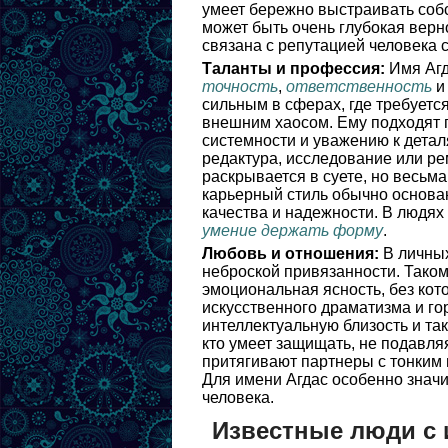
умеет бережно выстраивать соб
может быть очень глубокая верн
связана с репутацией человека с
Таланты и профессия:
Имя Агд
точность
,
ответственность
сильным в сферах, где требуется
внешним хаосом. Ему подходят п
системности и уважению к детал
редактура, исследование или ре
раскрывается в суете, но весьма
карьерный стиль обычно основа
качества и надежности. В людях
умение держать форму
.
Любовь и отношения:
В личных
неброской привязанности. Тако
эмоциональная ясность, без кот
искусственного драматизма и го
интеллектуальную близость и так
кто умеет защищать, не подавляя
притягивают партнеры с тонким 
Для имени Агдас особенно зна
человека.
Известные люди с 