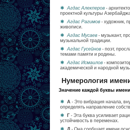
Агдас Алекперов
- архитект
проектной культуры Азербайдж
Агдас Рагимов
- художник, 
живописи.
Агдас Мусаев
- музыкант, п
музыкальной традиции.
Агдас Гусейнов
- поэт, прос
темами памяти и родины.
Агдас Исмаилов
- композито
академической и народной музы
Нумерология имени
Значение каждой буквы имени
А
- Это вибрация начала, в
определять направление собст
Г
- Эта буква усиливает раци
устойчивость в переменах.
Д
- Она сообщает имени осно