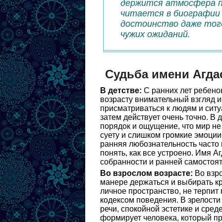
держится атмосфера по
читается в биографии 
достоинство даже тогд
чужих ожиданий.
Судьба имени Агда
В детстве:
С ранних лет ребенок
возрасту внимательный взгляд и
присматриваться к людям и ситу
затем действует очень точно. В 
порядок и ощущение, что мир н
суету и слишком громкие эмоции
ранняя любознательность часто 
понять, как все устроено. Имя Аг
собранности и ранней самостоят
Во взрослом возрасте:
Во взро
манере держаться и выбирать кр
личное пространство, не терпит
кодексом поведения. В зрелости
речи, спокойной эстетике и сред
формирует человека, который п