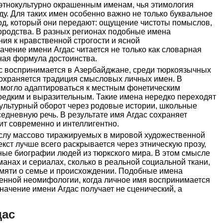
 этнокультурно окрашенным именам, чья этимология
ду. Для таких имен особенно важно не только буквальное
код, который они передают: ощущение чистоты помыслов,
ородства. В разных регионах подобные имена
ия к нравственной строгости и ясной
чение имени Агдас читается не только как словарная
рная формула достоинства.
с воспринимается в Азербайджане, среди тюркоязычных
 сохраняется традиция смысловых личных имен. В
 могло адаптироваться к местным фонетическим
редким и выразительным. Такие имена нередко переходят
культурный оборот через родовые истории, школьные
седневную речь. В результате имя Агдас сохраняет
чит современно и интеллигентно.
числу массово тиражируемых в мировой художественной
екст лучше всего раскрывается через этническую прозу,
ные биографии людей из тюркского мира. В этом смысле
манах и сериалах, сколько в реальной социальной ткани,
амяти о семье и происхождении. Подобные имена
енной неомифологии, когда личное имя воспринимается
 значение имени Агдас получает не сценический, а
дас