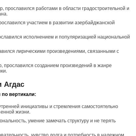
ор, прославился работами в области градостроительной и
ана.
прославился участием в развитии азербайджанской
рославился исполнением и популяризацией национальной
лавился лирическими произведениями, связанными с
р, прославился созданием произведений в жанре
ки.
 Агдас
 по вертикали:
нутренней инициативы и стремления самостоятельно
венной жизни.
ональность, умение замечать структуру и не терять
вательность, чувство долга и потребность в надежном