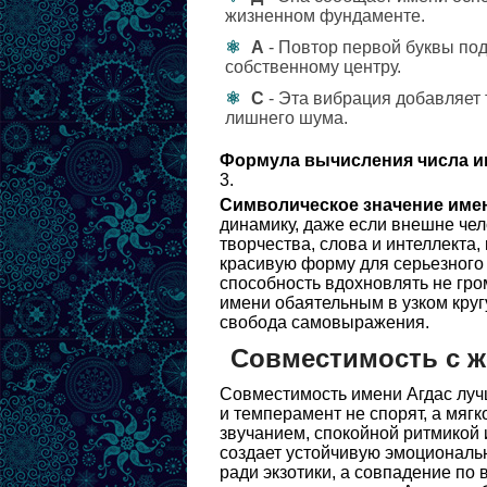
жизненном фундаменте.
А
- Повтор первой буквы по
собственному центру.
С
- Эта вибрация добавляет 
лишнего шума.
Формула вычисления числа и
3.
Символическое значение име
динамику, даже если внешне чел
творчества, слова и интеллекта,
красивую форму для серьезного 
способность вдохновлять не гром
имени обаятельным в узком кругу
свобода самовыражения.
Совместимость с 
Совместимость имени Агдас лучш
и темперамент не спорят, а мяг
звучанием, спокойной ритмикой 
создает устойчивую эмоциональн
ради экзотики, а совпадение по