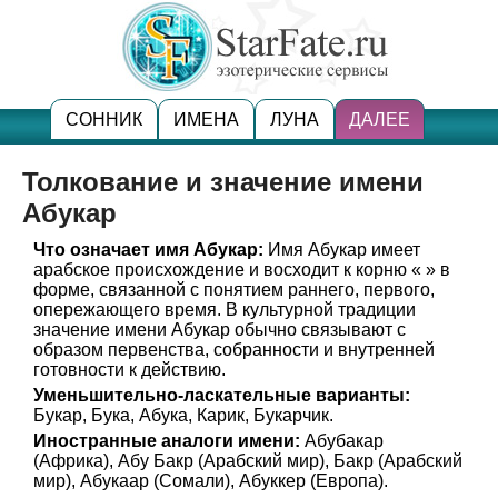
СОННИК
ИМЕНА
ЛУНА
ДАЛЕЕ
Толкование и значение имени
Абукар
Что означает имя Абукар:
Имя Абукар имеет
арабское происхождение и восходит к корню « » в
форме, связанной с понятием раннего, первого,
опережающего время. В культурной традиции
значение имени Абукар обычно связывают с
образом первенства, собранности и внутренней
готовности к действию.
Уменьшительно-ласкательные варианты:
Букар, Бука, Абука, Карик, Букарчик.
Иностранные аналоги имени:
Абубакар
(Африка), Абу Бакр (Арабский мир), Бакр (Арабский
мир), Абукаар (Сомали), Абуккер (Европа).