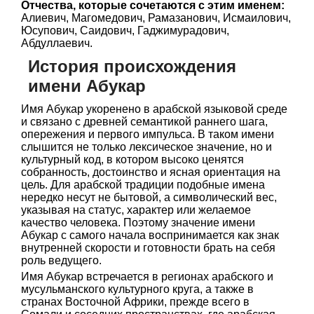
Отчества, которые сочетаются с этим именем:
Алиевич, Магомедович, Рамазанович, Исмаилович,
Юсупович, Саидович, Гаджимурадович,
Абдуллаевич.
История происхождения
имени Абукар
Имя Абукар укоренено в арабской языковой среде
и связано с древней семантикой раннего шага,
опережения и первого импульса. В таком имени
слышится не только лексическое значение, но и
культурный код, в котором высоко ценятся
собранность, достоинство и ясная ориентация на
цель. Для арабской традиции подобные имена
нередко несут не бытовой, а символический вес,
указывая на статус, характер или желаемое
качество человека. Поэтому значение имени
Абукар с самого начала воспринимается как знак
внутренней скорости и готовности брать на себя
роль ведущего.
Имя Абукар встречается в регионах арабского и
мусульманского культурного круга, а также в
странах Восточной Африки, прежде всего в