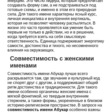
инерцию. Это число лидера, который предпочитает
создавать форму сам, а не подстраиваться под
готовые схемы, и именно в этом его природная
сила. Для такого имени характерны ясный курс,
личная инициатива и внутренняя вертикаль,
которая не позволяет человеку распыляться. В
жизни это часто проявляется как умение быть
первым не только в действии, но и в решении,
когда требуется взять на себя смысловую
ответственность. Единица подчеркивает энергетику
самости, достоинства и тихого, но несомненного
влияния на окружающих.
Совместимость с женскими
именами
Совместимость имени Абукар лучше всего
раскрывается там, где звучание и культурный код
не спорят друг с другом, а поддерживают общий
ритм достоинства и традиционности. Для такого
имени особенно органичны женские имена с
мягкой фонетикой, но твердым внутренним
стержнем, а также формы, укорененные в близком
историко-религиозном пространстве. В запросе на
совместимость имени Абукар
особенно важны