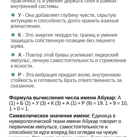
практичность и умение держать себя в рамках
внутренней системы.
У
- Она добавляет глубину чувств, скрытую
интуицию и способность долго хранить важные
впечатления.
К
- Это энергия твердости, границ и умения
защищать собственную позицию без лишнего
шума.
А
- Повтор этой буквы усиливает лидерский
импульс, личную самостоятельность и стремление
к ясности.
Р
- Эта вибрация придает волю, внутреннюю
стойкость и готовность брать ответственность за
сказанное.
Формула вычисления числа имени Абукар:
А
(1) + Б (2) + У (3) + К (3) + А (1) + Р (9) = 19. 1 + 9 = 10,
1 + 0 = 1.
Символическое значение имени:
Единица в
нумерологической ткани имени Абукар говорит о
первичном импульсе, самостоятельности и
способности идти вперед без оглядки на чужую