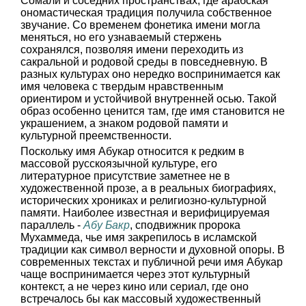
Сомали и соседних пространствах, где арабская
ономастическая традиция получила собственное
звучание. Со временем фонетика имени могла
меняться, но его узнаваемый стержень
сохранялся, позволяя имени переходить из
сакральной и родовой среды в повседневную. В
разных культурах оно нередко воспринимается как
имя человека с твердым нравственным
ориентиром и устойчивой внутренней осью. Такой
образ особенно ценится там, где имя становится не
украшением, а знаком родовой памяти и
культурной преемственности.
Поскольку имя Абукар относится к редким в
массовой русскоязычной культуре, его
литературное присутствие заметнее не в
художественной прозе, а в реальных биографиях,
исторических хрониках и религиозно-культурной
памяти. Наиболее известная и верифицируемая
параллель -
Абу Бакр
, сподвижник пророка
Мухаммеда, чье имя закрепилось в исламской
традиции как символ верности и духовной опоры. В
современных текстах и публичной речи имя Абукар
чаще воспринимается через этот культурный
контекст, а не через кино или сериал, где оно
встречалось бы как массовый художественный