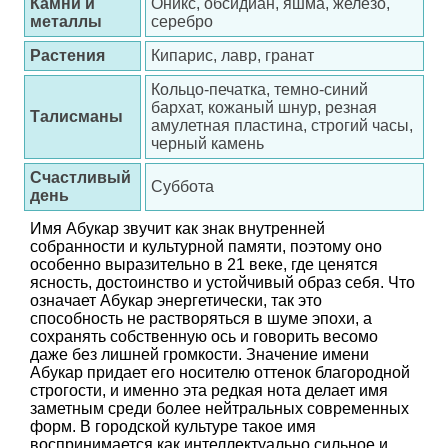
Камни и
Оникс, обсидиан, яшма, железо,
металлы
серебро
Растения
Кипарис, лавр, гранат
Кольцо-печатка, темно-синий
бархат, кожаный шнур, резная
Талисманы
амулетная пластина, строгий часы,
черный камень
Счастливый
Суббота
день
Имя Абукар звучит как знак внутренней
собранности и культурной памяти, поэтому оно
особенно выразительно в 21 веке, где ценятся
ясность, достоинство и устойчивый образ себя. Что
означает Абукар энергетически, так это
способность не растворяться в шуме эпохи, а
сохранять собственную ось и говорить весомо
даже без лишней громкости. Значение имени
Абукар придает его носителю оттенок благородной
строгости, и именно эта редкая нота делает имя
заметным среди более нейтральных современных
форм. В городской культуре такое имя
воспринимается как интеллектуально сильное и