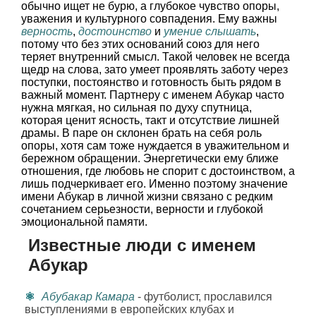
обычно ищет не бурю, а глубокое чувство опоры,
уважения и культурного совпадения. Ему важны
верность
,
достоинство
и
умение слышать
,
потому что без этих оснований союз для него
теряет внутренний смысл. Такой человек не всегда
щедр на слова, зато умеет проявлять заботу через
поступки, постоянство и готовность быть рядом в
важный момент. Партнеру с именем Абукар часто
нужна мягкая, но сильная по духу спутница,
которая ценит ясность, такт и отсутствие лишней
драмы. В паре он склонен брать на себя роль
опоры, хотя сам тоже нуждается в уважительном и
бережном обращении. Энергетически ему ближе
отношения, где любовь не спорит с достоинством, а
лишь подчеркивает его. Именно поэтому значение
имени Абукар в личной жизни связано с редким
сочетанием серьезности, верности и глубокой
эмоциональной памяти.
Известные люди с именем
Абукар
Абубакар Камара
- футболист, прославился
выступлениями в европейских клубах и