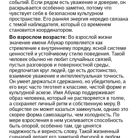
событий. Если рядом есть уважение и доверие, он
раскрывается особенно заметно, потому что
чувствует себя в безопасном культурном
пространстве. Его ранняя энергия нередко связана
с темой наблюдателя, который со временем
становится координатором.
Во взрослом возрасте:
Во взрослой жизни
значение имени Абукар проявляется как
стремление к внутреннему порядку, ясной системе
ценностей и устойчивому стилю поведения. Такой
человек обычно не любит случайных связей,
пустых разговоров и поверхностной среды,
предпочитая круг людей, где есть достоинство,
взаимное уважение и интеллектуальная точность.
Он умеет держаться сдержанно, но убедительно, а
его вкус часто тяготеет к классике, чистой форме и
культурной аскезе. Имя Абукар поддерживает
образ человека, который не растворяется в толпе,
а сохраняет личный ритм и собственную меру. В
обществе он может казаться замкнутым, однако это
скорее форма самозащиты, чем холодность. По
мере взросления в нем усиливается способность
быть опорой, особенно там, где ценятся
надежность и верность слову. Такой жизненный
сценарий делает его заметной фигурой в любом