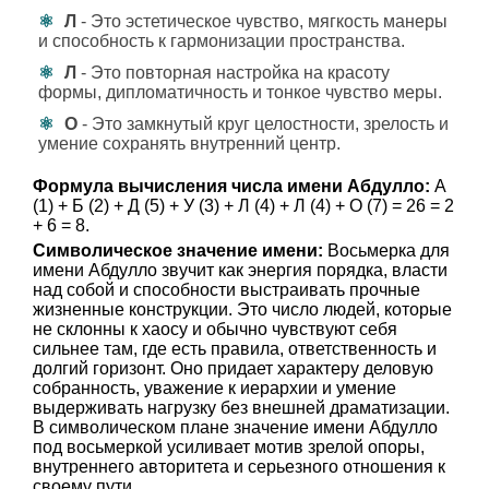
Л
- Это эстетическое чувство, мягкость манеры
и способность к гармонизации пространства.
Л
- Это повторная настройка на красоту
формы, дипломатичность и тонкое чувство меры.
О
- Это замкнутый круг целостности, зрелость и
умение сохранять внутренний центр.
Формула вычисления числа имени Абдулло:
А
(1) + Б (2) + Д (5) + У (3) + Л (4) + Л (4) + О (7) = 26 = 2
+ 6 = 8.
Символическое значение имени:
Восьмерка для
имени Абдулло звучит как энергия порядка, власти
над собой и способности выстраивать прочные
жизненные конструкции. Это число людей, которые
не склонны к хаосу и обычно чувствуют себя
сильнее там, где есть правила, ответственность и
долгий горизонт. Оно придает характеру деловую
собранность, уважение к иерархии и умение
выдерживать нагрузку без внешней драматизации.
В символическом плане значение имени Абдулло
под восьмеркой усиливает мотив зрелой опоры,
внутреннего авторитета и серьезного отношения к
своему пути.