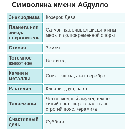
Символика имени Абдулло
Знак зодиака
Козерог, Дева
Планета или
Сатурн, как символ дисциплины,
звезда
меры и долговременной опоры
покровитель
Стихия
Земля
Тотемное
Верблюд
животное
Камни и
Оникс, яшма, агат, серебро
металлы
Растения
Кипарис, дуб, лавр
Чётки, медный амулет, тёмно-
Талисманы
синий цвет, шерстяная ткань,
строгий пояс, керамика
Счастливый
Суббота
день