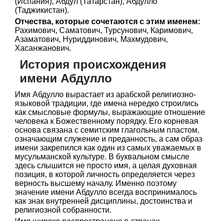
(Испания), Абдул (Татарстан), Абдулло
(Таджикистан).
Отчества, которые сочетаются с этим именем:
Рахимович, Саматович, Турсунович, Каримович,
Азаматович, Нуриддинович, Махмудович,
Хасанжанович.
История происхождения
имени Абдулло
Имя Абдулло вырастает из арабской религиозно-
языковой традиции, где имена нередко строились
как смысловые формулы, выражающие отношение
человека к Божественному порядку. Его корневая
основа связана с семитским глагольным пластом,
означающим служение и преданность, а сам образ
имени закрепился как один из самых уважаемых в
мусульманской культуре. В буквальном смысле
здесь слышится не просто имя, а целая духовная
позиция, в которой личность определяется через
верность высшему началу. Именно поэтому
значение имени Абдулло всегда воспринималось
как знак внутренней дисциплины, достоинства и
религиозной собранности.