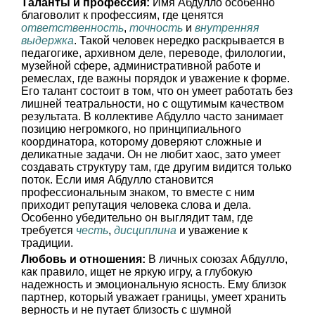
Таланты и профессия:
Имя Абдулло особенно
благоволит к профессиям, где ценятся
ответственность
,
точность
и
внутренняя
выдержка
. Такой человек нередко раскрывается в
педагогике, архивном деле, переводе, филологии,
музейной сфере, административной работе и
ремеслах, где важны порядок и уважение к форме.
Его талант состоит в том, что он умеет работать без
лишней театральности, но с ощутимым качеством
результата. В коллективе Абдулло часто занимает
позицию негромкого, но принципиального
координатора, которому доверяют сложные и
деликатные задачи. Он не любит хаос, зато умеет
создавать структуру там, где другим видится только
поток. Если имя Абдулло становится
профессиональным знаком, то вместе с ним
приходит репутация человека слова и дела.
Особенно убедительно он выглядит там, где
требуется
честь
,
дисциплина
и уважение к
традиции.
Любовь и отношения:
В личных союзах Абдулло,
как правило, ищет не яркую игру, а глубокую
надежность и эмоциональную ясность. Ему близок
партнер, который уважает границы, умеет хранить
верность и не путает близость с шумной