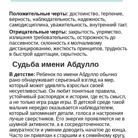
Положительные черты:
достоинство, терпение,
верность, наблюдательность, надежность,
самодисциплина, уважительность, внутренний такт.
Отрицательные черты:
закрытость, упрямство,
излишняя требовательность, осторожность до
пассивности, склонность к молчаливому
дистанцированию, жесткость принципов, трудность
в быстрой адаптации, скрытность.
Судьба имени Абдулло
В детстве:
Ребенок по имени Абдулло обычно
рано обнаруживает серьезный взгляд на мир,
который может удивлять взрослых своей
несуетливостью. Он любит понятные правила,
устойчивый распорядок и истории, где есть смысл,
а не только игра ради игры. В детской среде такой
мальчик нередко оказывается наблюдателем,
который запоминает детали, голоса и настроения
лучше сверстников. Его энергия проявляется не в
шумной активности, а в сосредоточенности,
аккуратности и умении доводить начатое до конца.
Часто он привязан к старшим и к семейному кругу,