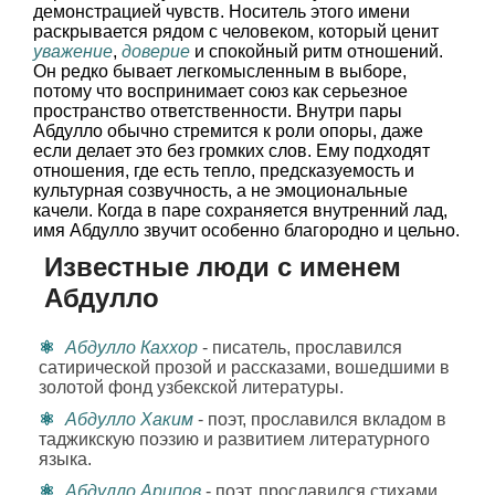
демонстрацией чувств. Носитель этого имени
раскрывается рядом с человеком, который ценит
уважение
,
доверие
и спокойный ритм отношений.
Он редко бывает легкомысленным в выборе,
потому что воспринимает союз как серьезное
пространство ответственности. Внутри пары
Абдулло обычно стремится к роли опоры, даже
если делает это без громких слов. Ему подходят
отношения, где есть тепло, предсказуемость и
культурная созвучность, а не эмоциональные
качели. Когда в паре сохраняется внутренний лад,
имя Абдулло звучит особенно благородно и цельно.
Известные люди с именем
Абдулло
Абдулло Каххор
- писатель, прославился
сатирической прозой и рассказами, вошедшими в
золотой фонд узбекской литературы.
Абдулло Хаким
- поэт, прославился вкладом в
таджикскую поэзию и развитием литературного
языка.
Абдулло Арипов
- поэт, прославился стихами,