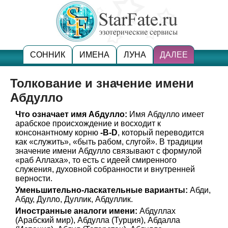
СОННИК
ИМЕНА
ЛУНА
ДАЛЕЕ
Толкование и значение имени
Абдулло
Что означает имя Абдулло:
Имя Абдулло имеет
арабское происхождение и восходит к
консонантному корню
-B-D
, который переводится
как «служить», «быть рабом, слугой». В традиции
значение имени Абдулло связывают с формулой
«раб Аллаха», то есть с идеей смиренного
служения, духовной собранности и внутренней
верности.
Уменьшительно-ласкательные варианты:
Абди,
Абду, Дулло, Дуллик, Абдуллик.
Иностранные аналоги имени:
Абдуллах
(Арабский мир), Абдулла (Турция), Абдалла