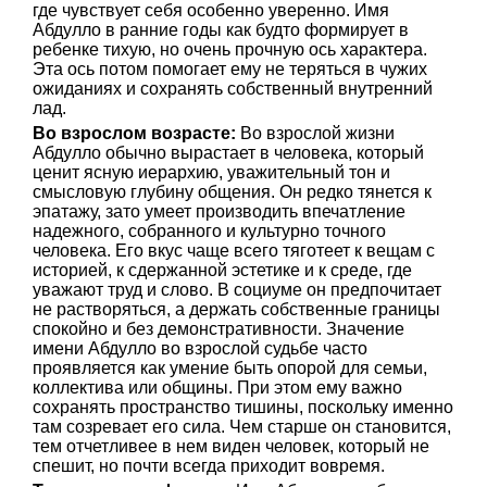
где чувствует себя особенно уверенно. Имя
Абдулло в ранние годы как будто формирует в
ребенке тихую, но очень прочную ось характера.
Эта ось потом помогает ему не теряться в чужих
ожиданиях и сохранять собственный внутренний
лад.
Во взрослом возрасте:
Во взрослой жизни
Абдулло обычно вырастает в человека, который
ценит ясную иерархию, уважительный тон и
смысловую глубину общения. Он редко тянется к
эпатажу, зато умеет производить впечатление
надежного, собранного и культурно точного
человека. Его вкус чаще всего тяготеет к вещам с
историей, к сдержанной эстетике и к среде, где
уважают труд и слово. В социуме он предпочитает
не растворяться, а держать собственные границы
спокойно и без демонстративности. Значение
имени Абдулло во взрослой судьбе часто
проявляется как умение быть опорой для семьи,
коллектива или общины. При этом ему важно
сохранять пространство тишины, поскольку именно
там созревает его сила. Чем старше он становится,
тем отчетливее в нем виден человек, который не
спешит, но почти всегда приходит вовремя.