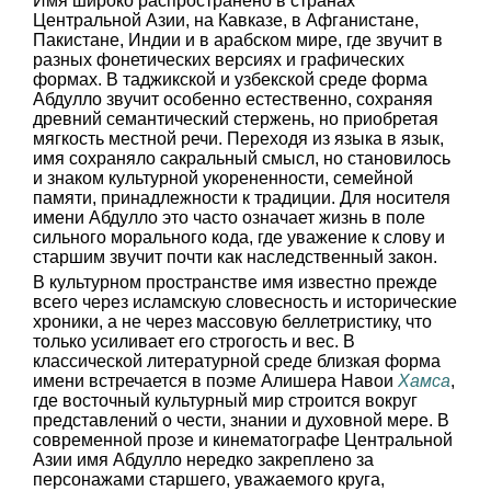
Имя широко распространено в странах
Центральной Азии, на Кавказе, в Афганистане,
Пакистане, Индии и в арабском мире, где звучит в
разных фонетических версиях и графических
формах. В таджикской и узбекской среде форма
Абдулло звучит особенно естественно, сохраняя
древний семантический стержень, но приобретая
мягкость местной речи. Переходя из языка в язык,
имя сохраняло сакральный смысл, но становилось
и знаком культурной укорененности, семейной
памяти, принадлежности к традиции. Для носителя
имени Абдулло это часто означает жизнь в поле
сильного морального кода, где уважение к слову и
старшим звучит почти как наследственный закон.
В культурном пространстве имя известно прежде
всего через исламскую словесность и исторические
хроники, а не через массовую беллетристику, что
только усиливает его строгость и вес. В
классической литературной среде близкая форма
имени встречается в поэме Алишера Навои
Хамса
,
где восточный культурный мир строится вокруг
представлений о чести, знании и духовной мере. В
современной прозе и кинематографе Центральной
Азии имя Абдулло нередко закреплено за
персонажами старшего, уважаемого круга,