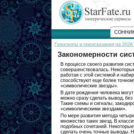
СОННИ
Гороскопы и предсказания на 2026 
Закономерности сис
В процессе своего развития сис
совершенствовалась. Некоторые
работая с этой системой и наби
способствуют еще более точному
«символические звезды».
В дате рождения человека могут
можно сразу сделать вывод, без
Такие схемы и сигналы, закодир
«символическими звездами».
По мере развития метода четыр
множество таких звезд. В класси
подобных сочетаний. Некоторые 
сделать очень точные выводы. Н