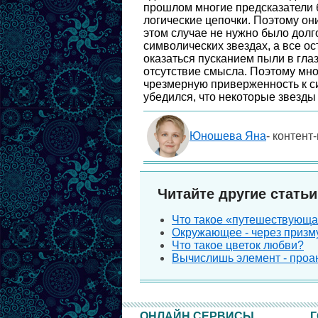
прошлом многие предсказатели 
логические цепочки. Поэтому он
этом случае не нужно было долг
символических звездах, а все ос
оказаться пусканием пыли в гла
отсутствие смысла. Поэтому мно
чрезмерную приверженность к с
убедился, что некоторые звезды
Юношева Яна
- контент
Читайте другие статьи
Что такое «путешествующ
Окружающее - через призм
Что такое цветок любви?
Вычислишь элемент - проа
ОНЛАЙН СЕРВИСЫ
Г