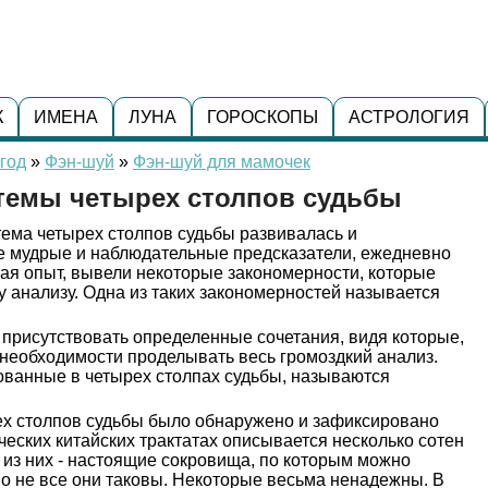
К
ИМЕНА
ЛУНА
ГОРОСКОПЫ
АСТРОЛОГИЯ
год
»
Фэн-шуй
»
Фэн-шуй для мамочек
темы четырех столпов судьбы
тема четырех столпов судьбы развивалась и
 мудрые и наблюдательные предсказатели, ежедневно
рая опыт, вывели некоторые закономерности, которые
 анализу. Одна из таких закономерностей называется
 присутствовать определенные сочетания, видя которые,
 необходимости проделывать весь громоздкий анализ.
ованные в четырех столпах судьбы, называются
ех столпов судьбы было обнаружено и зафиксировано
ческих китайских трактатах описывается несколько сотен
из них - настоящие сокровища, по которым можно
о не все они таковы. Некоторые весьма ненадежны. В