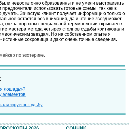
были недостаточно образованны и не умели выстраивать
и предпочитали использовать готовые схемы, так как в
о думать. Зачастую клиент получает информацию только о
тальное остается без внимания, да и чтение звезд может
за, где за ворохом специальной терминологии скрывается
гие мастера метода четырех столпов судьбы критиковали
имволическим звездам. Но на собственном опыте я
 - истинные сокровища и дают очень точные сведения.
-мейкер по эзотерике.
:
ая лошадь»?
у элементов
нализируешь судьбу
ОРОСКОПЫ 2026
СОННИК