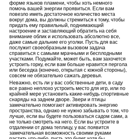
форме языков пламени, чтобы хоть немного
помочь вашей энергии проявиться. Если вам
повезло иметь достаточное количество места
вокруг дома, вы должны стремиться к тому, чтобы
придать ему правильный, поднимающий
настроение и заставляющий обратить на себя
внимание облик и использовать абсолютно все,
даже самые дальние его уголки. Пусть для вас
послужит своеобразным вызовом задача
справиться с самыми мрачными и бесплодными
участками. Подумайте, может быть, вам захочется
устроить горку, если вам больше нравится пергола
или беседка (конечно, открытая с южной стороны),
совсем не обязательно сажать деревья.
Неважно, есть ли у вас собственные дети, в саду
все равно неплохо устроить место для игр, или по
крайней мере установить какие-нибудь спортивные
снаряды на заднем дворе. Звери и птицы
замечательно помогают активировать энергию
пространства, однако не нужно забывать о том, что
лучше, если вы будете пользоваться садом сами, а
не только смотреть на него. Если вы устроите в
отдалении от дома теплицу, у вас появится
замечательная возможность своими руками
растить что-либо, пусть это будет хотя бы