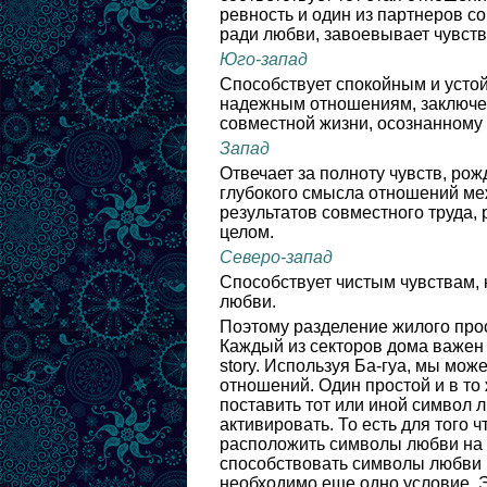
ревность и один из партнеров с
ради любви, завоевывает чувств
Юго-запад
Способствует спокойным и усто
надежным отношениям, заключе
совместной жизни, осознанному
Запад
Отвечает за полноту чувств, ро
глубокого смысла отношений ме
результатов совместного труда,
целом.
Северо-запад
Способствует чистым чувствам,
любви.
Поэтому разделение жилого про
Каждый из секторов дома важен 
story. Используя Ба-гуа, мы мо
отношений. Один простой и в то
поставить тот или иной символ 
активировать. То есть для того 
расположить символы любви на 
способствовать символы любви н
необходимо еще одно условие. 