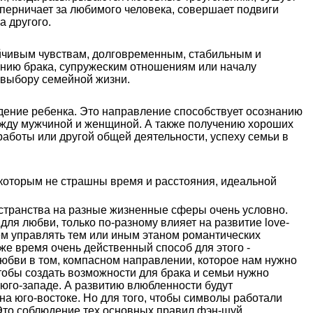
оперничает за любимого человека, совершает подвиги
а другого.
йчивым чувствам, долговременным, стабильным и
нию брака, супружеским отношениям или началу
 выбору семейной жизни.
ждение ребенка. Это направление способствует осознанию
жду мужчиной и женщиной. А также получению хороших
 работы или другой общей деятельности, успеху семьи в
 которым не страшны время и расстояния, идеальной
странства на разные жизненные сферы очень условно.
для любви, только по-разному влияет на развитие love-
жем управлять тем или иным этаном романтических
 же время очень действенный способ для этого -
любви в том, компасном направлении, которое нам нужно
чтобы создать возможности для брака и семьи нужно
юго-западе. А развитию влюбленности будут
а юго-востоке. Но для того, чтобы символы работали
Это соблюдение тех основных правил фэн-шуй,