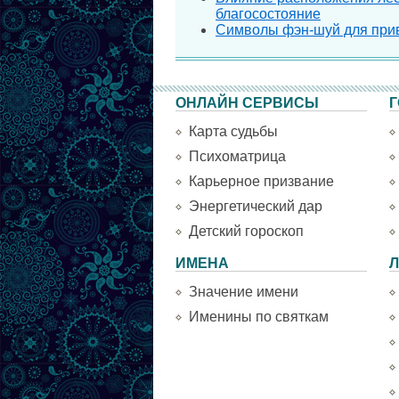
благосостояние
Символы фэн-шуй для при
ОНЛАЙН СЕРВИСЫ
Г
Карта судьбы
Психоматрица
Карьерное призвание
Энергетический дар
Детский гороскоп
ИМЕНА
Л
Значение имени
Именины по святкам