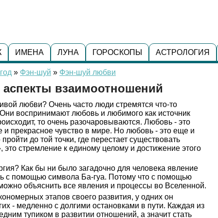
К
ИМЕНА
ЛУНА
ГОРОСКОПЫ
АСТРОЛОГИЯ
год
»
Фэн-шуй
»
Фэн-шуй любви
: аспекты взаимоотношений
ливой любви? Очень часто люди стремятся что-то
 Они воспринимают любовь и любимого как источник
происходит, то очень разочаровываются. Любовь - это
и прекрасное чувство в мире. Но любовь - это еще и
пройти до той точки, где перестает существовать
, это стремление к единому целому и достижение этого
ергия? Как бы ни было загадочно для человека явление
ть с помощью символа Ба-гуа. Потому что с помощью
можно объяснить все явления и процессы во Вселенной.
кономерных этапов своего развития, у одних он
гих - медленно с долгими остановками в пути. Каждая из
едним тупиком в развитии отношений, а значит стать