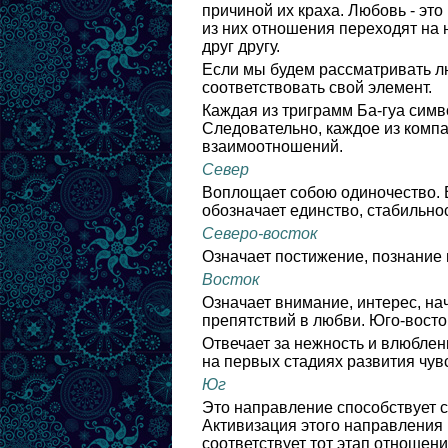
причиной их краха. Любовь - эт
из них отношения переходят на 
друг другу.
Если мы будем рассматривать лю
соответствовать свой элемент.
Каждая из триграмм Ба-гуа симв
Следовательно, каждое из компа
взаимоотношений.
Север
Воплощает собою одиночество.
обозначает единство, стабильно
Северо-восток
Означает постижение, познание 
Восток
Означает внимание, интерес, н
препятствий в любви. Юго-восто
Отвечает за нежность и влюблен
на первых стадиях развития чув
Юг
Это направление способствует 
Активизация этого направления 
соответствует тот этап отношен