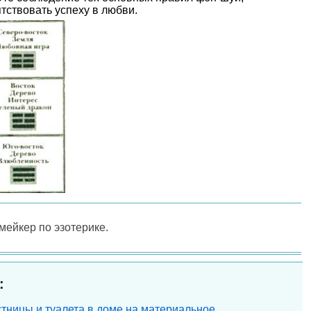
тствовать успеху в любви.
-мейкер по эзотерике.
:
тницы и туалета в доме на материальное