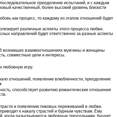
о последовательное преодоление испытаний, и с каждым
новый качественный, более высокий уровень близости
бовь как процесс, то каждому из этапов отношений будет
олизирует различные аспекты этого процесса любви.
сных направлений будет ответственно за разные аспекты
 В возникших взаимоотношениях мужчины и женщины
сть, совместные цели и интересы.
и любовную игру.
ачало отношений, появление влюбленности, преодоление
к
ность, способствует развитию романтические отношения
ств.
страсти и появлению пиковых переживаний в любви.
приводит к накалу страстей и бурным чувствам. Ему
ий, когда разыгрываются любовные треугольники, бушует