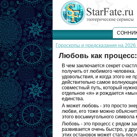
СОННИ
Гороскопы и предсказания на 2026 
Любовь как процесс
В чем заключается секрет счаст
получить от любимого человека.
удовольствия, и когда этого не 
действительно самое волнующее 
совместный путь, который нужно 
отдельное «я» и рождается «мы»
единства.
А может любовь - это просто эн
любви, его тоже можно объясни
этого восьмиугольного символа 
Любовь - это процесс с рядом за
развивается очень быстро, у дру
этих остановок может стать посл