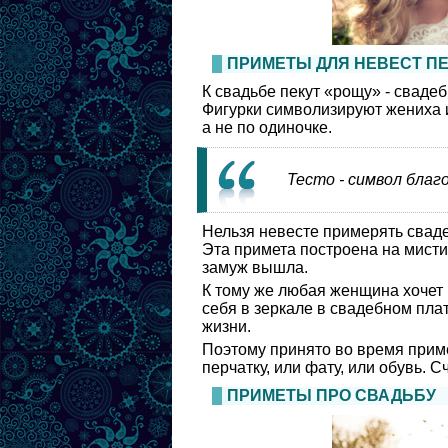
ПРИМЕТЫ ДЛЯ НЕВЕСТ П
К свадьбе пекут «рощу» - свадеб
Фигурки символизируют жениха и 
а не по одиночке.
Тесто - символ благ
Нельзя невесте примерять сваде
Эта примета построена на мисти
замуж вышла.
К тому же любая женщина хочет 
себя в зеркале в свадебном плат
жизни.
Поэтому принято во время приме
перчатку, или фату, или обувь. С
ПРИМЕТЫ ПРО СВАДЬБУ