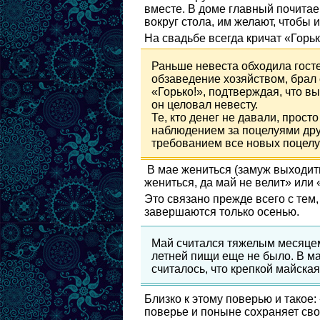
вместе. В доме главный почитае
вокруг стола, им желают, чтобы 
На свадьбе всегда кричат «Горь
Раньше невеста обходила гостей
обзаведение хозяйством, брал 
«Горько!», подтверждая, что вы
он целовал невесту.
Те, кто денег не давали, прост
наблюдением за поцелуями дру
требованием все новых поцелу
В мае жениться (замуж выходить)
жениться, да май не велит» или
Это связано прежде всего с тем
завершаются только осенью.
Май считался тяжелым месяцем 
летней пищи еще не было. В мае
считалось, что крепкой майская
Близко к этому поверью и такое:
поверье и поныне сохраняет сво