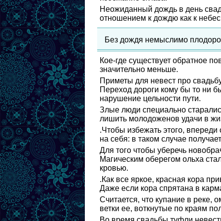
Неожиданный дождь в день свадьб
отношением к дождю как к небе
Без дождя немыслимо плодороди
Кое-где существует обратное пов
значительно меньше.
Приметы для невест про свадьбу.
Переход дороги кому бы то ни б
нарушение цельности пути.
Злые люди специально старалис
лишить молодоженов удачи в жи
.Чтобы избежать этого, впереди
на себя: в таком случае получае
Для того чтобы уберечь новобрач
Магическим оберегом ольха стал
кровью.
.Как все яркое, красная кора при
Даже если кора спрятана в карман
Считается, что купание в реке, 
ветки ее, воткнутые по краям по
Во время свадьбы туфли невесты