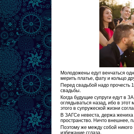
Молодожены едут венчаться одно
мерить платье, фату и кольцо др
Перед свадьбой надо прочесть 12
свадьбы.
Когда будущие супруги едут в З
оглядываться назад, ибо в этот
этого в супружеской жизни согла
В ЗАГСе невеста, держа жениха 
пространство. Ничто внешнее, пл
Поэтому же между собой никого 
избежание сглаза.