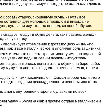
удаче (если девушка замуж выходит, не осталась в девках
о бросать старую, сношенную обувь. - Пусть все
ое останется для молодых в прошлом и никогда не
вь; пусть они идут только вперед, «в новой обуви».
ь свадьбы кладут в обувь деньги; как правило, жених -
под левую пятку.
символизирует стремление к достатку (всю жизнь «по
нета, как и все металлическое, выполняет роль защитника.
тся и тем, что невеста хранит монету именно под левой
лее уязвима: ведь за левым плечом - искуситель.
ом разувает жениха, деньги из его обуви она берет себе.
у мужу, что достаток он должен нести в семью, жене и
вадьбу блинами заканчивают. - Смысл второй части этого
 о подтверждении целомудренности невесты или о том,
платья с внутренней стороны булавками по всей
ряет удачу. - Булавка (как и прочие острые металлические
г.