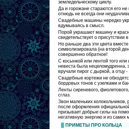
земледельческому циклу.
Да и горожане стараются его не
отнюдь не всегда они неудачлив
Свадебные машины нередко укра
вдумываясь в смысл.
Порой украшают машину и красны
свидетельствует о присутствии в
Но раньше два эти цвета вместе
символизировала (на второй ден
совершенно обратное!
С косынкой или лентой того или 
невеста была нецеломудренна, э
вручали пирог с дыркой, а отцу -
Свадебные кортежи не обходятся
бордовых тонов с узелками и ба
Ленты сиреневого, фиолетового, 
сглаз.
Звон маленьких колокольчиков,
после оформления официальной ча
призывает добрые силы на помо
негативную энергию и из самих
ПРИМЕТЫ ПРО КОЛЬЦА