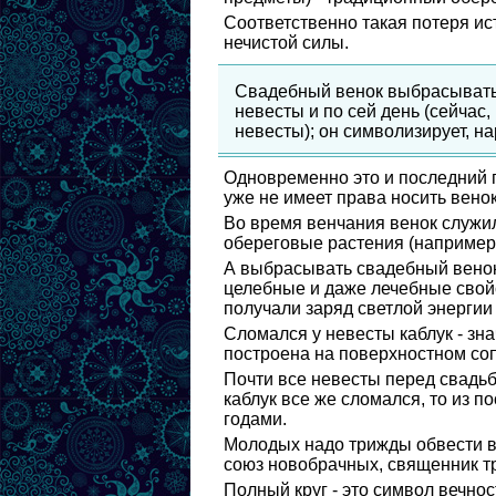
Соответственно такая потеря и
нечистой силы.
Свадебный венок выбрасывать 
невесты и по сей день (сейчас,
невесты); он символизирует, на
Одновременно это и последний г
уже не имеет права носить венок
Во время венчания венок служил
обереговые растения (например,
А выбрасывать свадебный венок
целебные и даже лечебные свойс
получали заряд светлой энергии
Сломался у невесты каблук - зна
построена на поверхностном со
Почти все невесты перед свадьбо
каблук все же сломался, то из п
годами.
Молодых надо трижды обвести вок
союз новобрачных, священник т
Полный круг - это символ вечнос