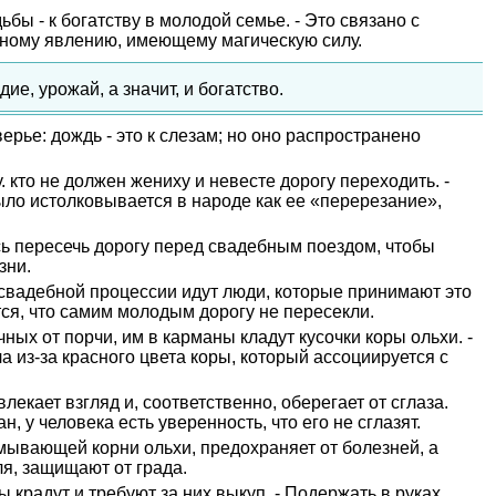
ы - к богатству в молодой семье. - Это связано с
сному явлению, имеющему магическую силу.
е, урожай, а значит, и богатство.
ерье: дождь - это к слезам; но оно распространено
 кто не должен жениху и невесте дорогу переходить. -
ыло истолковывается в народе как ее «перерезание»,
ь пересечь дорогу перед свадебным поездом, чтобы
зни.
 свадебной процессии идут люди, которые принимают это
тся, что самим молодым дорогу не пересекли.
ных от порчи, им в карманы кладут кусочки коры ольхи. -
а из-за красного цвета коры, который ассоциируется с
влекает взгляд и, соответственно, оберегает от сглаза.
, у человека есть уверенность, что его не сглазят.
омывающей корни ольхи, предохраняет от болезней, а
ля, защищают от града.
 крадут и требуют за них выкуп. - Подержать в руках