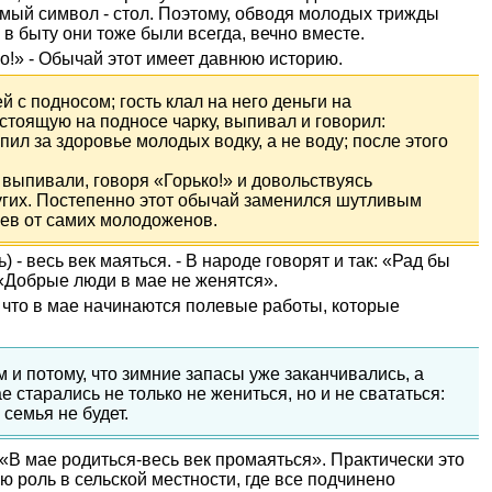
мый символ - стол. Поэтому, обводя молодых трижды
и в быту они тоже были всегда, вечно вместе.
ко!» - Обычай этот имеет давнюю историю.
 с подносом; гость клал на него деньги на
стоящую на подносе чарку, выпивал и говорил:
пил за здоровье молодых водку, а не воду; после этого
о выпивали, говоря «Горько!» и довольствуясь
гих. Постепенно этот обычай заменился шутливым
ев от самих молодоженов.
 - весь век маяться. - В народе говорят и так: «Рад бы
 «Добрые люди в мае не женятся».
, что в мае начинаются полевые работы, которые
и потому, что зимние запасы уже заканчивались, а
 старались не только не жениться, но и не свататься:
 семья не будет.
 «В мае родиться-весь век промаяться». Практически это
ю роль в сельской местности, где все подчинено