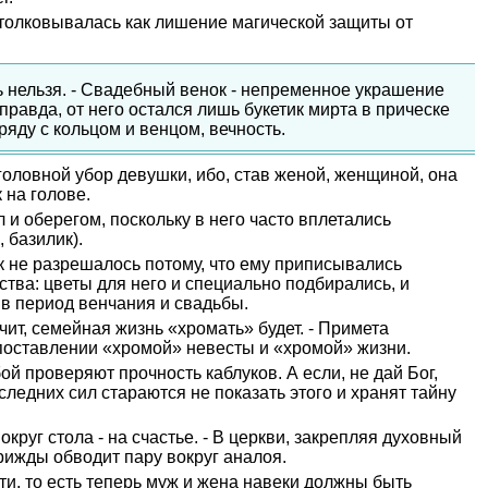
столковывалась как лишение магической защиты от
нельзя. - Свадебный венок - непременное украшение
 правда, от него остался лишь букетик мирта в прическе
ряду с кольцом и венцом, вечность.
оловной убор девушки, ибо, став женой, женщиной, она
 на голове.
 и оберегом, поскольку в него часто вплетались
 базилик).
 не разрешалось потому, что ему приписывались
тва: цветы для него и специально подбирались, и
 в период венчания и свадьбы.
чит, семейная жизнь «хромать» будет. - Примета
поставлении «хромой» невесты и «хромой» жизни.
й проверяют прочность каблуков. А если, не дай Бог,
оследних сил стараются не показать этого и хранят тайну
руг стола - на счастье. - В церкви, закрепляя духовный
рижды обводит пару вокруг аналоя.
ти, то есть теперь муж и жена навеки должны быть