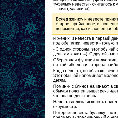
туфельку невесты - считалось к 
- значит, удачлива).
Вслед жениху и невесте принят
старое, пройденное, изношенн
вспомнится, как изношенная обу
И жених, и невеста в первый ден
под обе пятки, невеста - только 
- С одной стороны, этот обычай 
деньгам ходить»). С другой - мо
Обереговая функция подчеркивае
пяткой, ибо левая сторона наибо
Когда невеста, по обычаю, вечер
Этот обычай напоминает молодом
детям.
Поминки с блинов начинают, а с
обычая пояснен выше: речь идет
что она не девственна.
Невеста должна исколоть подол 
окружности.
Потеряет невеста булавку - поте
предметы) - традиционный обере