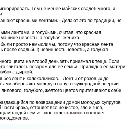
 игнорировать. Тем не менее майских свадеб много, и
ы.
шают красными лентами. - Делают это по традиции, не
ми лентами, и голубыми, считая, что красная
 машине невесты, а голубая -жениха.
 были просто немыслимы, потому что красная лента
ь после свадьбы!) невинность невесты, а голубая-
иного цвета на второй день зять приезжал к теще. Если
то считалось позором для ее семьи. Прилюдно ее матери
 кубок с дыркой.
 без лент и колокольчиков. - Ленты от розовых до
нтами оберегают молодую пару от чужеродной энергии.
лилового, голубого, желтого цветов притягивают к себе
 раздающийся по возвращении домой молодых супругов
сти брака, отгоняет все нечистое, зло и гнев,
щь молодой семье; звон колокольчиков изгоняет
 молодоженов.