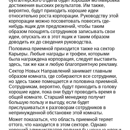
бухгалтерского отдела будет хорошая мотивировка
достижения высоких результатов. Им также,
вероятно, будут приходить хорошие идеи
относительно роста корпорации. Руководству этой
корпорации можно посоветовать повесить где-
нибудь ящик для предложений, чтобы таким
образом поощрять сотрудников записывать свои
идеи, опускать их в этот ящик и таким образом
доводить их до сведения руководства.
Половина приемной приходится также на сектор
Карьеры. Любые награды и трофеи, которыми
была награждена корпорация, следует выставить
здесь, так же как и любую благоприятную рекламу.
Сектор Новых Направлений занимает главным
образом комната, где собираются все сотрудники,
но здесь также помещается и половина приемной.
Сотрудникам, вероятно, будут приходить в голову
хорошие идеи, пока они будут проводить время в
общей комнате. Старший менеджер получит
большую пользу и выгоду, если будет
прислушиваться к разговорам сотрудников в
непринужденной обстановке этой комнаты.
Может показаться, что область приемной теряет
оттого, что находится в этом секторе. Однако
хороший администратор получил бы ценные идеи и