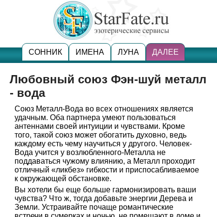
СОННИК
ИМЕНА
ЛУНА
ДАЛЕЕ
Любовный союз Фэн-шуй металл
- вода
Союз Металл-Вода во всех отношениях является
удачным. Оба партнера умеют пользоваться
антеннами своей интуиции и чувствами. Кроме
того, такой союз может обогатить духовно, ведь
каждому есть чему научиться у другого. Человек-
Вода учится у возлюбленного-Металла не
поддаваться чужому влиянию, а Металл проходит
отличный «ликбез» гибкости и приспосабливаемое
к окружающей обстановке.
Вы хотели бы еще больше гармонизировать ваши
чувства? Что ж, тогда добавьте энергии Дерева и
Земли. Устраивайте почаще романтические
встречи в сумерках и ночью, не помешают в доме и