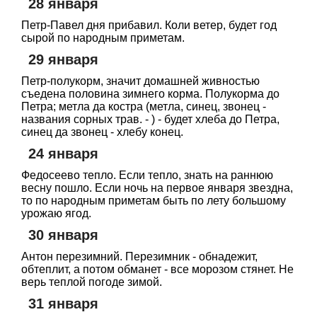
28 января
Петр-Павел дня прибавил. Коли ветер, будет год
сырой по народным приметам.
29 января
Петр-полукорм, значит домашней живностью
съедена половина зимнего корма. Полукорма до
Петра; метла да костра (метла, синец, звонец -
названия сорных трав. - ) - будет хлеба до Петра,
синец да звонец - хлебу конец.
24 января
Федосеево тепло. Если тепло, знать на раннюю
весну пошло. Если ночь на первое января звездна,
то по народным приметам быть по лету большому
урожаю ягод.
30 января
Антон перезимний. Перезимник - обнадежит,
обтеплит, а потом обманет - все морозом стянет. Не
верь теплой погоде зимой.
31 января