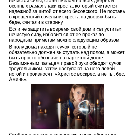
нечистой силы, ставят мелом на всех дверях и
оконных рамах знаки креста, который считается
надежной защитой от всего бесовского. Не поставь
в крещенский сочельник креста на дверях-быть
беде, считали в старину.
Если не защитить вовремя свой дом и «впустить»
нечистую силу, избавиться от ее проказ по
народным приметам можно следующим образом.
В полу дома находят сучок, который не
обязательно должен выступать над полом, а может
быть просто обозначен в паркетной доске.
Безымянным пальцем правой руки обводят сучок
треугольником, затем наступают на него левой
ногой и произносят: «Христос воскрес, а не ты, бес.
Аминь».
Особенно опасен в крещенскую ночь оборотень