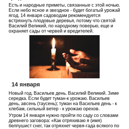
Есть и народные приметы, связанные с этой ночью.
Если небо ясное и звездное - будет богатый урожай
ягод. 14 января садоводам рекомендуется
встряхнуть плодовые деревья, потому что святой
Василий Великий, по народному поверью, еще и
охраняет сады от червей и вредителей.
14 января
Новый год. Васильев день. Василий Великий. Зиме
середка. Если будет туман-к урожаю. Васильев
день, авсень (таусень); туман на Васильев день - к
хлебам, сильный ветер - к урожаю орехов.
Утром 14 января нужно пройти по саду со словами
древнего заговора: «Как отряхиваю я (имя)
белпушист снег, так отряхнет червя-гада всякого по