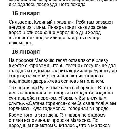
и съедалось после удачного похода.
15 января
Сильвестр. Куриный праздник. Ребятам раздают
петухов из глины. Январь гонит вьюгу за семь
верст. В эти особенно морозные дни холод
выгоняет из-под земли двенадцать сестер-
лихоманок.
16 января
На пророка Малахию телят оставляют в хлеву
вместе с коровами, чтобы теленок-сосунок не дал
голодным ведьмам задоить кормилицу-буренку до
смерти; на двери хлева вешают чертополох,
подпирают дверь хлева осиновым поленом.
16 января на Руси отмечались «Гордеи». В этот
день вспоминали поговорки о гордости, издавна
считавшейся пороком. «Гордым быть-глупым
слыть», «Сатана гордился- с неба свалился! А мы
гордимся - куда годимся?» -говорили в народе.
Кроме того, в этот день (3 января по старому
стилю) вспоминали пророка Малахию. По
народным приметам Считалось, что в Малахов