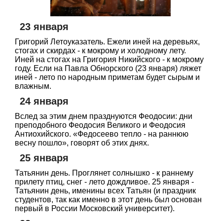
23 января
Григорий Летоуказатель. Ежели иней на деревьях,
стогах и скирдах - к мокрому и холодному лету.
Иней на стогах на Григория Никийского - к мокрому
году. Если на Павла Обнорского (23 января) ляжет
иней - лето по народным приметам будет сырым и
влажным.
24 января
Вслед за этим днем празднуются Феодосии: дни
преподобного Феодосия Великого и Феодосия
Антиохийского. «Федосеево тепло - на раннюю
весну пошло», говорят об этих днях.
25 января
Татьянин день. Проглянет солнышко - к раннему
прилету птиц, снег - лето дождливое. 25 января -
Татьянин день, именины всех Татьян (и праздник
студентов, так как именно в этот день был основан
первый в России Московский университет).