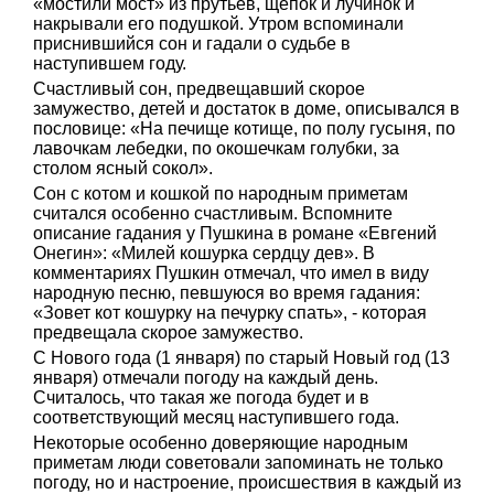
«мостили мост» из прутьев, щепок и лучинок и
накрывали его подушкой. Утром вспоминали
приснившийся сон и гадали о судьбе в
наступившем году.
Счастливый сон, предвещавший скорое
замужество, детей и достаток в доме, описывался в
пословице: «На печище котище, по полу гусыня, по
лавочкам лебедки, по окошечкам голубки, за
столом ясный сокол».
Сон с котом и кошкой по народным приметам
считался особенно счастливым. Вспомните
описание гадания у Пушкина в романе «Евгений
Онегин»: «Милей кошурка сердцу дев». В
комментариях Пушкин отмечал, что имел в виду
народную песню, певшуюся во время гадания:
«Зовет кот кошурку на печурку спать», - которая
предвещала скорое замужество.
С Нового года (1 января) по старый Новый год (13
января) отмечали погоду на каждый день.
Считалось, что такая же погода будет и в
соответствующий месяц наступившего года.
Некоторые особенно доверяющие народным
приметам люди советовали запоминать не только
погоду, но и настроение, происшествия в каждый из