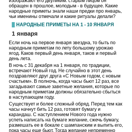
изображают его двуликим: старым лицом он
обращен в прошлое, молодым - в будущее. Какие
народные приметы знали наши предки про январь,
чьи именины отмечали и какие ритуалы делали?
НАРОДНЫЕ ПРИМЕТЫ НА 1 - 10 ЯНВАРЯ
1 января
Если ночь на первое января звездна, то быть по
народным приметам по лету большому урожаю
ягод. Каков первый день января, таков и первый
день лета.
В ночь с 31 декабря на 1 января, по традиции,
встречают Новый год. Не случайно в этот день
поздравляют друг друга «С Новым годом, с новым
счастьем». В полночь, когда часы бьют 12 раз, все
загадывают самые заветные желания, которые по
народным приметам должны обязательно сбыться
в наступающем году.
Существует и более сложный обряд. Перед тем как
часы начнут бить 12 раз, готовят бумагу и
карандаш. С наступлением Нового года нужно
успеть написать на бумаге желание, сжечь бумагу,
размешать ее в бокале с шампанским и выпить его,
пока часы еще бьют. Тогда желание непременно