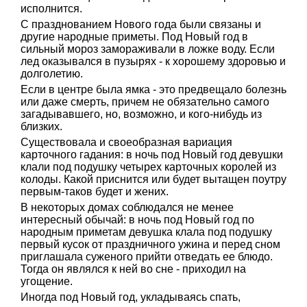
исполнится.
С празднованием Нового года были связаны и
другие народные приметы. Под Новый год в
сильный мороз замораживали в ложке воду. Если
лед оказывался в пузырях - к хорошему здоровью и
долголетию.
Если в центре была ямка - это предвещало болезнь
или даже смерть, причем не обязательно самого
загадывавшего, но, возможно, и кого-нибудь из
близких.
Существовала и своеобразная вариация
карточного гадания: в ночь под Новый год девушки
клали под подушку четырех карточных королей из
колоды. Какой приснится или будет вытащен поутру
первым-таков будет и жених.
В некоторых домах соблюдался не менее
интересный обычай: в ночь под Новый год по
народным приметам девушка клала под подушку
первый кусок от праздничного ужина и перед сном
приглашала суженого прийти отведать ее блюдо.
Тогда он являлся к ней во сне - приходил на
угощение.
Иногда под Новый год, укладываясь спать,