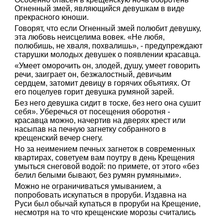
Огненный змей, являющийся девушкам в виде
прекрасного юноши.
Говорят, что если Огненный змей полюбит девушку,
эта любовь неисцелима вовек. «Не любя,
полюбишь, не хваля, похвалишь», - предупреждают
старушки молодых девушек о появлении красавца.
«Умеет оморочить он, злодей, душу, умеет говорить
речи, заиграет он, безжалостный, девичьим
сердцем, затомит девицу в горячих объятиях. От
его поцелуев горит девушка румяной зарей.
Без него девушка сидит в тоске, без него она сушит
себя». Уберечься от посещения оборотня -
красавца можно, начертив на дверях крест или
насыпав на печную загнетку собранного в
крещенский вечер снегу.
Но за неимением печных загнеток в современных
квартирах, советуем вам поутру в день Крещения
умыться снеговой водой: по примете, от этого «без
белил белыми бывают, без румян румяными».
Можно не ограничиваться умыванием, а
попробовать искупаться в проруби. Издавна на
Руси был обычай купаться в проруби на Крещение,
несмотря на то что крещенские морозы считались