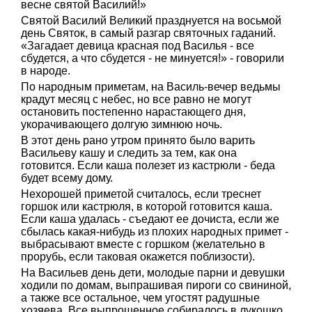
весне святой Василий!»
Святой Василий Великий празднуется на восьмой
день Святок, в самый разгар святочных гаданий.
«Загадает девица красная под Василья - все
сбудется, а что сбудется - не минуется!» - говорили
в народе.
По народным приметам, на Василь-вечер ведьмы
крадут месяц с небес, но все равно не могут
остановить постепенно нарастающего дня,
укорачивающего долгую зимнюю ночь.
В этот день рано утром принято было варить
Васильеву кашу и следить за тем, как она
готовится. Если каша полезет из кастрюли - беда
будет всему дому.
Нехорошей приметой считалось, если треснет
горшок или кастрюля, в которой готовится каша.
Если каша удалась - съедают ее дочиста, если же
сбылась какая-нибудь из плохих народных примет -
выбрасывают вместе с горшком (желательно в
прорубь, если таковая окажется поблизости).
На Васильев день дети, молодые парни и девушки
ходили по домам, выпрашивая пироги со свининой,
а также все остальное, чем угостят радушные
хозяева. Все выпрошенное собиралось в лукошко