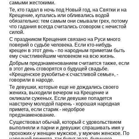
самыми жестокими.
Те, кто гадал в ночь под Новый год, на Святки и на
Крещение, купались или обливались водой
обязательно: тем самым они смывали грех, потому
что гадания всегда считались сговором с нечистой
силой.
С праздником Крещения связано на Руси много
поверий о судьбе человека. Если кто-нибудь
крещен в этот день - по народным приметам быть
ему счастливейшим человеком на всю жизнь.
Добрым предзнаменованием считается также, если
в этот день сговорятся о будущей свадьбе.
«Крещенское рукобитье-к счастливой семье», -
говорили в народе.
Те девушки, которые еще не дождались своего
жениха, выходили вечером на Крещение и
окликали суженых. Если девушке попадется
навстречу молодой парень - хорошая народная
примета, если старик - недоброе
предзнаменование.
Существовал обычай, который с удовольствием
выполняли и парни и девушки: спрашивать имя у
прохожих-у женщин мужское, у мужчин женское. По
народной примете, так будут звать будущего