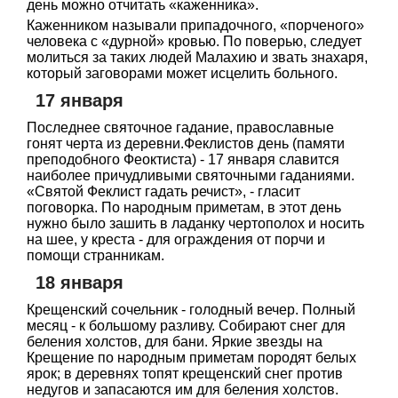
день можно отчитать «каженника».
Каженником называли припадочного, «порченого»
человека с «дурной» кровью. По поверью, следует
молиться за таких людей Малахию и звать знахаря,
который заговорами может исцелить больного.
17 января
Последнее святочное гадание, православные
гонят черта из деревни.Феклистов день (памяти
преподобного Феоктиста) - 17 января славится
наиболее причудливыми святочными гаданиями.
«Святой Феклист гадать речист», - гласит
поговорка. По народным приметам, в этот день
нужно было зашить в ладанку чертополох и носить
на шее, у креста - для ограждения от порчи и
помощи странникам.
18 января
Крещенский сочельник - голодный вечер. Полный
месяц - к большому разливу. Собирают снег для
беления холстов, для бани. Яркие звезды на
Крещение по народным приметам породят белых
ярок; в деревнях топят крещенский снег против
недугов и запасаются им для беления холстов.