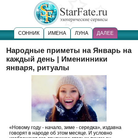
СОННИК
ИМЕНА
ЛУНА
ДАЛЕЕ
Народные приметы на Январь на
каждый день | Именинники
января, ритуалы
«Новому году - начало, зиме - середка», издавна
говорят в народе об этом месяце. И условно