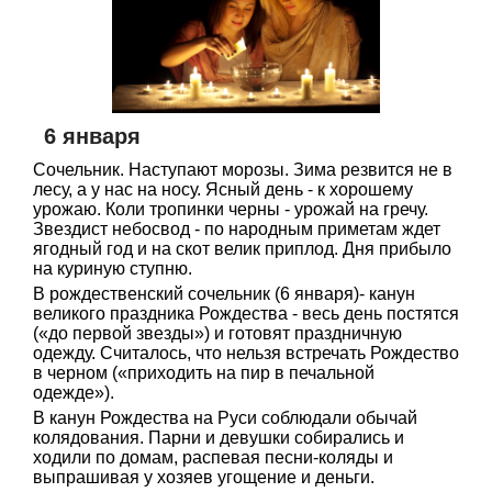
6 января
Сочельник. Наступают морозы. Зима резвится не в
лесу, а у нас на носу. Ясный день - к хорошему
урожаю. Коли тропинки черны - урожай на гречу.
Звездист небосвод - по народным приметам ждет
ягодный год и на скот велик приплод. Дня прибыло
на куриную ступню.
В рождественский сочельник (6 января)- канун
великого праздника Рождества - весь день постятся
(«до первой звезды») и готовят праздничную
одежду. Считалось, что нельзя встречать Рождество
в черном («приходить на пир в печальной
одежде»).
В канун Рождества на Руси соблюдали обычай
колядования. Парни и девушки собирались и
ходили по домам, распевая песни-коляды и
выпрашивая у хозяев угощение и деньги.