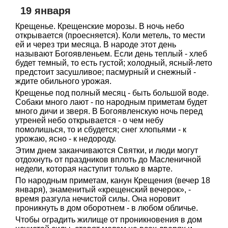
19 января
Крещенье. Крещенские морозы. В ночь небо
открывается (проесняется). Коли метель, то мести
ей и через три месяца. В народе этот день
называют Богоявленьем. Если день теплый - хлеб
будет темный, то есть густой; холодный, ясный-лето
предстоит засушливое; пасмурный и снежный -
ждите обильного урожая.
Крещенье под полный месяц - быть большой воде.
Собаки много лают - по народным приметам будет
много дичи и зверя. В Богоявленскую ночь перед
утреней небо открывается - о чем небу
помолишься, то и сбудется; снег хлопьями - к
урожаю, ясно - к недороду.
Этим днем заканчиваются Святки, и люди могут
отдохнуть от праздников вплоть до Масленичной
недели, которая наступит только в марте.
По народным приметам, канун Крещения (вечер 18
января), знаменитый «крещенский вечерок», -
время разгула нечистой силы. Она норовит
проникнуть в дом оборотнем - в любом обличье.
Чтобы оградить жилище от проникновения в дом