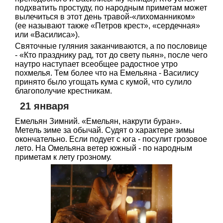
подхватить простуду, по народным приметам может
вылечиться в этот день травой-«лихоманником»
(ее называют также «Петров крест», «сердечная»
или «Василиса»).
Святочные гуляния заканчиваются, а по пословице
- «Кто празднику рад, тот до свету пьян», после чего
наутро наступает всеобщее радостное утро
похмелья. Тем более что на Емельяна - Василису
принято было угощать кума с кумой, что сулило
благополучие крестникам.
21 января
Емельян Зимний. «Емельян, накрути буран».
Метель зиме за обычай. Судят о характере зимы
окончательно. Если подует с юга - посулит грозовое
лето. На Омельяна ветер южный - по народным
приметам к лету грозному.