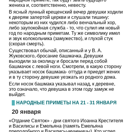
жениха и, соответственно, невесту.
В ясный лунный крещенский вечер девушки ходили
к дверям запертой церкви и слушали тишину:
некоторым из них чудился либо венчальный хор,
либо заупокойная служба - то, что сулил им новый
год по народным приметам. Ту же символику имел
и звук колокольчика (замужество), и глухой стук
(скорая смерть).
Существовал обычай, описанный и у В. А.
Жуковского,-бросание башмачка. Девушки
выходили за околицу и бросали перед собой
башмачок с левой ноги. Смотрели, в какую сторону
указывает носок башмака- оттуда и приедет жених
и в ту сторону девушке уезжать из родного дома.
Если носок башмака указывал назад, к деревне,
это означало, что девушка в этом году замуж не
выйдет.
НАРОДНЫЕ ПРИМЕТЫ НА 21 - 31 ЯНВАРЯ
20 января
«Отдание Святок» - дни святого Иоанна Крестителя
и Василисы и Емельяна (память Емельяна
преподобного и Василисы-мученицы). Кто успел