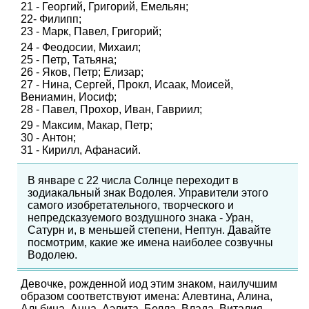
21 - Георгий, Григорий, Емельян;
22- Филипп;
23 - Марк, Павел, Григорий;
24 - Феодосии, Михаил;
25 - Петр, Татьяна;
26 - Яков, Петр; Елизар;
27 - Нина, Сергей, Прокл, Исаак, Моисей,
Вениамин, Иосиф;
28 - Павел, Прохор, Иван, Гавриил;
29 - Максим, Макар, Петр;
30 - Антон;
31 - Кирилл, Афанасий.
В январе с 22 числа Солнце переходит в
зодиакальный знак Водолея. Управители этого
самого изобретательного, творческого и
непредсказуемого воздушного знака - Уран,
Сатурн и, в меньшей степени, Нептун. Давайте
посмотрим, какие же имена наиболее созвучны
Водолею.
Девочке, рожденной иод этим знаком, наилучшим
образом соответствуют имена: Алевтина, Алина,
Альбина, Анна, Аэлита, Белла, Влада, Виталия,