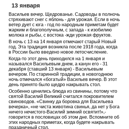
13 января
Васильев вечер. Щедрованье. Садоводы в полночь
стряхивают снег с яблонь - для урожая. Если в ночь
ветер дует с юга - год по народным приметам будет
жарким и благополучным, с запада - к изобилию
молока и рыбы, с востока -жди урожая фруктов.
В ночь с 13 на 14 января отмечают старый Новый
год. Эта традиция возникла после 1918 года, когда
в России было введено новое летосчисление.
Когда-то этот день приходился на 1 января и
назывался Васильевым днем, а канун его - 31
декабря (ставший 13 января) - Васильевым
вечером. По старинной традиции, в новогоднюю
ночь отмечался «богатый» Васильев вечер. В этот
день принято было щедро накрывать стол.
Особенно ценились блюда из свинины, потому что
святой Василий Великий считался покровителем
свиноводов. «Свинку да боровка для Васильева
вечерка», «не чиста животина свинья, да нет у Бога
ничего нечистого-Василий зимний освятит!»,-
говорится в пословицах об этом дне. Вспомните об
этих народных приметах, когда будете накрывать
праздничный стол.