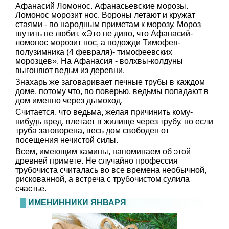
Афанасий Ломонос. Афанасьевские морозы.
Ломонос морозит нос. Вороны летают и кружат
стаями - по народным приметам к морозу. Мороз
шутить не любит. «Это не диво, что Афанасий-
ломонос морозит нос, а подожди Тимофея-
полузимника (4 февраля)- тимофеевских
морозцев». На Афанасия - волхвы-колдуны
выгоняют ведьм из деревни.
Знахарь же заговаривает печные трубы в каждом
доме, потому что, по поверью, ведьмы попадают в
дом именно через дымоход.
Считается, что ведьма, желая причинить кому-
нибудь вред, влетает в жилище через трубу, но если
труба заговорена, весь дом свободен от
посещения нечистой силы.
Всем, имеющим камины, напоминаем об этой
древней примете. Не случайно профессия
трубочиста считалась во все времена необычной,
рискованной, а встреча с трубочистом сулила
счастье.
ИМЕНИННИКИ ЯНВАРЯ