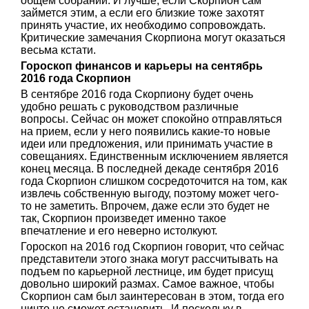
общем собрании. И лучше, если Скорпион сам
займется этим, а если его близкие тоже захотят
принять участие, их необходимо сопровождать.
Критические замечания Скорпиона могут оказаться
весьма кстати.
Гороскоп финансов и карьеры на сентябрь
2016 года Скорпион
В сентябре 2016 года Скорпиону будет очень
удобно решать с руководством различные
вопросы. Сейчас он может спокойно отправляться
на прием, если у него появились какие-то новые
идеи или предложения, или принимать участие в
совещаниях. Единственным исключением является
конец месяца. В последней декаде сентября 2016
года Скорпион слишком сосредоточится на том, как
извлечь собственную выгоду, поэтому может чего-
то не заметить. Впрочем, даже если это будет не
так, Скорпион произведет именно такое
впечатление и его неверно истолкуют.
Гороскоп на 2016 год Скорпион говорит, что сейчас
представители этого знака могут рассчитывать на
подъем по карьерной лестнице, им будет присущ
довольно широкий размах. Самое важное, чтобы
Скорпион сам был заинтересован в этом, тогда его
ничто не сможет остановить. И поскольку в