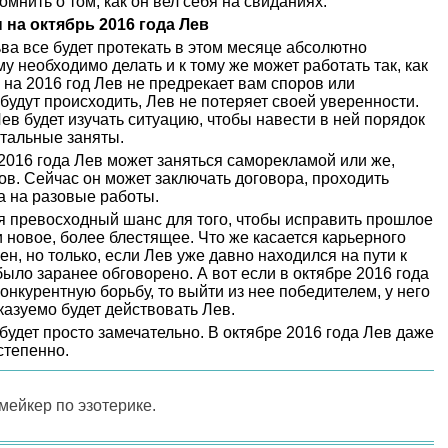
мнить о том, как он вел себя на свиданиях.
на октябрь 2016 года Лев
а все будет протекать в этом месяце абсолютно
му необходимо делать и к тому же может работать так, как
 на 2016 год Лев не предрекает вам споров или
будут происходить, Лев не потеряет своей уверенности.
ев будет изучать ситуацию, чтобы навести в ней порядок
стальные заняты.
 2016 года Лев может заняться саморекламой или же,
ов. Сейчас он может заключать договора, проходить
а на разовые работы.
я превосходный шанс для того, чтобы исправить прошлое
и новое, более блестящее. Что же касается карьерного
ен, но только, если Лев уже давно находился на пути к
было заранее обговорено. А вот если в октябре 2016 года
онкурентную борьбу, то выйти из нее победителем, у него
казуемо будет действовать Лев.
будет просто замечательно. В октябре 2016 года Лев даже
степенно.
-мейкер по эзотерике.