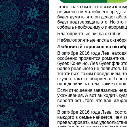
этого знака быть готовыми к том
не имеют ни малейшего представ
будет думать, что он делает абсо
будут подтверждать это. Но это 
собрать необходимую информацию
Благоприятные числа октября – 5, 
Неблагоприятные числа октября – 
Любовный гороскоп на октябр
В октябре 2016 года Лев, наход
особенно проявится романтика. В
будет. Конечно, Лев будет флирт
более реального не появится. Те
тяготиться таким поведением, то
скучно, как все оборвется. Горос
определились с тем, какие отнош
Если отношения завязались неда
ухаживания. А вот выходить куда
вероятность того, что ваш избр
ему.
В октябре 2016 года Львы, сост
каждого в семье найдется, чем з
превалировать над удовольствия