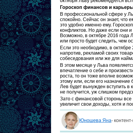
октября Льву рекомендуется вспо
Гороскоп финансов и карьеры 
В профессиональной сфере у Льв
спокойно. Сейчас он знает, что е
это удобно именно ему. Гороскоп
конфликтов. Но даже если они и 
Возможно, в октябре 2016 года Л
или просто будет следить, чем о
Если это необходимо, в октябре
напротив, рекламой своих товар
собеседования или же для найм
В этом месяце у Льва появляетс
впечатление о себе и произвест
роста, то он тоже вполне возмож
этому или, если его назначение 
Лев будет вынужден вступить в к
не получится, уж слишком предс
Зато с финансовой стороны все 
увеличит свои доходы, хотя и по
Юношева Яна
- контент