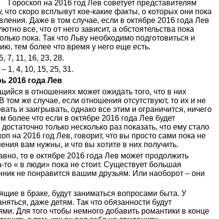
Гороскоп на 2016 год Лев советует представителям
у, что скоро всплывут кое-какие факты, о которых они пока
ления. Даже в том случае, если в октябре 2016 года Лев
лютно все, что от него зависит, а обстоятельства пока
только пока. Так что Льву необходимо подготовиться и
, тем более что время у него еще есть.
7, 11, 16, 23, 28.
1, 4, 10, 15, 25, 31.
ь 2016 года Лев
ящийся в отношениях может ожидать того, что в них
 том же случае, если отношения отсутствуют, то их и не
овать и заигрывать, однако все этим и ограничится, ничего
м более что если в октябре 2016 года Лев будет
 достаточно только несколько раз показать, что ему стало
коп на 2016 год Лев, говорит, что вы просто сами пока не
ения вам нужны, и что вы хотите в них получить.
вно, то в октябре 2016 года Лев может продолжить
-то « в люди» пока не стоит. Существует большая
анник не понравится вашим друзьям. Или наоборот – они
оящие в браке, будут заниматься вопросами быта. У
аняться, даже детям. Так что обязанности будут
ми. Для того чтобы немного добавить романтики в конце