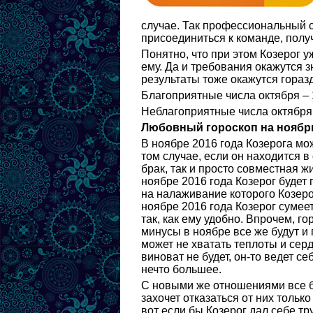
случае. Так профессиональный с
присоединиться к команде, получ
Понятно, что при этом Козерог у
ему. Да и требования окажутся 
результаты тоже окажутся горазд
Благоприятные числа октября – 10,
Неблагоприятные числа октября – 
Любовный гороскоп на ноябрь
В ноябре 2016 года Козерога мо
том случае, если он находится в
брак, так и просто совместная ж
ноябре 2016 года Козерог будет
на налаживание которого Козеро
ноябре 2016 года Козерог сумеет 
так, как ему удобно. Впрочем, г
минусы в ноябре все же будут и г
может не хватать теплоты и сер
виноват не будет, он-то ведет се
нечто большее.
С новыми же отношениями все бу
захочет отказаться от них тольк
вот если бы Козерог дал себе тр