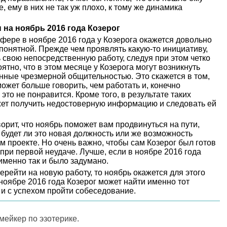
е, ему в них не так уж плохо, к тому же динамика
на ноябрь 2016 года Козерог
ере в ноябре 2016 года у Козерога окажется довольно
 понятной. Прежде чем проявлять какую-то инициативу,
 свою непосредственную работу, следуя при этом четко
тно, что в этом месяце у Козерога могут возникнуть
ные чрезмерной общительностью. Это скажется в том,
может больше говорить, чем работать и, конечно
то не понравится. Кроме того, в результате таких
жет получить недостоверную информацию и следовать ей
ворит, что ноябрь поможет вам продвинуться на пути,
будет ли это новая должность или же возможность
м проекте. Но очень важно, чтобы сам Козерог был готов
 при первой неудаче. Лучше, если в ноябре 2016 года
 именно так и было задумано.
ерейти на новую работу, то ноябрь окажется для этого
оябре 2016 года Козерог может найти именно тот
 и с успехом пройти собеседование.
-мейкер по эзотерике.