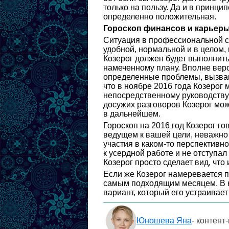
только на пользу. Да и в принцип
определенно положительная.
Гороскоп финансов и карьеры 
Ситуация в профессиональной сф
удобной, нормальной и в целом,
Козерог должен будет выполнить
намеченному плану. Вполне вероя
определенные проблемы, вызван
что в ноябре 2016 года Козерог 
непосредственному руководству э
досужих разговоров Козерог мо
в дальнейшем.
Гороскоп на 2016 год Козерог го
ведущем к вашей цели, неважно 
участия в каком-то перспективно
к усердной работе и не отступал
Козерог просто сделает вид, что
Если же Козерог намеревается п
самым подходящим месяцем. В н
вариант, который его устраивает
Юношева Яна
- контент