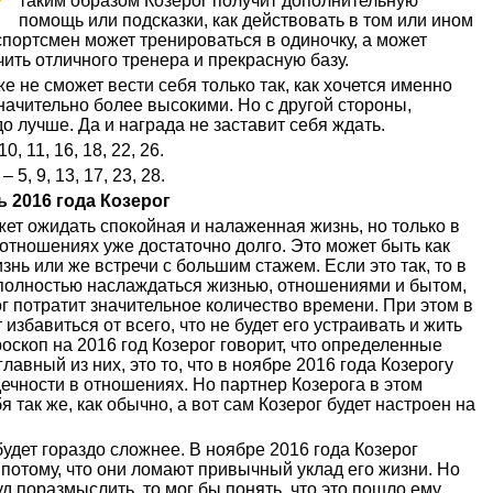
таким образом Козерог получит дополнительную
помощь или подсказки, как действовать в том или ином
портсмен может тренироваться в одиночку, а может
ить отличного тренера и прекрасную базу.
же не сможет вести себя только так, как хочется именно
значительно более высокими. Но с другой стороны,
о лучше. Да и награда не заставит себя ждать.
 11, 16, 18, 22, 26.
5, 9, 13, 17, 23, 28.
 2016 года Козерог
жет ожидать спокойная и налаженная жизнь, но только в
 отношениях уже достаточно долго. Это может быть как
изнь или же встречи с большим стажем. Если это так, то в
 полностью наслаждаться жизнью, отношениями и бытом,
г потратит значительное количество времени. При этом в
избавиться от всего, что не будет его устраивать и жить
ороскоп на 2016 год Козерог говорит, что определенные
лавный из них, это то, что в ноябре 2016 года Козерогу
дечности в отношениях. Но партнер Козерога в этом
бя так же, как обычно, а вот сам Козерог будет настроен на
дет гораздо сложнее. В ноябре 2016 года Козерог
о потому, что они ломают привычный уклад его жизни. Но
уд поразмыслить, то мог бы понять, что это пошло ему