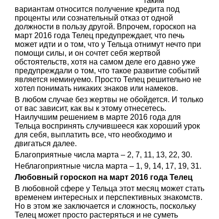
таким
вариантам относится получение кредита под
проценты или сознательный отказ от одной
должности в пользу другой. Впрочем, гороскоп на
март 2016 года Телец предупреждает, что печь
может идти и о том, что у Тельца отнимут нечто при
помощи силы, и он сочтет себя жертвой
обстоятельств, хотя на самом деле его давно уже
предупреждали о том, что такое развитие событий
является неминуемо. Просто Телец решительно не
хотел понимать никаких знаков или намеков.
В любом случае без жертвы не обойдется. И только
от вас зависит, как вы к этому отнесетесь.
Наилучшим решением в марте 2016 года для
Тельца воспринять случившееся как хороший урок
для себя, выплатить все, что необходимо и
двигаться далее.
Благоприятные числа марта – 2, 7, 11, 13, 22, 30.
Неблагоприятные числа марта – 1, 9, 14, 17, 19, 31.
Любовный гороскоп на март 2016 года Телец
В любовной сфере у Тельца этот месяц может стать
временем интересных и перспективных знакомств.
Но в этом же заключается и сложность, поскольку
Телец может просто растеряться и не суметь