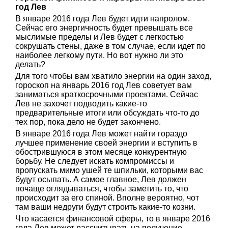
год Лев
В январе 2016 года Лев будет идти напролом.
Сейчас его энергичность будет превышать все
мыслимые пределы и Лев будет с легкостью
сокрушать стены, даже в том случае, если идет по
наиболее легкому пути. Но вот нужно ли это
делать?
Для того чтобы вам хватило энергии на один заход,
гороскоп на январь 2016 год Лев советует вам
заниматься краткосрочными проектами. Сейчас
Лев не захочет подводить какие-то
предварительные итоги или обсуждать что-то до
тех пор, пока дело не будет закончено.
В январе 2016 года Лев может найти гораздо
лучшее применение своей энергии и вступить в
обострившуюся в этом месяце конкурентную
борьбу. Не следует искать компромиссы и
пропускать мимо ушей те шпильки, которыми вас
будут осыпать. А самое главное, Лев должен
почаще оглядываться, чтобы заметить то, что
происходит за его спиной. Вполне вероятно, чот
там ваши недруги будут строить какие-то козни.
Что касается финансовой сферы, то в январе 2016
года Лев может рассчитывать на получение