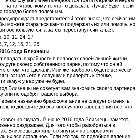
этом случае им не понадобится тратить время и нервы
на то, чтобы кому-то что-то доказать. Лучше будет, если
то гораздо более полезным.
предупреждает представителей этого знака, что сейчас им
Вы можете стараться как-то поддержать их или помочь, но
и воспользуются, а затем перестанут считаться.
10, 11, 24, 27.
7, 12, 15, 21, 25.
2016 года Близнецы
т впадать в крайности в вопросах своей личной жизни.
одруге своего собственного парня, потому что он ей
те о том, что сделали. Или же наоборот, будете всячески
ясь загнать его в ловушку и припереть к стенке,
ти замуж у вас уже не будет.
 год Близнецы не советует вам знакомить своего партнера
ку они не одобрят вашего выбора.
о время назначено бракосочетание не следует отменять
ательно доведите до благополучного завершения все, что
ровенно скучать. В июне 2016 года Близнецы заметят,
овенно раздражает. Для того чтобы разобраться в
вах, Близнецы должны оглянуться по сторонам и
ли их все остальное. Если это так, то подобное явление,