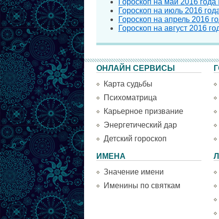
Гороскоп на май 2016 года
Гороскоп на июль 2016 год
Гороскоп на апрель 2016 г
Гороскоп на август 2016 г
ОНЛАЙН СЕРВИСЫ
Г
Карта судьбы
Психоматрица
Карьерное призвание
Энергетический дар
Детский гороскоп
ИМЕНА
Л
Значение имени
Именины по святкам