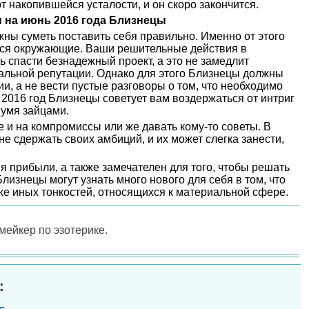
т накопившейся усталости, и он скоро закончится.
 на июнь 2016 года Близнецы
ны суметь поставить себя правильно. Именно от этого
иться окружающие. Ваши решительные действия в
ь спасти безнадежный проект, а это не замедлит
альной репутации. Однако для этого Близнецы должны
и, а не вести пустые разговоры о том, что необходимо
а 2016 год Близнецы советует вам воздержаться от интриг
вумя зайцами.
е и на компромиссы или же давать кому-то советы. В
е сдержать своих амбиций, и их может слегка занести,
я прибыли, а также замечателен для того, чтобы решать
лизнецы могут узнать много нового для себя в том, что
 же иных тонкостей, относящихся к материальной сфере.
-мейкер по эзотерике.
: