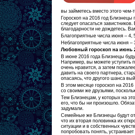
вы займетесь вместо этого чем-
Гороскоп на 2016 год Близнецы 
следует опасаться завистников. 
благодарности не дождетесь. Вам
Благоприятные числа июня – 4, 5, 
Неблагоприятные числа июня – 3, 
Любовный гороскоп на июнь 
В июне 2016 года Близнецы буду
Например, вы можете уступить п
очень нравится, а затем пожалее
давить на своего партнера, стара
опасаясь, что другого шанса вый
В этом месяце гороскоп на 2016
со своими же друзьями, посколь
Тем Близнецам, у которых на эт
его, что бы ни произошло. Обяз
задумали.
Семейные же Близнецы будут отк
что их вторая половинка их откр
ситуации и в собственных чувст
попробовать понять, устраивает 