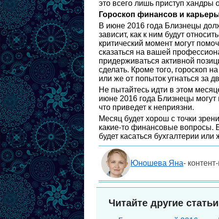
это всего лишь приступ хандры о
Гороскоп финансов и карьеры
В июне 2016 года Близнецы долж
зависит, как к ним будут относ
критический момент могут помоч
сказаться на вашей профессион
придерживаться активной позици
сделать. Кроме того, гороскоп н
или же от попыток угнаться за д
Не пытайтесь идти в этом месяц
июне 2016 года Близнецы могут н
что приведет к неприязни.
Месяц будет хорош с точки зрени
какие-то финансовые вопросы. Б
будет касаться бухгалтерии или
Юношева Яна
- контент
Читайте другие статьи