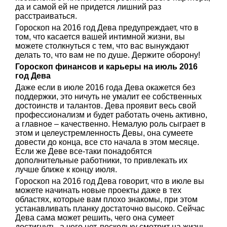
да и самой ей не придется лишний раз
расстраиваться.
Гороскоп на 2016 год Дева предупреждает, что в
том, что касается вашей интимной жизни, вы
можете столкнуться с тем, что вас вынуждают
делать то, что вам не по душе. Держите оборону!
Гороскоп финансов и карьеры на июль 2016
год Дева
Даже если в июле 2016 года Дева окажется без
поддержки, это ничуть не умалит ее собственных
достоинств и талантов. Дева проявит весь свой
профессионализм и будет работать очень активно,
а главное – качественно. Немалую роль сыграет в
этом и целеустремленность Девы, она сумеете
довести до конца, все сто начала в этом месяце.
Если же Деве все-таки понадобятся
дополнительные работники, то привлекать их
лучше ближе к концу июля.
Гороскоп на 2016 год Дева говорит, что в июле вы
можете начинать новые проекты даже в тех
областях, которые вам плохо знакомы, при этом
устанавливать планку достаточно высоко. Сейчас
Дева сама может решить, чего она сумеет
достигнуть, а чего нет, поскольку смотрит на жизнь