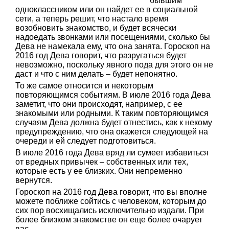
бывшим
одноклассником или он найдет ее в социальной
сети, а теперь решит, что настало время
возобновить знакомство, и будет всячески
надоедать звонками или посещениями, сколько бы
Дева не намекала ему, что она занята. Гороскоп на
2016 год Дева говорит, что разругаться будет
невозможно, поскольку явного пода для этого он не
даст и что с ним делать – будет непонятно.
То же самое относится и некоторым
повторяющимся событиям. В июле 2016 года Дева
заметит, что они происходят, например, с ее
знакомыми или родными. К таким повторяющимся
случаям Дева должна будет отнестись, как к некому
предупреждению, что она окажется следующей на
очереди и ей следует подготовиться.
В июле 2016 года Дева вряд ли сумеет избавиться
от вредных привычек – собственных или тех,
которые есть у ее близких. Они непременно
вернутся.
Гороскоп на 2016 год Дева говорит, что вы вполне
можете поближе сойтись с человеком, которым до
сих пор восхищались исключительно издали. При
более близком знакомстве он еще более очарует
вас.