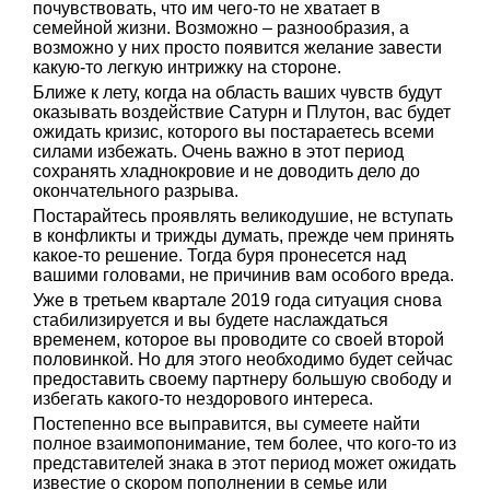
почувствовать, что им чего-то не хватает в
семейной жизни. Возможно – разнообразия, а
возможно у них просто появится желание завести
какую-то легкую интрижку на стороне.
Ближе к лету, когда на область ваших чувств будут
оказывать воздействие Сатурн и Плутон, вас будет
ожидать кризис, которого вы постараетесь всеми
силами избежать. Очень важно в этот период
сохранять хладнокровие и не доводить дело до
окончательного разрыва.
Постарайтесь проявлять великодушие, не вступать
в конфликты и трижды думать, прежде чем принять
какое-то решение. Тогда буря пронесется над
вашими головами, не причинив вам особого вреда.
Уже в третьем квартале 2019 года ситуация снова
стабилизируется и вы будете наслаждаться
временем, которое вы проводите со своей второй
половинкой. Но для этого необходимо будет сейчас
предоставить своему партнеру большую свободу и
избегать какого-то нездорового интереса.
Постепенно все выправится, вы сумеете найти
полное взаимопонимание, тем более, что кого-то из
представителей знака в этот период может ожидать
известие о скором пополнении в семье или