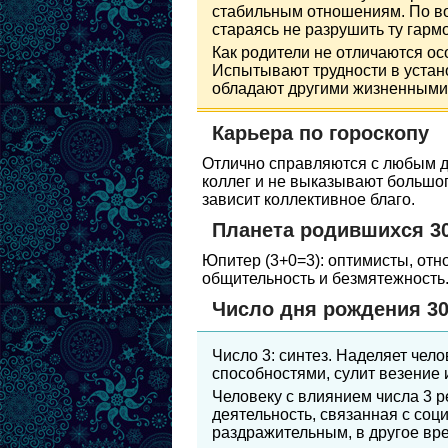
стабильным отношениям. По во
стараясь не разрушить ту гарм
Как родители не отличаются ос
Испытывают трудности в устан
обладают другими жизненными
Карьера по гороскопу
Отлично справляются с любым д
коллег и не выказывают большог
зависит коллективное благо.
Планета родившихся 3
Юпитер (3+0=3): оптимисты, отно
общительность и безмятежность
Число дня рождения 30
Число 3: синтез. Наделяет чел
способностями, сулит везение и
Человеку с влиянием числа 3 р
деятельность, связанная с соц
раздражительным, в другое вр