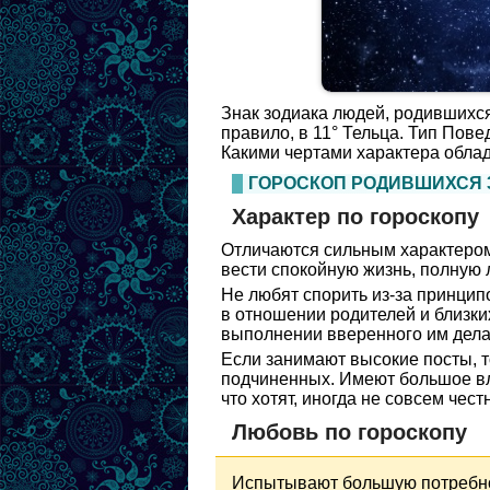
Знак зодиака людей, родившихся 
правило, в 11° Тельца. Тип Пов
Какими чертами характера облад
ГОРОСКОП РОДИВШИХСЯ 
Характер по гороскопу
Отличаются сильным характером,
вести спокойную жизнь, полную 
Не любят спорить из-за принцип
в отношении родителей и близких
выполнении вверенного им дела,
Если занимают высокие посты, т
подчиненных. Имеют большое вли
что хотят, иногда не совсем чес
Любовь по гороскопу
Испытывают большую потребнос