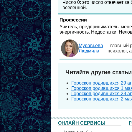
Число 0: это число отвечает з
вселенной.
Профессии
Учитель, предприниматель, мене
энергичность. Недостатки. Нелов
Муравьева
- главный 
Людмила
психолог, 
Читайте другие статьи
Гороскоп родившихся 29 апр
Гороскоп родившихся 1 мая 
Гороскоп родившихся 28 апр
Гороскоп родившихся 2 мая 
ОНЛАЙН СЕРВИСЫ
Г