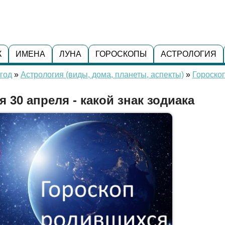
К
ИМЕНА
ЛУНА
ГОРОСКОПЫ
АСТРОЛОГИЯ
год
»
Астрология (виды, дома, планеты, аспекты)
»
Гороско
 30 апреля - какой знак зодиака