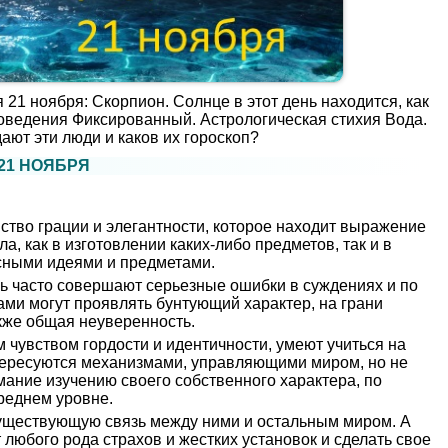
 21 ноября: Скорпион. Солнце в этот день находится, как
поведения Фиксированный. Астрологическая стихия Вода.
ают эти люди и каков их гороскоп?
21 НОЯБРЯ
тво грации и элегантности, которое находит выражение
ела, как в изготовлении каких-либо предметов, так и в
сными идеями и предметами.
нь часто совершают серьезные ошибки в суждениях и по
ми могут проявлять бунтующий характер, на грани
кже общая неуверенность.
чувством гордости и идентичности, умеют учиться на
тересуются механизмами, управляющими миром, но не
имание изучению своего собственного характера, по
реднем уровне.
существующую связь между ними и остальным миром. А
 любого рода страхов и жестких установок и сделать свое