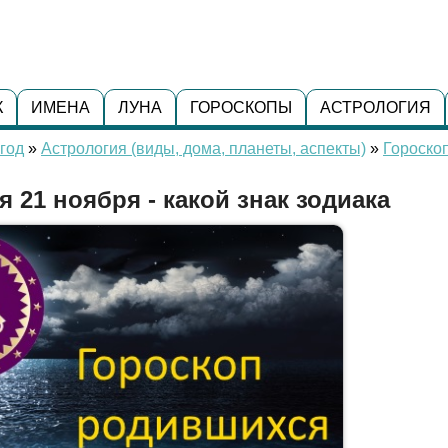
К
ИМЕНА
ЛУНА
ГОРОСКОПЫ
АСТРОЛОГИЯ
год
»
Астрология (виды, дома, планеты, аспекты)
»
Гороско
 21 ноября - какой знак зодиака