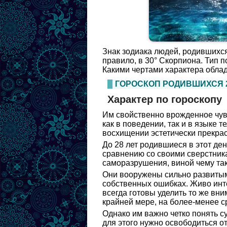
Знак зодиака людей, родившихся
правило, в 30° Скорпиона. Тип 
Какими чертами характера облад
ГОРОСКОП РОДИВШИХСЯ 
Характер по гороскопу
Им свойственно врожденное чувс
как в поведении, так и в языке т
восхищении эстетически прекра
До 28 лет родившиеся в этот де
сравнению со своими сверстника
саморазрушения, виной чему та
Они вооружены сильно развитым 
собственных ошибках. Живо ин
всегда готовы уделить то же вн
крайней мере, на более-менее с
Однако им важно четко понять 
для этого нужно освободиться от