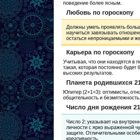
поведение более ясным.
Любовь по гороскопу
Должны уметь проявлять больш
научиться завязывать отношен
остаться непроницаемыми и же
Карьера по гороскопу
Учитывая, что они находятся в 
такая, которая постоянно будет
высоких результатов.
Планета родившихся 2
Юпитер (2+1=3): оптимисты, отно
общительность и безмятежность
Число дня рождения 2
Число 2: указывает на внутрен
личности с ярко выраженной ч
защите. Отличительными особ
креативность.