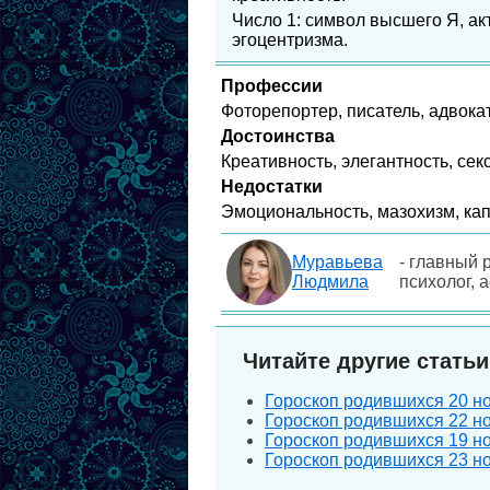
Число 1: символ высшего Я, акт
эгоцентризма.
Профессии
Фоторепортер, писатель, адвокат
Достоинства
Креативность, элегантность, сек
Недостатки
Эмоциональность, мазохизм, кап
Муравьева
- главный 
Людмила
психолог, 
Читайте другие статьи
Гороскоп родившихся 20 но
Гороскоп родившихся 22 но
Гороскоп родившихся 19 но
Гороскоп родившихся 23 но