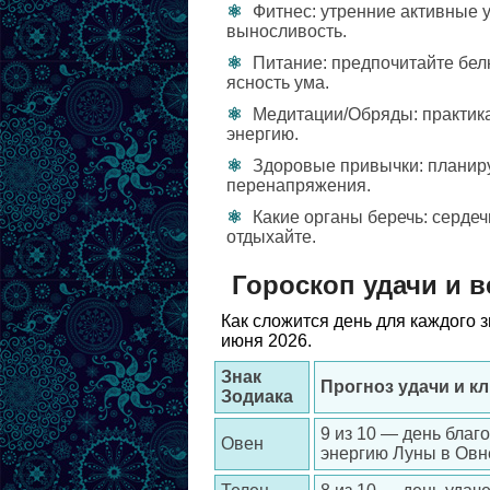
Фитнес: утренние активные 
выносливость.
Питание: предпочитайте бел
ясность ума.
Медитации/Обряды: практик
энергию.
Здоровые привычки: планиру
перенапряжения.
Какие органы беречь: сердеч
отдыхайте.
Гороскоп удачи и в
Как сложится день для каждого з
июня 2026.
Знак
Прогноз удачи и к
Зодиака
9 из 10 — день благ
Овен
энергию Луны в Овн