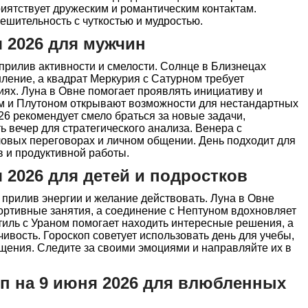
иятствует дружеским и романтическим контактам.
ешительность с чуткостью и мудростью.
я 2026 для мужчин
прилив активности и смелости. Солнце в Близнецах
ление, а квадрат Меркурия с Сатурном требует
иях. Луна в Овне помогает проявлять инициативу и
ом и Плутоном открывают возможности для нестандартных
26 рекомендует смело браться за новые задачи,
ь вечер для стратегического анализа. Венера с
ловых переговорах и личном общении. День подходит для
 и продуктивной работы.
 2026 для детей и подростков
е прилив энергии и желание действовать. Луна в Овне
ортивные занятия, а соединение с Нептуном вдохновляет
тиль с Ураном помогает находить интересные решения, а
ивость. Гороскоп советует использовать день для учебы,
щения. Следите за своими эмоциями и направляйте их в
 на 9 июня 2026 для влюбленных