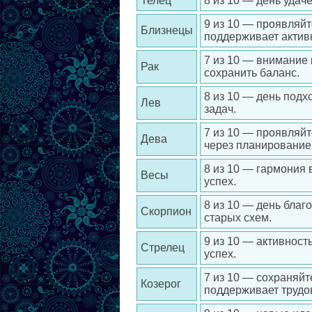
Телец
8 из 10 — день удач
9 из 10 — проявляйт
Близнецы
поддерживает актив
7 из 10 — внимание 
Рак
сохранить баланс.
8 из 10 — день под
Лев
задач.
7 из 10 — проявляйт
Дева
через планирование
8 из 10 — гармония 
Весы
успех.
8 из 10 — день благ
Скорпион
старых схем.
9 из 10 — активност
Стрелец
успех.
7 из 10 — сохраняйт
Козерог
поддерживает трудо