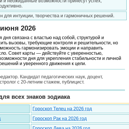
еи и неожиданные возможности принесут успех,
одуктивно.
ен для интуиции, творчества и гармоничных решений.
 июня 2026
 дня связана с властью над собой, структурой и
ить вызовы, требующие контроля и решительности, но
можность гармонизировать эмоции и направить
сло. Совет карты — действуйте с уверенностью,
возможности дня для укрепления стабильности и личной
решений и уверенного движения к цели.
редактор. Кандидат педагогических наук, доцент,
астролог с 20-летним стажем, публицист.
для всех знаков зодиака
Гороскоп Телец на 2026 год
д
Гороскоп Рак на 2026 год
Гороскоп Дева на 2026 год