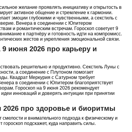
сильное желание проявлять инициативу и открытость в
ирует активное общение и стремление к гармонии.
ает эмоции глубокими и чувственными, а секстиль с
оверие. Венера в соединении с Юпитером
твам и романтическим встречам. Гороскоп советует 9
внимание к партнёру и готовность идти на компромисс.
нтических жестов и укрепления эмоциональной связи.
 9 июня 2026 про карьеру и
йствовать решительно и продуктивно. Секстиль Луны с
ности, а соединение с Плутоном помогает
ды. Квадрат Меркурия с Сатурном требует
Венера в соединении с Юпитером благоприятствует
орам. Гороскоп на 9 июня 2026 рекомендует
 идеи инноваций и доверять интуиции при принятии
я 2026 про здоровье и биоритмы
т смелости и внимательного подхода к физическому и
 гороскоп подскажет, куда направить силы.