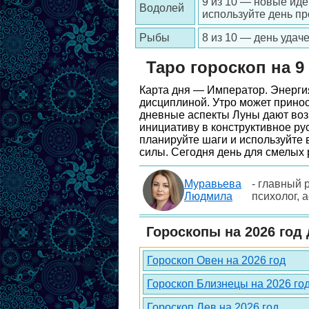
9 из 10 — новые ид
Водолей
используйте день пр
Рыбы
8 из 10 — день удач
Таро гороскоп на 9
Карта дня — Император. Энергия
дисциплиной. Утро может принос
дневные аспекты Луны дают воз
инициативу в конструктивное ру
планируйте шаги и используйте 
силы. Сегодня день для смелых 
Муравьева
- главный 
Людмила
психолог, 
Гороскопы на 2026 год 
Гороскоп Овен на 2026 год
Гороскоп Близнецы на 2026 го
Гороскоп Лев на 2026 год