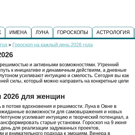
К
ИМЕНА
ЛУНА
ГОРОСКОПЫ
АСТРОЛОГИЯ
год
»
Гороскоп на каждый день 2026 года
2026
 решимостью и активными возможностями. Утренний
 путь к инициативе и динамичным действиям, а дневные
лутоном усиливают интуицию и смелость. Сегодня вы как
нней силы, который можно направить на конкретные цели
я 2026 для женщин
ь в потоке вдохновения и решимости. Луна в Овне в
еожиданные возможности для самовыражения и новых
ептуном усиливает интуицию и творческий потенциал, а
рансформировать старые установки. Гороскоп на 9 июня
т день для реализации задуманных проектов,
и и внимательного подхода к эмоциям. Венера в