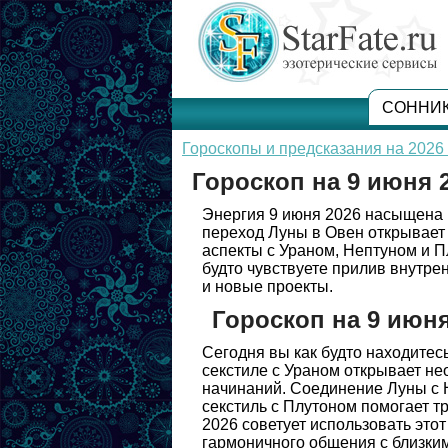
СОННИ
Гороскопы и предсказания на 2026 
Гороскоп на 9 июня 
Энергия 9 июня 2026 насыщена
переход Луны в Овен открывает
аспекты с Ураном, Нептуном и П
будто чувствуете прилив внутре
и новые проекты.
Гороскоп на 9 июн
Сегодня вы как будто находитес
секстиле с Ураном открывает н
начинаний. Соединение Луны с Н
секстиль с Плутоном помогает т
2026 советует использовать это
гармоничного общения с близким