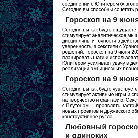
соединении с Юпитером благопр
Сегодня вы способны сочетать р
Гороскоп на 9 июн
Сегодня вы как будто ощущаете 
стимулирует аналитическое мыш
дисциплины и точности в действ
уверенность, а секстили с Уран
решений. Гороскоп на 9 июня 20
планировать шаги и использоват
Юпитером усиливает удачу в де
реализации амбициозных планов
Гороскоп на 9 июня
Сегодня вы как будто чувствует
стимулирует активные игры и сп
на творчество и фантазию. Секс
с Плутоном — проявлять настойч
новых проектов и дружеского об
конструктивное русло.
Любовный гороскоп
и одиноких