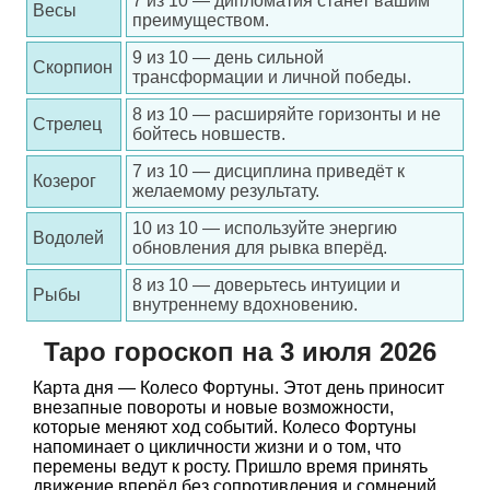
7 из 10 — дипломатия станет вашим
Весы
преимуществом.
9 из 10 — день сильной
Скорпион
трансформации и личной победы.
8 из 10 — расширяйте горизонты и не
Стрелец
бойтесь новшеств.
7 из 10 — дисциплина приведёт к
Козерог
желаемому результату.
10 из 10 — используйте энергию
Водолей
обновления для рывка вперёд.
8 из 10 — доверьтесь интуиции и
Рыбы
внутреннему вдохновению.
Таро гороскоп на 3 июля 2026
Карта дня — Колесо Фортуны. Этот день приносит
внезапные повороты и новые возможности,
которые меняют ход событий. Колесо Фортуны
напоминает о цикличности жизни и о том, что
перемены ведут к росту. Пришло время принять
движение вперёд без сопротивления и сомнений.