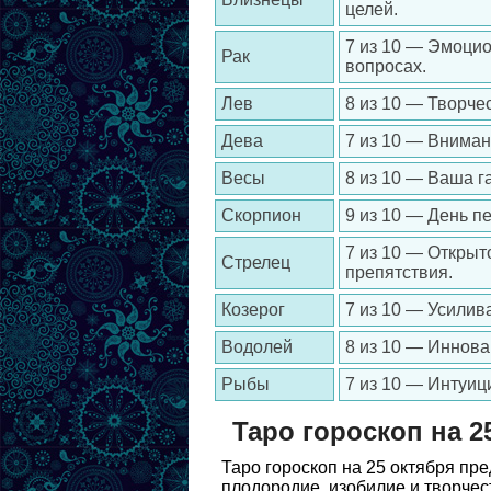
целей.
7 из 10 — Эмоцио
Рак
вопросах.
Лев
8 из 10 — Творче
Дева
7 из 10 — Вниман
Весы
8 из 10 — Ваша г
Скорпион
9 из 10 — День п
7 из 10 — Открыт
Стрелец
препятствия.
Козерог
7 из 10 — Усилив
Водолей
8 из 10 — Иннова
Рыбы
7 из 10 — Интуиц
Таро гороскоп на 2
Таро гороскоп на 25 октября п
плодородие, изобилие и творчес