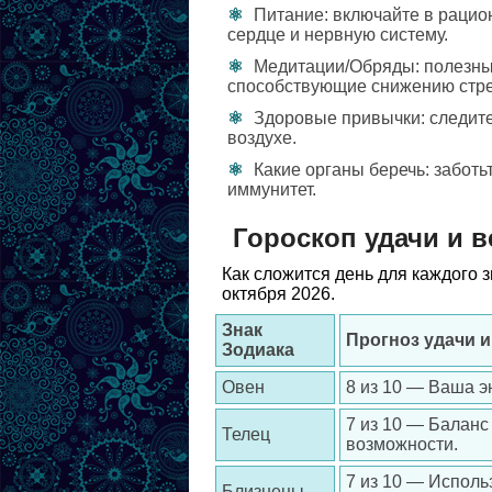
Питание: включайте в раци
сердце и нервную систему.
Медитации/Обряды: полезны
способствующие снижению стре
Здоровые привычки: следите
воздухе.
Какие органы беречь: заботь
иммунитет.
Гороскоп удачи и в
Как сложится день для каждого 
октября 2026.
Знак
Прогноз удачи 
Зодиака
Овен
8 из 10 — Ваша э
7 из 10 — Баланс
Телец
возможности.
7 из 10 — Исполь
Близнецы