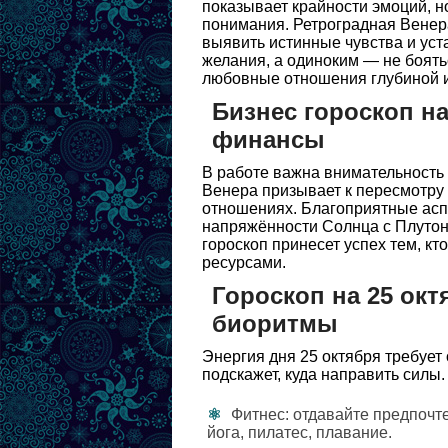
показывает крайности эмоций, н
понимания. Ретроградная Венер
выявить истинные чувства и уст
желания, а одиноким — не боять
любовные отношения глубиной и
Бизнес гороскоп на
финансы
В работе важна внимательность 
Венера призывает к пересмотру
отношениях. Благоприятные асп
напряжённости Солнца с Плутон
гороскоп принесет успех тем, кт
ресурсами.
Гороскоп на 25 окт
биоритмы
Энергия дня 25 октября требует
подскажет, куда направить силы.
Фитнес: отдавайте предпоч
йога, пилатес, плавание.