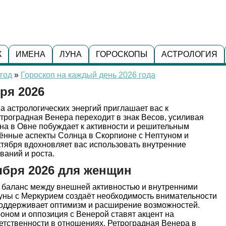
К
ИМЕНА
ЛУНА
ГОРОСКОПЫ
АСТРОЛОГИЯ
год
»
Гороскоп на каждый день 2026 года
ря 2026
на астрологических энергий приглашает вас к
троградная Венера переходит в знак Весов, усиливая
на в Овне побуждает к активности и решительным
ённые аспекты Солнца в Скорпионе с Нептуном и
октября вдохновляет вас использовать внутренние
ваний и роста.
ября 2026 для женщин
 баланс между внешней активностью и внутренними
Луны с Меркурием создаёт необходимость внимательности
поддерживает оптимизм и расширение возможностей.
оном и оппозиция с Венерой ставят акцент на
етственности в отношениях. Ретроградная Венера в