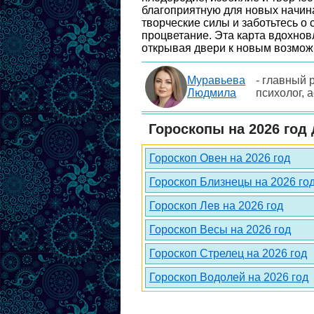
благоприятную для новых начин
творческие силы и заботьтесь о
процветание. Эта карта вдохнов
открывая двери к новым возмож
Муравьева
- главный 
Людмила
психолог, 
Гороскопы на 2026 год 
Гороскоп Овен на 2026 год
Гороскоп Близнецы на 2026 го
Гороскоп Лев на 2026 год
Гороскоп Весы на 2026 год
Гороскоп Стрелец на 2026 год
Гороскоп Водолей на 2026 год