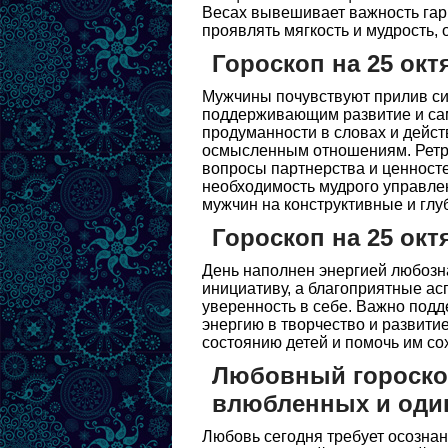
Весах вывешивает важность гар
проявлять мягкость и мудрость,
Гороскоп на 25 окт
Мужчины почувствуют прилив си
поддерживающим развитие и сам
продуманности в словах и дейст
осмысленным отношениям. Ретр
вопросы партнерства и ценносте
необходимость мудрого управле
мужчин на конструктивные и глу
Гороскоп на 25 окт
День наполнен энергией любозна
инициативу, а благоприятные ас
уверенность в себе. Важно под
энергию в творчество и развити
состоянию детей и помочь им со
Любовный гороскоп
влюбленных и оди
Любовь сегодня требует осозна