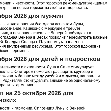
монии и честности. Этот гороскоп рекомендует женщинам
 открывая новые горизонты любви и творчества.
ября 2026 для мужчин
лы и вдохновения благодаря аспектам Луны,
осознание. Квинконс с Меркурием требует
виях, а вечерние аспекты с Венерой побуждают к
оградная Венера в Весах позволит пересмотреть важные
й. Квадрат Солнца с Плутоном указывает на
ния внутренними ресурсами. Этот гороскоп вдохновит
бокие перемены.
ября 2026 для детей и подростков
тельности и активности. Луна в Овне стимулирует
пекты с Юпитером помогают расширять кругозор и
держивать баланс между учебой и отдыхом, направляя
е. Родителям стоит уделить внимание эмоциональному
хранять гармонию.
 на 25 октября 2026 для
ноких
нности и гармонии. Оппозиция Луны с Венерой