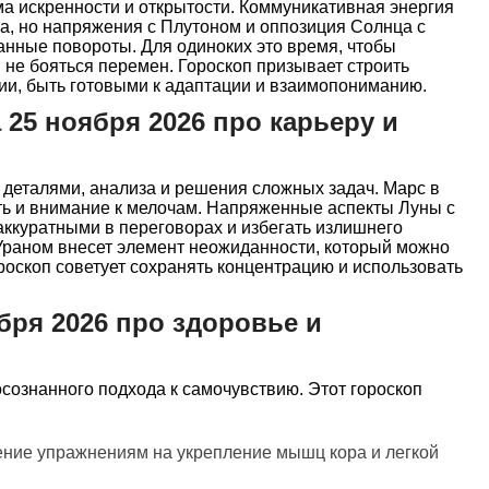
а искренности и открытости. Коммуникативная энергия
а, но напряжения с Плутоном и оппозиция Солнца с
анные повороты. Для одиноких это время, чтобы
не бояться перемен. Гороскоп призывает строить
ии, быть готовыми к адаптации и взаимопониманию.
 25 ноября 2026 про карьеру и
 деталями, анализа и решения сложных задач. Марс в
ть и внимание к мелочам. Напряженные аспекты Луны с
ккуратными в переговорах и избегать излишнего
Ураном внесет элемент неожиданности, который можно
роскоп советует сохранять концентрацию и использовать
бря 2026 про здоровье и
осознанного подхода к самочувствию. Этот гороскоп
ение упражнениям на укрепление мышц кора и легкой