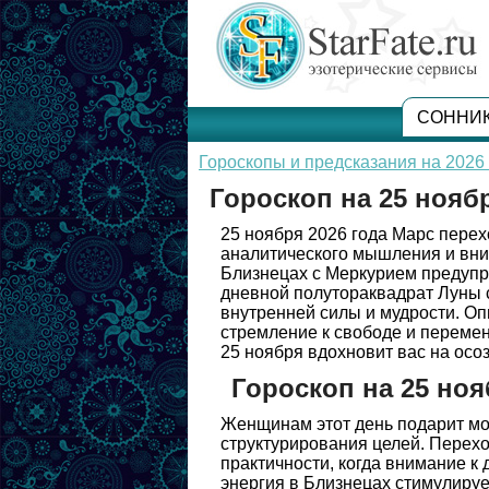
СОННИ
Гороскопы и предсказания на 2026 
Гороскоп на 25 нояб
25 ноября 2026 года Марс перех
аналитического мышления и вни
Близнецах с Меркурием предупр
дневной полутораквадрат Луны 
внутренней силы и мудрости. О
стремление к свободе и перемен
25 ноября вдохновит вас на осо
Гороскоп на 25 но
Женщинам этот день подарит мо
структурирования целей. Перехо
практичности, когда внимание к
энергия в Близнецах стимулируе