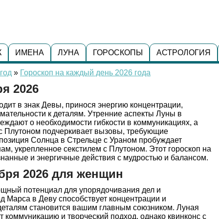
К
ИМЕНА
ЛУНА
ГОРОСКОПЫ
АСТРОЛОГИЯ
год
»
Гороскоп на каждый день 2026 года
ря 2026
одит в знак Девы, принося энергию концентрации,
мательности к деталям. Утренние аспекты Луны в
еждают о необходимости гибкости в коммуникациях, а
с Плутоном подчеркивает вызовы, требующие
ппозиция Солнца в Стрельце с Ураном пробуждает
ам, укрепленное секстилем с Плутоном. Этот гороскоп на
знанные и энергичные действия с мудростью и балансом.
ября 2026 для женщин
щный потенциал для упорядочивания дел и
д Марса в Деву способствует концентрации и
 деталям становится вашим главным союзником. Луная
т коммуникацию и творческий подход, однако квинконс с