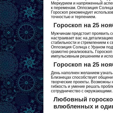
Меркурием и напряженный аспек
к переменам. Оппозиция Солнца
Гороскоп рекомендует использов
точностью и терпением.
Гороскоп на 25 ноя
Мужчинам предстоит проявить с
настраивает вас на детализаци
стабильности и стремлением к с
Оппозиция Солнца с Ураном подт
грамотно реализовать. Гороскоп
импульсивным решениям и испол
Гороскоп на 25 ноя
День наполнен желанием узнать 
Близнецах способствует общению
творческие проекты. Возможны 
гибкость и умение решать проб
сотрудничество с окружающими.
Любовный гороскоп
влюбленных и оди