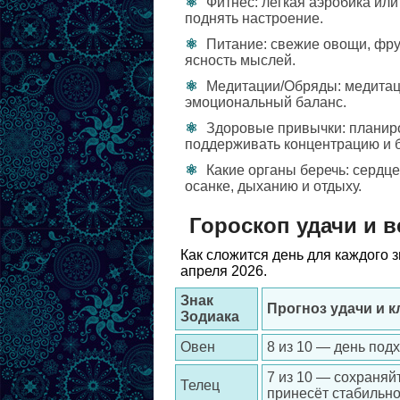
Фитнес: лёгкая аэробика или
поднять настроение.
Питание: свежие овощи, фру
ясность мыслей.
Медитации/Обряды: медитаци
эмоциональный баланс.
Здоровые привычки: планир
поддерживать концентрацию и б
Какие органы беречь: сердц
осанке, дыханию и отдыху.
Гороскоп удачи и в
Как сложится день для каждого 
апреля 2026.
Знак
Прогноз удачи и 
Зодиака
Овен
8 из 10 — день под
7 из 10 — сохраняй
Телец
принесёт стабильно