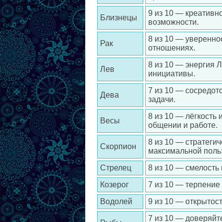
9 из 10 — креативн
Близнецы
возможности.
8 из 10 — уверенно
Рак
отношениях.
8 из 10 — энергия 
Лев
инициативы.
7 из 10 — сосредот
Дева
задачи.
8 из 10 — лёгкость
Весы
общении и работе.
8 из 10 — стратеги
Скорпион
максимальной поль
Стрелец
8 из 10 — смелость
Козерог
7 из 10 — терпение
Водолей
9 из 10 — открытос
7 из 10 — доверяйт