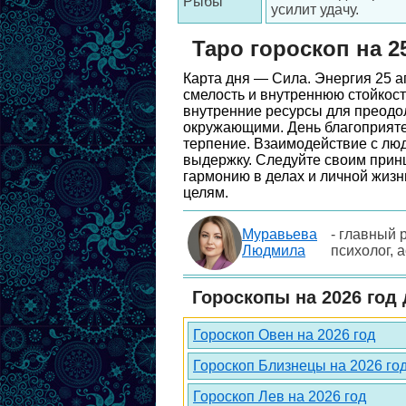
Рыбы
усилит удачу.
Таро гороскоп на 2
Карта дня — Сила. Энергия 25 а
смелость и внутреннюю стойкость
внутренние ресурсы для преодо
окружающими. День благоприяте
терпение. Взаимодействие с люд
выдержку. Следуйте своим принц
гармонию в делах и личной жизн
целям.
Муравьева
- главный 
Людмила
психолог, 
Гороскопы на 2026 год 
Гороскоп Овен на 2026 год
Гороскоп Близнецы на 2026 го
Гороскоп Лев на 2026 год