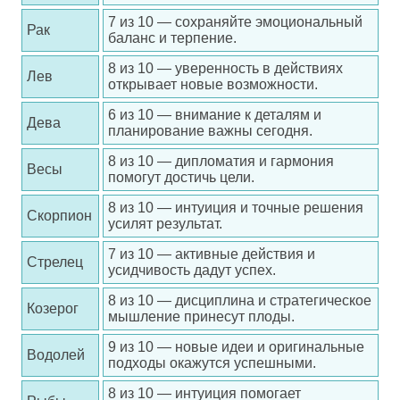
7 из 10 — сохраняйте эмоциональный
Рак
баланс и терпение.
8 из 10 — уверенность в действиях
Лев
открывает новые возможности.
6 из 10 — внимание к деталям и
Дева
планирование важны сегодня.
8 из 10 — дипломатия и гармония
Весы
помогут достичь цели.
8 из 10 — интуиция и точные решения
Скорпион
усилят результат.
7 из 10 — активные действия и
Стрелец
усидчивость дадут успех.
8 из 10 — дисциплина и стратегическое
Козерог
мышление принесут плоды.
9 из 10 — новые идеи и оригинальные
Водолей
подходы окажутся успешными.
8 из 10 — интуиция помогает